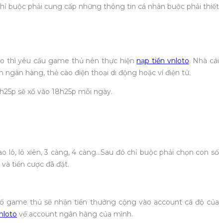
chỉ buộc phải cung cấp những thông tin cá nhân buộc phải thiết
to thì yêu cầu game thủ nên thực hiện
nạp tiền vnloto
. Nhà cái
ngân hàng, thẻ cào điện thoại di động hoặc ví điện tử.
8h25p sẽ xổ vào 18h25p mỗi ngày.
 lô, lô xiên, 3 càng, 4 càng…Sau đó chỉ buộc phải chọn con số
và tiền cược đã đặt.
 số game thủ sẽ nhận tiền thưởng cộng vào account cá độ của
vnloto
về account ngân hàng của mình.