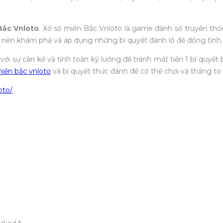
Bắc Vnloto
. Xổ số miền Bắc Vnloto là game đánh số truyền thốn
 nên khám phá và áp dụng những bí quyết đánh lô đề đồng tình.
ới sự cân kể và tính toán kỹ lưỡng để tránh mất tiền 1 bí quyết b
miền bắc vnloto
và bí quyết thức đánh để có thể chơi và thắng to 
oto/