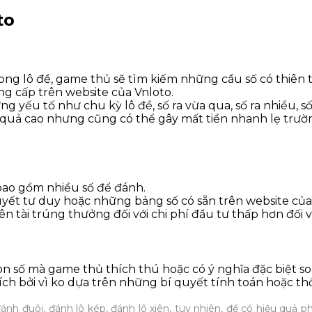
to
ng lô đề, game thủ sẽ tìm kiếm những cầu số có thiên t
 cấp trên website của Vnloto.
ếu tố như chu kỳ lô đề, số ra vừa qua, số ra nhiều, số 
u quả cao nhưng cũng có thể gây mất tiền nhanh lẹ trư
 bao gồm nhiều số để đánh.
ết tư duy hoặc những bảng số có sẵn trên website của
n tài trúng thưởng đối với chi phí đầu tư thấp hơn đối v
n số mà game thủ thích thú hoặc có ý nghĩa đặc biệt so 
h bởi vì ko dựa trên những bí quyết tính toán hoặc thố
nh đuôi, đánh lô kép, đánh lô xiên, tuy nhiên, để có hiệu quả 