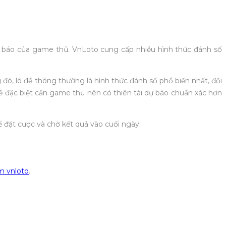
dự báo của game thủ. VnLoto cung cấp nhiều hình thức đánh số
 đó, lô đề thông thường là hình thức đánh số phổ biến nhất, đối
đề đặc biệt cần game thủ nên có thiên tài dự báo chuẩn xác hơn
 đặt cược và chờ kết quả vào cuối ngày.
m vnloto
.