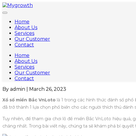
Home
About Us
Services
Our Customer
Contact
Home
About Us
Services
Our Customer
Contact
By admin | March 26, 2023
Xổ số miền Bắc VnLoto
là 1 trong các hình thức đánh số phổ 
đã trở thành 1 lựa chọn phổ biến cho các người thích thú đánh 
Tuy nhiên, để tham gia chơi lô đề miền Bắc VnLoto hiệu quả, 
chăng nhất. Trong bài viết này, chúng ta sẽ khám phá bí quyết