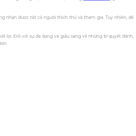
g nhận được tất cả người thích thú và tham gia. Tuy nhiên, để
ất lợi. Đối với sự đa dạng và giàu sang về những bí quyết đánh,
lớn.