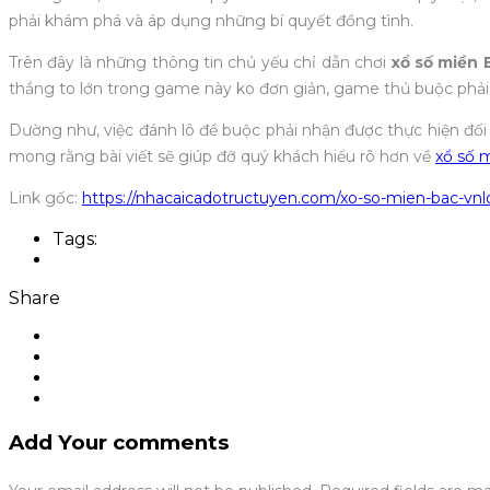
phải khám phá và áp dụng những bí quyết đồng tình.
Trên đây là những thông tin chủ yếu chỉ dẫn chơi
xổ số miền 
thắng to lớn trong game này ko đơn giản, game thủ buộc phải
Dường như, việc đánh lô đề buộc phải nhận được thực hiện đối v
mong rằng bài viết sẽ giúp đỡ quý khách hiểu rõ hơn về
xổ số 
Link gốc:
https://nhacaicadotructuyen.com/xo-so-mien-bac-vnl
Tags:
Share
Add Your comments