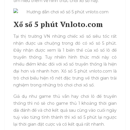
tìm hiểu thêm về hình thức chơi xổ số này.
Xổ số 5 phút Vnloto.com
Tại thị trường VN những chiếc xổ số siêu tốc rất
nhận được ưa chuộng trong đó có xổ só 5 phút.
Đây nhận được xem là 1 biến thể của xổ số lô đề
truyền thống. Tuy nhiên hình thức mới này có
nhiều điểm khác đối với xổ số truyền thống là hiện
đại hơn và nhanh hơn. Xổ số 5 phút vnloto.com là
trò chơi biểu hiện rõ nét đặc trưng về thời gian trải
nghiệm trong những trò chơi chơi xổ số.
Giả dụ như game thủ vẫn hay chơi lô đề truyền
thống thì nó sẽ cho game thủ 1 khoảng thời gian
dài đánh đề và chờ kết quả sau cùng vào cuối ngày
tuỳ vào từng tỉnh thành thì xổ số 5 phút lại ngược
lại thời gian đặt cược và có kết quả rất nhanh.