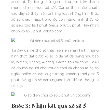
account. Tại trang chủ, game thủ tìm trên thanh
menu chính mục “xổ số”. Game thủ nhấp chuột
vào đây sẽ thấy hiện ta hàng loạt những hình thức
xổ số khác nhau, trong đó có những hình thức xổ
số siêu tốc: 1s, 1 phút, 54s, 2 phút, 5 phút. Hãy nhấn
chọn xổ số 5 phút Vnloto.com.
Tại đây game thủ sẽ thấy hiện lên màn hình những
hình thức đặt cược xổ số lô đề rất đa dạng như bao
lô, lô xiên, 3 càng, 4 càng…Game thủ sẽ chọn 1 kiểu
cá độ mà người chơi muốn chơi và chonh ra cọ số
ngẫu nhiên để đặt cược trong khoảng thời gian 5
phút. Đồng hồ sẽ đếm ngược hiển thì số thời gian
còn lại.
Bước 3: Nhận kết quả xổ số 5