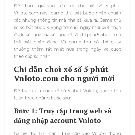
Để tham gia vào tựa trò chơi xổ số 5 phút
Vnloto.com này, game thủ bắt buộc nhập chuẩn
xác những thông tin mà nhà cái đưa ra. Game thủ
sẽ ko bắt buộc kì vọng tới cuối ngày mới biết nhận
được kết quả mà kết quả xổ số chỉ phải 5 phút là có
thể biết nhận được. Và game thủ có thể quay
thưởng thêm rất miết nữa trong ngày và cược
theo cấp số nhân.
Chỉ dẫn chơi xổ số 5 phút
Vnloto.com cho người mới
Để tham gia cược xổ số 5 phút Vnloto, game thủ
tuân theo những bước sau:
Bước 1: Truy cập trang web và
đăng nhập account Vnloto
Game thủ tiến hành truy cập vào Vnloto thông