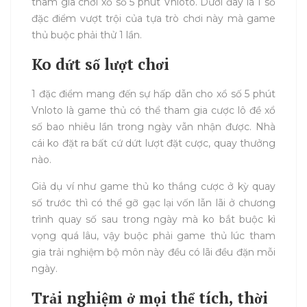
tham gia chơi xổ số 5 phút Vnloto. Dưới đây là 1 số
đặc điểm vượt trội của tựa trò chơi này mà game
thủ buộc phải thử 1 lần.
Ko dứt số lượt chơi
1 đặc điểm mang đến sự hấp dẫn cho xổ số 5 phút
Vnloto là game thủ có thể tham gia cược lô đề xổ
số bao nhiêu lần trong ngày vẫn nhận được. Nhà
cái ko đặt ra bất cứ dứt lượt đặt cược, quay thưởng
nào.
Giả dụ ví như game thủ ko thắng cược ở kỳ quay
số trước thì có thể gỡ gạc lại vốn lẫn lãi ở chương
trình quay số sau trong ngày mà ko bắt buộc kì
vọng quá lâu, vậy buộc phải game thủ lúc tham
gia trải nghiệm bộ môn này đều có lãi đều đặn mỗi
ngày.
Trải nghiệm ở mọi thể tích, thời