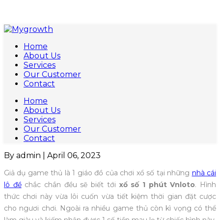
Home
About Us
Services
Our Customer
Contact
Home
About Us
Services
Our Customer
Contact
By admin | April 06, 2023
Giả dụ game thủ là 1 giáo đồ của chơi xổ số tại những
nhà cái
lô đề
chắc chắn đều sẽ biết tới
xổ số 1 phút Vnloto
. Hình
thức chơi này vừa lôi cuốn vừa tiết kiệm thời gian đặt cược
cho ngươi chơi. Ngoài ra nhiều game thủ còn kì vọng có thể