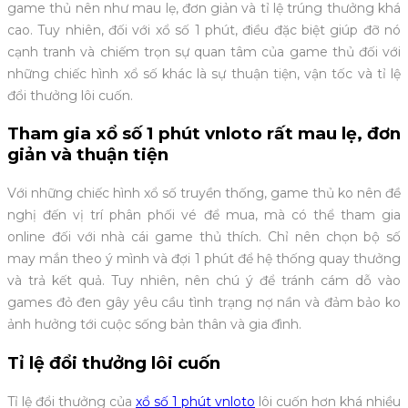
game thủ nên như mau lẹ, đơn giản và tỉ lệ trúng thưởng khá
cao. Tuy nhiên, đối với xổ số 1 phút, điều đặc biệt giúp đỡ nó
cạnh tranh và chiếm trọn sự quan tâm của game thủ đối với
những chiếc hình xổ số khác là sự thuận tiện, vận tốc và tỉ lệ
đổi thưởng lôi cuốn.
Tham gia xổ số 1 phút vnloto rất mau lẹ, đơn
giản và thuận tiện
Với những chiếc hình xổ số truyền thống, game thủ ko nên đề
nghị đến vị trí phân phối vé để mua, mà có thể tham gia
online đối với nhà cái game thủ thích. Chỉ nên chọn bộ số
may mắn theo ý mình và đợi 1 phút để hệ thống quay thưởng
và trả kết quả. Tuy nhiên, nên chú ý để tránh cám dỗ vào
games đỏ đen gây yêu cầu tình trạng nợ nần và đảm bảo ko
ảnh hưởng tới cuộc sống bản thân và gia đình.
Tỉ lệ đổi thưởng lôi cuốn
Tỉ lệ đổi thưởng của
xổ số 1 phút vnloto
lôi cuốn hơn khá nhiều