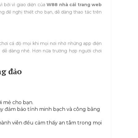
ì bởi vì giao diện của
W88 nhà cái trang web
ng đề nghị thiết cho bạn, dễ dàng thao tác trên
chơi cá độ mọi khi mọi nơi nhờ những app điện
đặt dễ dàng nhé. Hơn nữa trường hợp người chơi
ng đảo
ới mẻ cho bạn.
này đảm bảo tính minh bạch và công bằng
thành viên đều cảm thấy an tâm trong mọi