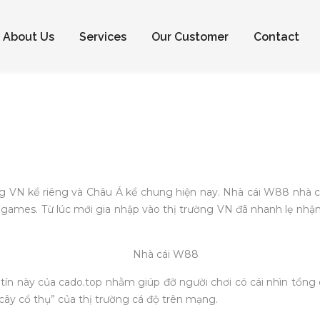
About Us
Services
Our Customer
Contact
rường VN kể riêng và Châu Á kể chung hiện nay. Nhà cái W88 nhà
lot games. Từ lúc mới gia nhập vào thị trường VN đã nhanh lẹ nh
y tín này của cado.top nhằm giúp đỡ người chơi có cái nhìn tổng q
ây cổ thụ” của thị trường cá độ trên mạng.