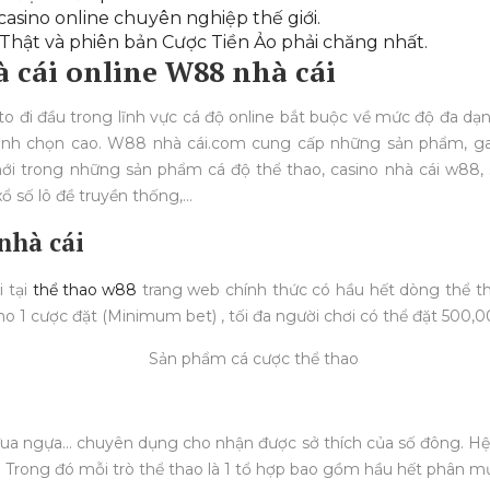
casino online chuyên nghiệp thế giới.
Thật và phiên bản Cược Tiền Ảo phải chăng nhất.
à cái online W88 nhà cái
o đi đầu trong lĩnh vực cá độ online bắt buộc về mức độ đa 
ình chọn cao. W88 nhà cái.com cung cấp những sản phẩm, game
i trong những sản phẩm cá độ thể thao, casino nhà cái w88, 
xổ số lô đề truyền thống,…
nhà cái
i tại
thể thao w88
trang web chính thức có hầu hết dòng thể tha
ho 1 cược đặt (Minimum bet) , tối đa người chơi có thể đặt 500
đua ngựa… chuyên dụng cho nhận được sở thích của số đông. Hệ 
. Trong đó mỗi trò thể thao là 1 tổ hợp bao gồm hầu hết phân m