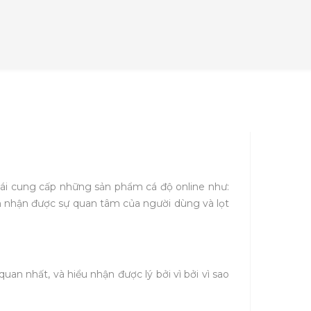
 cái cung cấp những sản phẩm cá độ online như:
ận nhận được sự quan tâm của người dùng và lọt
uan nhất, và hiểu nhận được lý bởi vì bởi vì sao