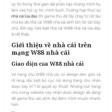
uy tín trong thời gian dài phần nào chứng minh họ
làm việc hơi uy tín, minh bạch. Trường hợp thực sự
nhà cái lừa đảo
thì game thủ đã tẩy chay từ rất lâu
chứ ko để nhà cái W88 nhà cái sinh tồn tới tận bây
chừ. Bởi vậy, hào kiệt nhà cái W88 nhà cái lừa đảo
là rất thấp.
Giới thiệu về nhà cái trên
mạng W88 nhà cái
Giao diện của W88 nhà cái
Về trang chủ W88 nhà cái, có design đơn giản và
rõ ràng, đặc biệt bố cục nội dung trang chủ nhận
được bày trí 1 bí quyết kỹ thuật. Những nút trang
chủ trong website này nhận được design dễ dàng
để game thủ xác định địa điểm mình muốn nhanh
hơn.