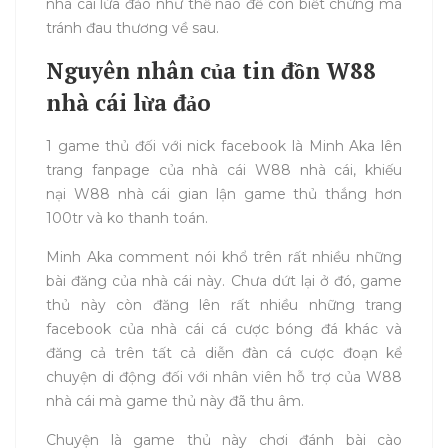
nhà cái lừa đảo như thế nào để còn biết chừng mà
tránh đau thương về sau.
Nguyên nhân của tin đồn W88
nhà cái lừa đảo
1 game thủ đối với nick facebook là Minh Aka lên
trang fanpage của nhà cái W88 nhà cái,
khiếu
nại
W88 nhà cái gian lận game thủ thắng hơn
100tr và ko thanh toán.
Minh Aka comment nói khổ trên rất nhiều những
bài đăng của nhà cái này. Chưa dứt lại ở đó, game
thủ này còn đăng lên rất nhiều những trang
facebook của nhà cái cá cược bóng đá khác và
đăng cả trên tất cả diễn đàn cá cược đoạn kể
chuyện di động đối với nhân viên hỗ trợ của W88
nhà cái mà game thủ này đã thu âm.
Chuyện là game thủ này chơi đánh bài cào