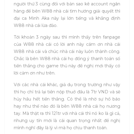
người thứ 3 cùng đối với bản sao kê account ngân
hàng để bên W88 nhà cái tìm hướng giải quyết thì
đại ca Minh Aka này lại lớn tiếng và khẳng định
W88 nhà cái lừa đảo.
Tới khoản 3 ngày sau thì mình thấy trên fanpage
của W88 nhà cái có lời anh này cám ơn nhà cái
W88 nhà cái và chúc nhà cái này luôn thành công.
Chắc là bên W88 nhà cái họ đồng ý thanh toán số
tiền thắng cho game thủ này đề nghị mới thấy có
lời cảm ơn như trên.
Với các nhà cái khác, giả dụ trong trường như vậy
thì họ chỉ trả lại tiền nộp thuở đầu là 7tr VND và sẽ
hủy hầu hết tiền thắng. Có thể là nhờ sự hổ báo
hay như thế nào đó là bên W88 nhà cái họ nương
tay. Mà thật ra thì 121tr với nhà cái thì nó ko là gì cả,
nhưng uy tín mới là cái quan trọng nhất đề nghị
mình nghĩ đây là lý vì mà họ chịu thanh toán.