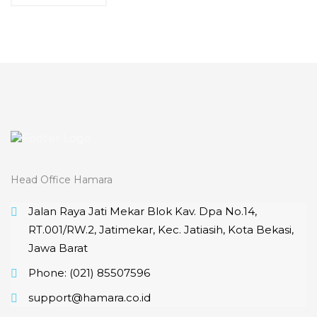
Head Office Hamara
Jalan Raya Jati Mekar Blok Kav. Dpa No.14,
RT.001/RW.2, Jatimekar, Kec. Jatiasih, Kota Bekasi,
Jawa Barat
Phone: (021) 85507596
support@hamara.co.id