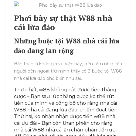
Phơi bày sự thật W88 nhà
cái lừa đảo
Những buộc tội W88 nhà cái lừa
đảo đang lan rộng
Bản thân là khán giả vụ việc này, trên tầm nhìn của
người bên ngoại trừ mình thấy có 3 buộc tội W88
nhà cái lừa đảo phổ biến như sau:
Thứ nhất,
w88 không rút được tiền
thắng
cược – Bạn sau lúc thắng cược ko thể rút
tiền của mình và công bố cho rằng nhà cái
W88 nhà cái đang lừa đảo, chiếm đoạt tiền.
Thứ hai, ko nhận nhận được tiền w88 nhà
cái ưu đãi – Bạn còn than phiền cho rằng
nhà cái W88 nhà cái ăn chặn phần tiền ưu