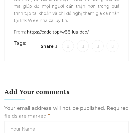
mà giúp đỡ mọi người cẩn thận hơn trong quá
trình tạo tài khoản và chỉ đề nghị tham gia cá nhân
tại link W88 nhà cái uy tín.
From:
https://cado.top/w88-lua-dao/
Tags:
Share
Add Your comments
Your email address will not be published. Required
*
fields are marked