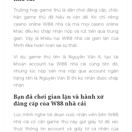
Trường hợp game thủ là dân chơi đẳng cấp, chắc
hẳn game thủ đã hiểu ra vấn đề. Ko chỉ riêng
casino online W88 nhà cái mà mọi casino online
khác đều ko chấp nhận nộp và rút tiền qua trung
gian. Vậy là
khiếu nại
W88 nhà cái gian lận của
Minh Aka hoàn toàn sai sự thật.
Ví dụ: game thủ tên là Nguyễn Văn A, tạo tài
khoản account tại W88 nhà cái cũng tên đó,
nhưng lúc nộp tiền mà nộp qua account ngân
hàng tên là Nguyễn Văn B thì ko nhận được chấp
nhận.
Bạn đã chơi gian lận và hành xử
đẳng cấp của W88 nhà cái
Lúc mình nghe tới đoạn cuối, nhân viên bên W88
nhà cái có cần game thủ này gửi giấy tờ để xác
thực thông tin account và giấy tờ cá nhân của