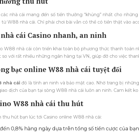
thưởng thu hút
ng các nhà cái mang đến số tiền thưởng “khủng” nhất cho những
 từ W88 nhà cái. Chỉ phải chơi bài vẫn có thể có tiền thật vào ac
nhà cái Casino nhanh, an ninh
o W88 nhà cái còn triển khai toàn bộ phương thức thanh toán n
ết so với rất nhiều những ngân hàng tại VN, giúp đỡ cho việc than
ng bạc online W88 nhà cái tuyệt đối
 nhà cái
đó là tính an ninh và bảo mật cao. Nhờ trang bị những
ao dịch của bạn tại sòng W88 nhà cái luôn an ninh. Cam kết ko t
sino W88 nhà cái thu hút
m thu hút bạn lúc tới Casino online W88 nhà cái:
n đến 0,8% hàng ngày dựa trên tổng số tiền cược của bạn