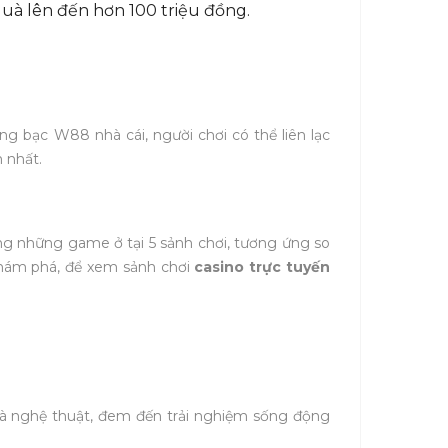
quà lên đến hơn 100 triệu đồng.
ng bạc W88 nhà cái, người chơi có thể liên lạc
 nhất.
ng những game ở tại 5 sảnh chơi, tương ứng so
 khám phá, để xem sảnh chơi
casino trực tuyến
và nghệ thuật, đem đến trải nghiệm sống động