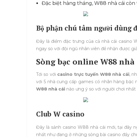
Đặc biệt hàng tháng, W88 nhà cái còn t
Bộ phận chú tâm người dùng đ
Đây là điểm đặc trưng của cả nhà cái casino W
ngay so với đội ngũ nhân viên để nhận được giải
Sòng bạc online W88 nhà 
Tới so với
casino trực tuyến W88 nhà cái
, n
với 5 nhà cung cấp games có nhãn hàng bậc nh
W88 nhà cái
nào ưng ý so với người chơi nhất
Club W casino
Đây là sảnh casino W88 nhà cái mới, tại đây
nhất như đang ở những sòng bài casino đầy ch