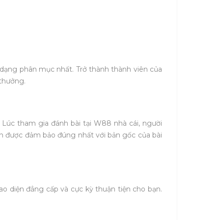
 dạng phân mục nhất. Trở thành thành viên của
 thưởng.
 Lúc tham gia đánh bài tại W88 nhà cái, người
hận được đảm bảo đúng nhất với bản gốc của bài
ao diện đẳng cấp và cực kỳ thuận tiện cho bạn.