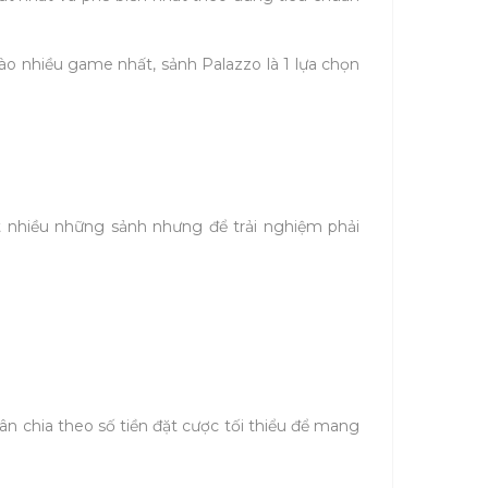
 nhiều game nhất, sảnh Palazzo là 1 lựa chọn
ất nhiều những sảnh nhưng để trải nghiệm phải
 chia theo số tiền đặt cược tối thiểu để mang