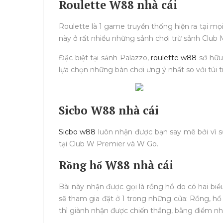
Roulette W88 nhà cái
Roulette là 1 game truyền thống hiện ra tại mọi
này ở rất nhiều những sảnh chơi trừ sảnh Club
Đặc biệt tại sảnh Palazzo,
roulette w88
sở hữu 
lựa chọn những bàn chơi ưng ý nhất so với túi t
Sicbo W88 nhà cái
Sicbo w88
luôn nhận được bạn say mê bởi vì s
tại Club W Premier và W Go.
Rồng hổ W88 nhà cái
Bài này nhận được gọi là rồng hổ do có hai biể
sẽ tham gia đặt ở 1 trong những cửa: Rồng, hổ 
thì giành nhận được chiến thắng, bằng điểm nhau