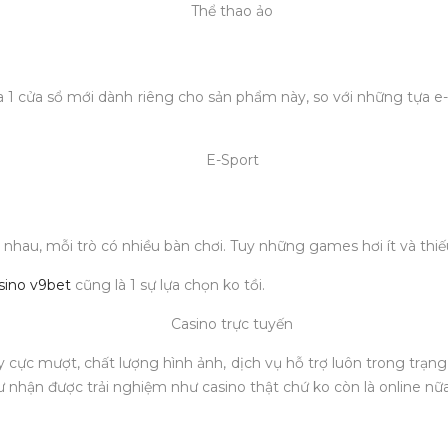
 1 cửa sổ mới dành riêng cho sản phẩm này, so với những tựa e
c nhau, mỗi trò có nhiều bàn chơi. Tuy những games hơi ít và th
sino v9bet
cũng là 1 sự lựa chọn ko tồi.
y cực mượt, chất lượng hình ảnh, dịch vụ hỗ trợ luôn trong trạng 
ư nhận được trải nghiệm như casino thật chứ ko còn là online nữa