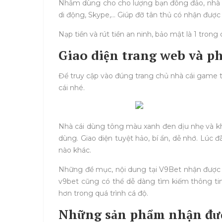
Nhằm dùng cho cho lượng bạn đông đảo, nhà cái
di động, Skype,… Giúp đỡ tân thủ có nhận được
Nạp tiền và rút tiền an ninh, bảo mật là 1 trong
Giao diện trang web và 
Để truy cập vào đúng trang chủ nhà cái game 
cái nhé.
Nhà cái dùng tông màu xanh đen dịu nhẹ và kh
dùng. Giao diện tuyệt hảo, bí ẩn, dễ nhớ. Lúc 
nào khác.
Những đề mục, nội dung tại V9Bet nhận được s
v9bet cũng có thể dễ dàng tìm kiếm thông tin
hơn trong quá trình cá độ.
Những sản phẩm nhận được