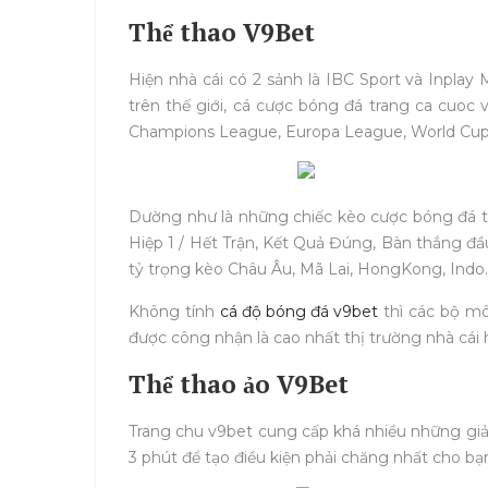
Thể thao V9Bet
Hiện nhà cái có 2 sảnh là IBC Sport và Inpla
trên thế giới, cá cược bóng đá trang ca cuoc
Champions League, Europa League, World Cup
Dường như là những chiếc kèo cược bóng đá ti
Hiệp 1 / Hết Trận, Kết Quả Đúng, Bàn thắng đầ
tỷ trọng kèo Châu Âu, Mã Lai, HongKong, Indo.
Không tính
cá độ bóng đá v9bet
thì các bộ mô
được công nhận là cao nhất thị trường nhà cái 
Thể thao ảo V9Bet
Trang chu v9bet cung cấp khá nhiều những giải 
3 phút để tạo điều kiện phải chăng nhất cho bạn