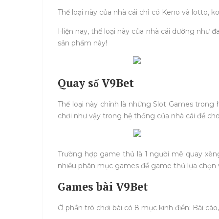
Thể loại này của nhà cái chỉ có Keno và lotto,
Hiện nay, thể loại này của nhà cái dường như đa
sản phẩm này!
Quay số V9Bet
Thể loại này chính là những Slot Games trong
chơi như vậy trong hệ thống của nhà cái để ch
Trường hợp game thủ là 1 người mê quay xèng
nhiều phân mục games để game thủ lựa chọn v
Games bài V9Bet
Ở phần trò chơi bài có 8 mục kinh điển: Bài cào,