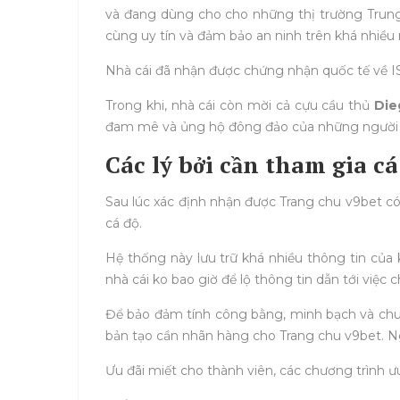
và đang dùng cho cho những thị trường Trung 
cùng uy tín và đảm bảo an ninh trên khá nhiều 
Nhà cái đã nhận được chứng nhận quốc tế
Trong khi, nhà cái còn mời cả cựu cầu thủ
Die
đam mê và ủng hộ đông đảo của những người c
Các lý bởi cần tham gia cá
Sau lúc xác định nhận được Trang chu v9bet có 
cá độ.
Hệ thống này lưu trữ khá nhiều thông tin của 
nhà cái ko bao giờ để lộ thông tin dẫn tới việc c
Để bảo đảm tính công bằng, minh bạch và chuẩ
bản tạo cần nhãn hàng cho Trang chu v9bet. N
Ưu đãi miết cho thành viên, các chương trình ưu 