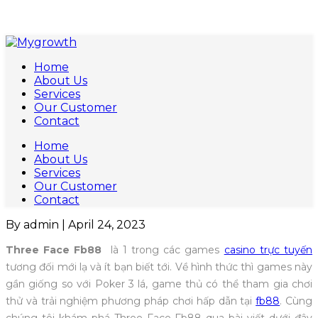
Home
About Us
Services
Our Customer
Contact
Home
About Us
Services
Our Customer
Contact
By admin | April 24, 2023
Three Face Fb88
là 1 trong các games
casino trực tuyến
tương đối mới lạ và ít bạn biết tới. Về hình thức thì games này
gần giống so với Poker 3 lá, game thủ có thể tham gia chơi
thử và trải nghiệm phương pháp chơi hấp dẫn tại
fb88
. Cùng