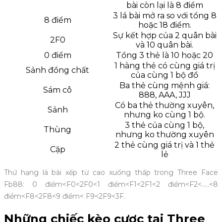
bài còn lại là 8 điểm
3 lá bài mở ra so với tổng 8
8 điểm
hoặc 18 điểm.
Sự kết hợp của 2 quân bài
2F0
và 10 quân bài.
0 điểm
Tổng 3 thẻ là 10 hoặc 20
1 hàng thẻ có cùng giá trị
Sảnh đồng chất
của cùng 1 bộ đồ
Ba thẻ cùng mệnh giá:
Sám cô
888, AAA, JJJ
Có ba thẻ thường xuyên,
Sảnh
nhưng ko cùng 1 bộ.
3 thẻ của cùng 1 bộ,
Thùng
nhưng ko thường xuyên
2 thẻ cùng giá trị và 1 thẻ
Cặp
lẻ
Thứ hạng lá bài xếp từ cao xuống thấp trong Three Face
Fb88: 0 điểm<F0<2F0<1 điểm<F1<2F1<2 điểm<F2<…..<8
điểm<F8<2F8<9 điểm< F9<2F9<3F.
Những chiếc kèo cược tại Three