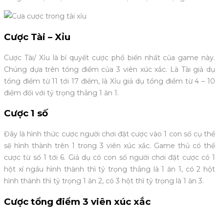
Cược Tài – Xỉu
Cược Tài/ Xỉu là bí quyết cược phổ biến nhất của game này.
Chúng dựa trên tổng điểm của 3 viên xúc xắc. Là Tài giả dụ
tổng điểm từ 11 tới 17 điểm, là Xỉu giả dụ tổng điểm từ 4 – 10
điểm đối với tỷ trọng thắng 1 ăn 1.
Cược 1 số
Đây là hình thức cược người chơi đặt cược vào 1 con số cụ thể
sẽ hình thành trên 1 trong 3 viên xúc xắc. Game thủ có thể
cược từ số 1 tới 6. Giả dụ có con số người chơi đặt cược có 1
hột xí ngầu hình thành thì tỷ trọng thắng là 1 ăn 1, có 2 hột
hình thành thì tỷ trọng 1 ăn 2, có 3 hột thì tỷ trọng là 1 ăn 3.
Cược tổng điểm 3 viên xúc xắc