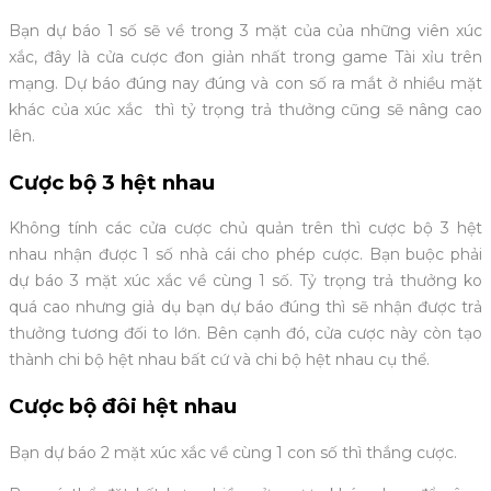
Bạn dự báo 1 số sẽ về trong 3 mặt của của những viên xúc
xắc, đây là cửa cược đon giản nhất trong game Tài xỉu trên
mạng. Dự báo đúng nay đúng và con số ra mắt ở nhiều mặt
khác của xúc xắc thì tỷ trọng trả thưởng cũng sẽ nâng cao
lên.
Cược bộ 3 hệt nhau
Không tính các cửa cược chủ quản trên thì cược bộ 3 hệt
nhau nhận được 1 số nhà cái cho phép cược. Bạn buộc phải
dự báo 3 mặt xúc xắc về cùng 1 số. Tỷ trọng trả thưởng ko
quá cao nhưng giả dụ bạn dự báo đúng thì sẽ nhận được trả
thưởng tương đối to lớn. Bên cạnh đó, cửa cược này còn tạo
thành chi bộ hệt nhau bất cứ và chi bộ hệt nhau cụ thể.
Cược bộ đôi hệt nhau
Bạn dự báo 2 mặt xúc xắc về cùng 1 con số thì thắng cược.