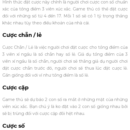
Hình thức đặt cược này chính là người chơi cược con số chuẩn
xác của tổng điểm 3 viên xúc xắc. Game thủ có thể đặt cược
đối với những số từ 4 đến 17. Mỗi 1 số sẽ có 1 tỷ trọng thắng
khác nhau tùy theo điều khoản của nhà cái.
Cược chẵn / lẻ
Cược Chẵn / Lẻ là việc người chơi đặt cược cho tổng điểm của
3 viên xí ngầu là số chẵn hay số lẻ. Giả dụ tổng điểm của 3
viên xí ngầu là số chẵn, người chơi sẽ thắng giả dụ người chơi
đặt cược chẵn trước đó, người chơi sẽ thua lúc đặt cược lẻ.
Gần giống đối với ví như tổng điểm là số lẻ.
Cược cặp
Game thủ sẽ dự báo 2 con số ra mắt ở những mặt của những
viên xúc xắc. Bạn chú ý là ko đặt vào 2 con số giống nhau bởi
sẽ bị trùng đối với cược cặp đôi hệt nhau.
Cược số