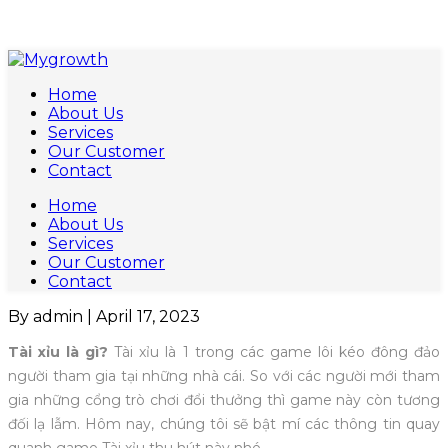
Home
About Us
Services
Our Customer
Contact
Home
About Us
Services
Our Customer
Contact
By admin | April 17, 2023
Tài xỉu là gì?
Tài xỉu là 1 trong các game lôi kéo đông đảo
người tham gia tại những nhà cái. So với các người mới tham
gia những cổng trò chơi đổi thưởng thì game này còn tương
đối lạ lẫm. Hôm nay, chúng tôi sẽ bật mí các thông tin quay