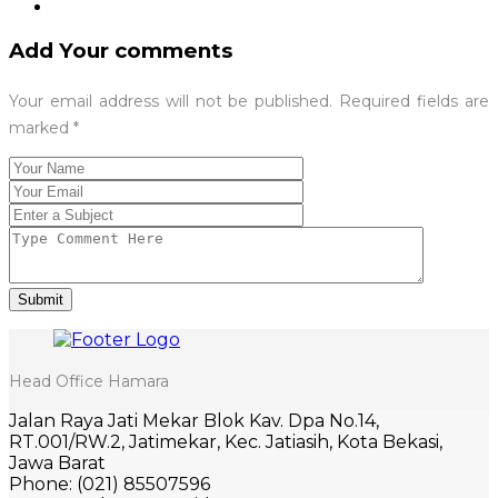
Add Your comments
Your email address will not be published. Required fields are
marked
*
Submit
Head Office Hamara
Jalan Raya Jati Mekar Blok Kav. Dpa No.14,
RT.001/RW.2, Jatimekar, Kec. Jatiasih, Kota Bekasi,
Jawa Barat
Phone: (021) 85507596