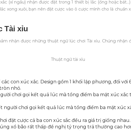
xắc (xí ngầu) nhận được đặt trong 1 thiết bị lắc (ống hoặc bát…)
 lắc xong xuôi, bạn nên đặt cược vào ô cược mình cho là chuẩn 
 Tài xỉu
ộc nắm nhận được những thuật ngữ lúc chơi Tài xỉu. Chúng nhận 
ác con xúc xắc. Design gồm 1 khối lập phương, đối với 6 m
tròn nhỏ.
t người chơi gọi kết quả lúc mà tổng điểm ba mặt xúc xắc 
yết người chơi gọi kết quả lúc mà tổng điểm ba mặt xúc x
i đặt cược cả ba con xúc sắc đều ra giá trị giống nhau. 
 trúng xổ bão rất thấp đề nghị tỷ trọng trả thường cao hơn