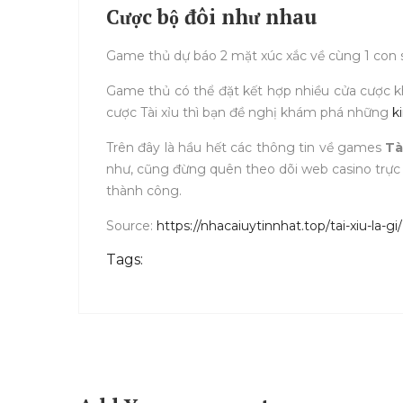
Cược bộ đôi như nhau
Game thủ dự báo 2 mặt xúc xắc về cùng 1 con s
Game thủ có thể đặt kết hợp nhiều cửa cược 
cược Tài xỉu thì bạn đề nghị khám phá những
k
Trên đây là hầu hết các thông tin về games
Tà
như, cũng đừng quên theo dõi web casino trực
thành công.
Source:
https://nhacaiuytinnhat.top/tai-xiu-la-gi/
Tags: