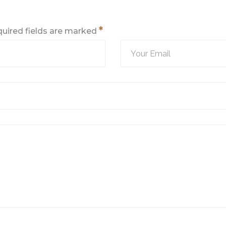
*
quired fields are marked