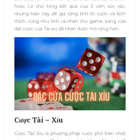
hoặc Lẻ cho tổng kết quả của 3 viên xúc xắc,
nhưng hiện nay để gia tăng tính lôi cuốn và kích
thích, cũng như tính cá nhân cho game, bảng cửa
đặt cược của Tài xỉu đã nhận được mở rộng hơn.
Cược Tài – Xỉu
Cược Tài/ Xỉu là phương pháp cược phổ biến nhất