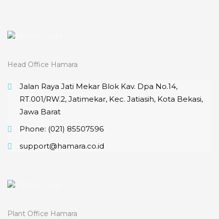
Head Office Hamara
Jalan Raya Jati Mekar Blok Kav. Dpa No.14,
RT.001/RW.2, Jatimekar, Kec. Jatiasih, Kota Bekasi,
Jawa Barat
Phone: (021) 85507596
support@hamara.co.id
Plant Office Hamara