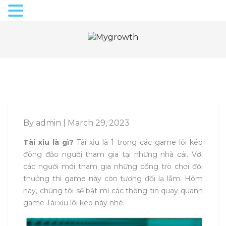
MENU
By admin | March 29, 2023
Tài xỉu là gì?
Tài xỉu là 1 trong các game lôi kéo
đông đảo người tham gia tại những nhà cái. Với
các người mới tham gia những cổng trò chơi đổi
thưởng thì game này còn tương đối lạ lẫm. Hôm
nay, chúng tôi sẽ bật mí các thông tin quay quanh
game Tài xỉu lôi kéo này nhé.