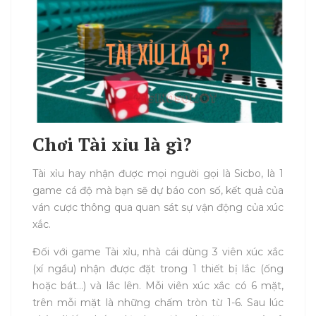
Chơi Tài xỉu là gì?
Tài xỉu hay nhận được mọi người gọi là Sicbo, là 1
game cá độ mà bạn sẽ dự báo con số, kết quả của
ván cược thông qua quan sát sự vận động của xúc
xắc.
Đối với game Tài xỉu, nhà cái dùng 3 viên xúc xắc
(xí ngầu) nhận được đặt trong 1 thiết bị lắc (ống
hoặc bát…) và lắc lên. Mỗi viên xúc xắc có 6 mặt,
trên mỗi mặt là những chấm tròn từ 1-6. Sau lúc