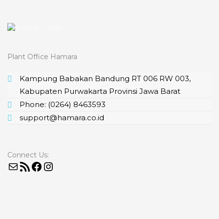
Plant Office Hamara
Kampung Babakan Bandung RT 006 RW 003,
Kabupaten Purwakarta Provinsi Jawa Barat
Phone: (0264) 8463593
support@hamara.co.id
Connect Us:
Mail
RSS Feed
Facebook
Instagram