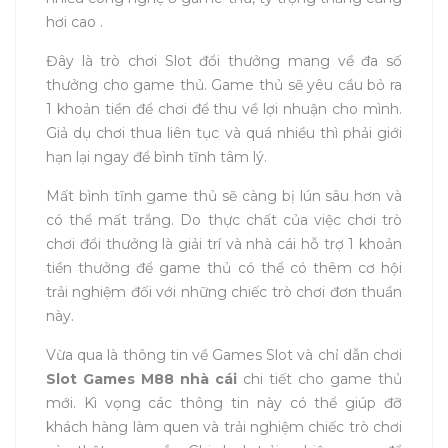
hơi cao .
Đây là trò chơi Slot đổi thưởng mang về đa số
thưởng cho game thủ. Game thủ sẽ yêu cầu bỏ ra
1 khoản tiền để chơi để thu về lợi nhuận cho mình.
Giả dụ chơi thua liên tục và quá nhiều thì phải giới
hạn lại ngay để bình tĩnh tâm lý.
Mất bình tĩnh game thủ sẽ càng bị lún sâu hơn và
có thể mất trắng. Do thực chất của việc chơi trò
chơi đổi thưởng là giải trí và nhà cái hỗ trợ 1 khoản
tiền thưởng để game thủ có thể có thêm cơ hội
trải nghiệm đối với những chiếc trò chơi đơn thuần
này.
Vừa qua là thông tin về Games Slot và chỉ dẫn chơi
Slot Games M88 nhà cái
chi tiết cho game thủ
mới. Kì vọng các thông tin này có thể giúp đỡ
khách hàng làm quen và trải nghiệm chiếc trò chơi