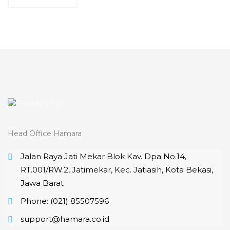
Head Office Hamara
Jalan Raya Jati Mekar Blok Kav. Dpa No.14,
RT.001/RW.2, Jatimekar, Kec. Jatiasih, Kota Bekasi,
Jawa Barat
Phone: (021) 85507596
support@hamara.co.id