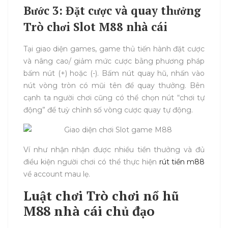
Bước 3: Đặt cược và quay thưởng
Trò chơi Slot M88 nhà cái
Tại giao diện games, game thủ tiến hành đặt cược
và nâng cao/ giảm mức cược bằng phương pháp
bấm nút (+) hoặc (-). Bấm nút quay hũ, nhấn vào
nút vòng tròn có mũi tên để quay thưởng. Bên
cạnh ta người chơi cũng có thể chọn nút “chơi tự
động” để tuỳ chỉnh số vòng cược quay tự động.
Ví như nhận nhận được nhiều tiền thưởng và đủ
điều kiện người chơi có thể thực hiện
rút tiền m88
về account mau lẹ.
Luật chơi Trò chơi nổ hũ
M88 nhà cái chủ đạo