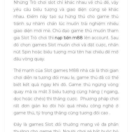
Những Trò chơi slot chỉ khác nhau về chủ đề, vậy
yêu cầu biểu tượng và giao diện cũng sẽ khác
nhau. Điểm này tạo sự hứng thú cho game thủ
tránh sự nhàm chán lúc muốn trải nghiệm nhiều
giao diện mới mẻ. Chủ đạo game thủ muốn tham
gia Slot Trò chơi thì
nạp tiền m88
lên account. Sau
đó chọn games Slot muốn chơi và đặt cược, nhấn
nút Spin hoặc biểu tượng mũi tên hai chiều để mở
đầu vòng quay.
Thế mạnh của Slot games M88 nhà cái là thời gian
chơi diễn ra tương đối mau lẹ, game thủ đã có thể
biết kết quả ngay khi đó. Game thủ ngừng vòng
quay mà ra mắt 3 biểu tượng cùng hàng ( ngang,
dọc hoặc chéo) thì thắng cược. Phương pháp chơi
rất đơn giản ko đòi hỏi quá nhiều công nghệ ở
game thủ, tỷ trọng thắng cũng tương đối cao .
Đây là games Slot đổi thưởng mang về đa phần
thưởng cho game thủ. Người chơi sẽ bắt buộc bỏ