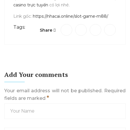
casino trực tuyến
có lợi nhé.
Link gốc:
https://nhacai.online/slot-game-m88/
Tags:
Share
Add Your comments
Your email address will not be published. Required
*
fields are marked