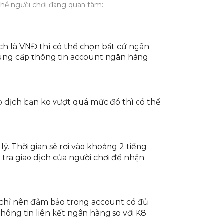
 thể người chơi đang quan tâm:
ch là VNĐ thì có thể chọn bất cứ ngân
 cung cấp thông tin account ngân hàng
ao dịch bạn ko vượt quá mức đó thì có thể
lý. Thời gian sẽ rơi vào khoảng 2 tiếng
tra giao dịch của người chơi để nhận
ủ chỉ nên đảm bảo trong account có đủ
thông tin liên kết ngân hàng so với K8