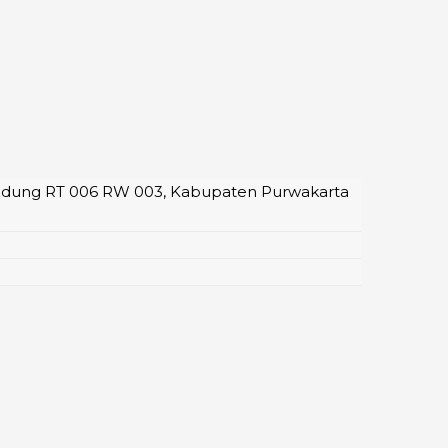
ung RT 006 RW 003, Kabupaten Purwakarta