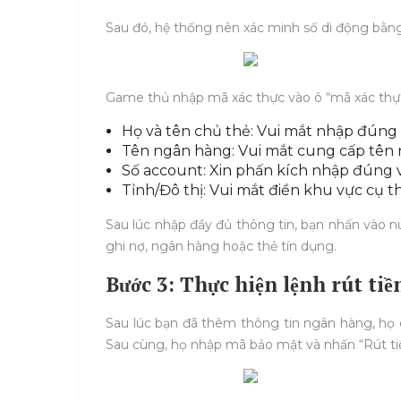
Sau đó, hệ thống nên xác minh số di động bằng 
Game thủ nhập mã xác thực vào ô “mã xác thực”
Họ và tên chủ thẻ: Vui mắt nhập đúng 
Tên ngân hàng: Vui mắt cung cấp tên n
Số account: Xin phấn kích nhập đúng v
Tỉnh/Đô thị: Vui mắt điền khu vực cụ 
Sau lúc nhập đầy đủ thông tin, bạn nhấn vào nú
ghi nợ, ngân hàng hoặc thẻ tín dụng.
Bước 3: Thực hiện lệnh rút tiề
Sau lúc bạn đã thêm thông tin ngân hàng, họ qu
Sau cùng, họ nhập mã bảo mật và nhấn “Rút tiền