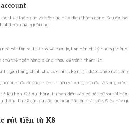
ề account
xác thực thông tin và kiểm tra giao dịch thành công. Sau đó, họ
ính thức của người chơi.
a nhà cái diễn ra thuận lợi và mau lẹ, bạn nên chú ý những thông 
n chủ thẻ ngân hàng giống nhau để tránh nhầm lẫn.
unt ngân hàng chính chủ của mình, ko nhận được phép rút tiền 
account đủ để thực hiện rút tiền và dùng cho đủ số vòng cược 
ch sẽ lâu hơn. Giả dụ thông tin bạn điền vào có bất cứ sai sót nào
a thông tin kỹ càng trước lúc hoàn tất lệnh rút tiền. Điều này 
c rút tiền từ K8