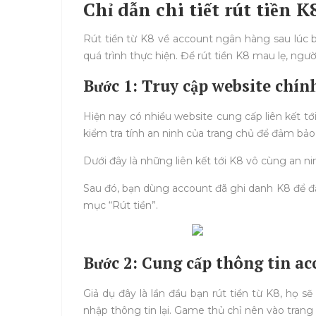
Chỉ dẫn chi tiết rút tiền 
Rút tiền từ K8 về account ngân hàng sau lúc 
quá trình thực hiện. Để rút tiền K8 mau lẹ, ngư
Bước 1: Truy cập website chín
Hiện nay có nhiều website cung cấp liên kết tớ
kiểm tra tính an ninh của trang chủ để đảm bảo
Dưới đây là những liên kết tới K8 vô cùng an ni
Sau đó, bạn dùng account đã ghi danh K8 để đă
mục “Rút tiền”.
Bước 2: Cung cấp thông tin ac
Giả dụ đây là lần đầu bạn rút tiền từ K8, họ 
nhập thông tin lại. Game thủ chỉ nên vào tran