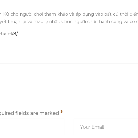
tiền K8 cho người chơi tham khảo và áp dụng vào bất cứ thời đi
quyết thuận lợi và mau lẹ nhất. Chúc người chơi thành công và có 
-tien-k8/
*
quired fields are marked