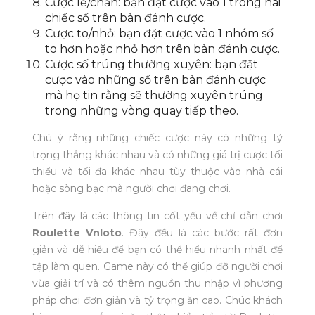
Cược lẻ/chẵn: bạn đặt cược vào 1 trong hai
chiếc số trên bàn đánh cược.
Cược to/nhỏ: bạn đặt cược vào 1 nhóm số
to hơn hoặc nhỏ hơn trên bàn đánh cược.
Cược số trúng thường xuyên: bạn đặt
cược vào những số trên bàn đánh cược
mà họ tin rằng sẽ thường xuyên trúng
trong những vòng quay tiếp theo.
Chú ý rằng những chiếc cược này có những tỷ
trọng thắng khác nhau và có những giá trị cược tối
thiểu và tối đa khác nhau tùy thuộc vào nhà cái
hoặc sòng bạc mà người chơi đang chơi.
Trên đây là các thông tin cốt yếu về chỉ dẫn chơi
Roulette Vnloto
. Đây đều là các bước rất đơn
giản và dễ hiểu để bạn có thể hiểu nhanh nhất để
tập làm quen. Game này có thể giúp đỡ người chơi
vừa giải trí và có thêm nguồn thu nhập vì phương
pháp chơi đơn giản và tỷ trọng ăn cao. Chúc khách