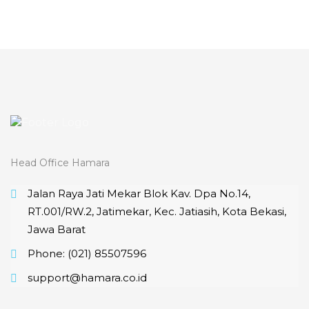
Head Office Hamara
Jalan Raya Jati Mekar Blok Kav. Dpa No.14,
RT.001/RW.2, Jatimekar, Kec. Jatiasih, Kota Bekasi,
Jawa Barat
Phone: (021) 85507596
support@hamara.co.id