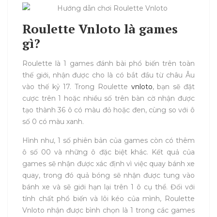
Roulette Vnloto là games
gì?
Roulette là 1 games đánh bài phổ biến trên toàn
thế giới, nhận được cho là có bắt đầu từ châu Âu
vào thế kỷ 17. Trong Roulette
vnloto
, bạn sẽ đặt
cược trên 1 hoặc nhiều số trên bàn cờ nhận được
tạo thành 36 ô có màu đỏ hoặc đen, cùng so với ô
số 0 có màu xanh.
Hình như, 1 số phiên bản của games còn có thêm
ô số 00 và những ô đặc biệt khác. Kết quả của
games sẽ nhận được xác định vì việc quay bánh xe
quay, trong đó quả bóng sẽ nhận được tung vào
bánh xe và sẽ giới hạn lại trên 1 ô cụ thể. Đối với
tính chất phổ biến và lôi kéo của mình, Roulette
Vnloto nhận được bình chọn là 1 trong các games