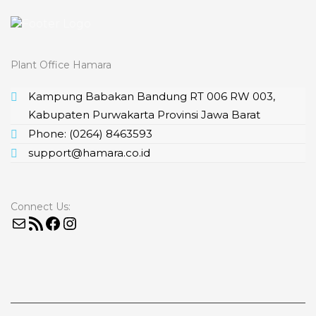
Plant Office Hamara
Kampung Babakan Bandung RT 006 RW 003,
Kabupaten Purwakarta Provinsi Jawa Barat
Phone: (0264) 8463593
support@hamara.co.id
Connect Us:
Mail
RSS Feed
Facebook
Instagram