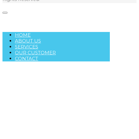
MENU
HOME
ABOUT US
SERVICES
OUR CUSTOMER
CONTACT