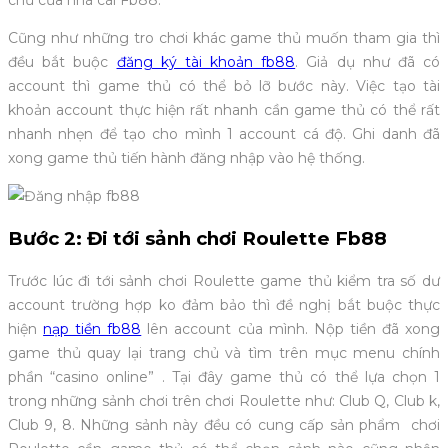
chủ của nhà cái Fb88:
Cũng như những tro chơi khác game thủ muốn tham gia thì
đều bắt buộc
đăng ký tài khoản fb88
. Giả dụ như đã có
account thì game thủ có thể bỏ lỡ bước này. Việc tạo tài
khoản account thực hiện rất nhanh cần game thủ có thể rất
nhanh nhẹn để tạo cho mình 1 account cá độ. Ghi danh đã
xong game thủ tiến hành đăng nhập vào hệ thống.
Bước 2: Đi tới sảnh chơi Roulette Fb88
Trước lúc đi tới sảnh chơi Roulette game thủ kiểm tra số dư
account trường hợp ko đảm bảo thì đề nghị bắt buộc thực
hiện
nạp tiền fb88
lên account của mình. Nộp tiền đã xong
game thủ quay lại trang chủ và tìm trên mục menu chính
phần “casino online” . Tại đây game thủ có thể lựa chọn 1
trong những sảnh chơi trên chơi Roulette như: Club Q, Club k,
Club 9, 8. Những sảnh này đều có cung cấp sản phẩm chơi