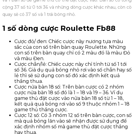
cộng 37 số từ 0 tới 36 và những dòng cược khác nhau, còn cò
quay sẽ có 37 số và 1 trái bóng nhỏ.
1 số dòng cược Roulette Fb88
Cược đỏ/ đen: Chiếc cược này nương tựa màu
sắc của con số trên bàn quay Roulette. Những
con số trên bàn quay chỉ có 2 màu đó là màu Đỏ
và màu Đen.
Cược chẵn/lẻ: Chiếc cược này chỉ tính từ số 1 tới
số 36. Giả dụ quả bóng nhỏ rơi vào số chẵn hay số
lẻ thì sẽ sử dụng con số đó xác định kết quả
thắng thua.
Cược nửa bàn 18 số: Trên bàn cược có 2 nhóm
cược nửa bàn 18 số đó là 1 – 18 và 19 – 36. Ví dụ
game thủ đặt cược vào nửa bàn 18 số từ 1 – 18,
kết quả quả bóng rơi vào số 9 thuộc nhóm 1 – 18
game thủ thắng cược.
Cược 12 số: Có 3 nhóm 12 số trên bàn cược, con số
mà quả bóng lăn vào sẽ nhận được sử dụng để
xác định nhóm số mà game thủ đặt cược thắng
hay thua.