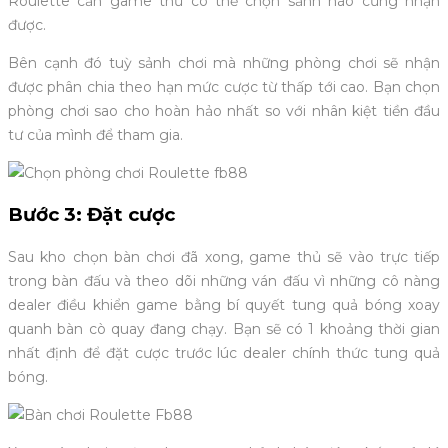
Roulette cần game thủ có thể chọn sảnh nào cũng nhận
được.
Bên cạnh đó tuỳ sảnh chơi mà những phòng chơi sẽ nhận
được phân chia theo hạn mức cược từ thấp tới cao. Bạn chọn
phòng chơi sao cho hoàn hảo nhất so với nhân kiệt tiền đầu
tư của mình để tham gia.
Bước 3: Đặt cược
Sau kho chọn bàn chơi đã xong, game thủ sẽ vào trực tiếp
trong bàn đấu và theo dõi những ván đấu vì những cô nàng
dealer điều khiển game bằng bí quyết tung quả bóng xoay
quanh bàn cò quay đang chạy. Bạn sẽ có 1 khoảng thời gian
nhất định để đặt cược trước lúc dealer chính thức tung quả
bóng.