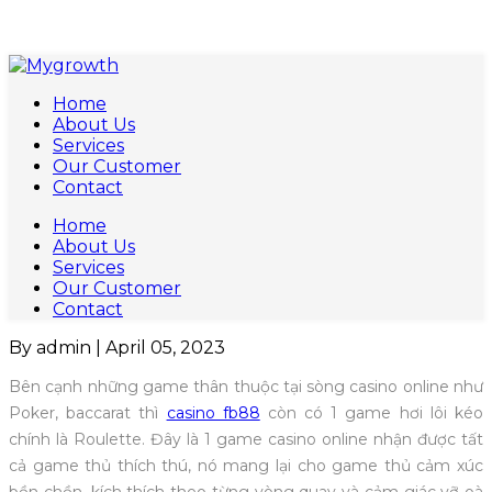
Home
About Us
Services
Our Customer
Contact
Home
About Us
Services
Our Customer
Contact
By admin | April 05, 2023
Bên cạnh những game thân thuộc tại sòng casino online như
Poker, baccarat thì
casino fb88
còn có 1 game hơi lôi kéo
chính là Roulette. Đây là 1 game casino online nhận được tất
cả game thủ thích thú, nó mang lại cho game thủ cảm xúc