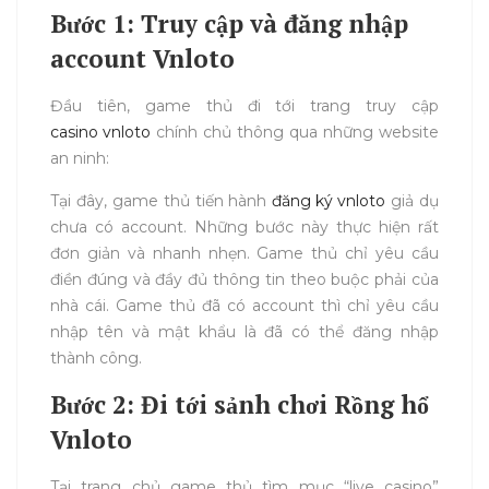
Bước 1: Truy cập và đăng nhập
account Vnloto
Đầu tiên, game thủ đi tới trang truy cập
casino vnloto
chính chủ thông qua những website
an ninh:
Tại đây, game thủ tiến hành
đăng ký vnloto
giả dụ
chưa có account. Những bước này thực hiện rất
đơn giản và nhanh nhẹn. Game thủ chỉ yêu cầu
điền đúng và đầy đủ thông tin theo buộc phải của
nhà cái. Game thủ đã có account thì chỉ yêu cầu
nhập tên và mật khẩu là đã có thể đăng nhập
thành công.
Bước 2: Đi tới sảnh chơi Rồng hổ
Vnloto
Tại trang chủ game thủ tìm mục “live casino”