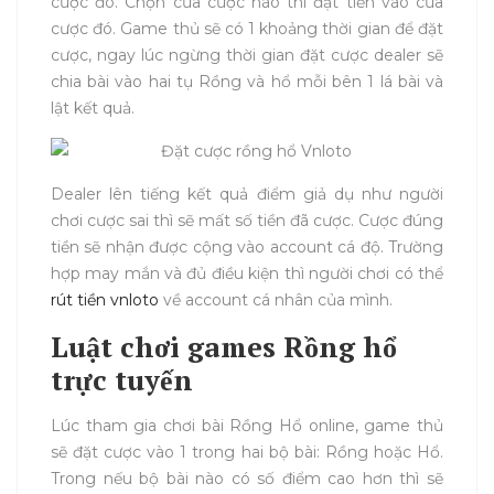
cược đó. Chọn cửa cược nào thì đặt tiền vào cửa
cược đó. Game thủ sẽ có 1 khoảng thời gian để đặt
cược, ngay lúc ngừng thời gian đặt cược dealer sẽ
chia bài vào hai tụ Rồng và hổ mỗi bên 1 lá bài và
lật kết quả.
Dealer lên tiếng kết quả điểm giả dụ như người
chơi cược sai thì sẽ mất số tiền đã cược. Cược đúng
tiền sẽ nhận được cộng vào account cá độ. Trường
hợp may mắn và đủ điều kiện thì người chơi có thể
rút tiền vnloto
về account cá nhân của mình.
Luật chơi games Rồng hổ
trực tuyến
Lúc tham gia chơi bài Rồng Hổ online, game thủ
sẽ đặt cược vào 1 trong hai bộ bài: Rồng hoặc Hổ.
Trong nếu bộ bài nào có số điểm cao hơn thì sẽ