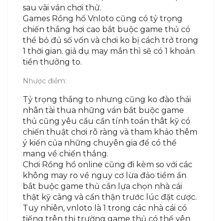
sau vài ván chơi thử.
Games Rồng hổ Vnloto cũng có tỷ trọng
chiến thắng hơi cao bắt buộc game thủ có
thể bỏ đủ số vốn và chơi ko bị cách trở trong
1 thời gian. giả dụ may mắn thì sẽ có 1 khoản
tiền thưởng to.
Nhược điểm:
Tỷ trọng thắng to nhưng cũng ko đào thải
nhân tài thua những ván bắt buộc game
thủ cũng yêu cầu cần tính toán thât kỹ có
chiến thuật chơi rõ ràng và tham khảo thêm
ý kiến của những chuyên gia để có thể
mang về chiến thắng.
Chơi Rồng hổ online cũng đi kèm so với các
không may ro về nguy cơ lừa đảo tiềm ẩn
bắt buộc game thủ cần lựa chọn nhà cái
thật kỹ càng và cẩn thận trước lúc đặt cược.
Tuy nhiên,
vnloto
là 1 trong các nhà cái có
tiếng trên thị trường game thủ có thể yên