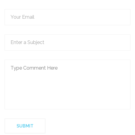
SUBMIT