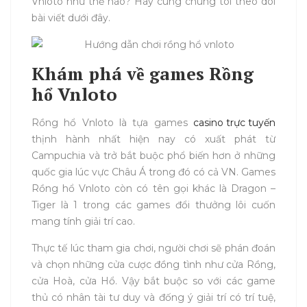
Vnloto như thế nào? Hãy cùng chúng tôi theo dõi
bài viết dưới đây.
Khám phá về games Rồng
hổ Vnloto
Rồng hổ Vnloto là tựa games
casino trực tuyến
thịnh hành nhất hiện nay có xuất phát từ
Campuchia và trở bắt buộc phổ biến hơn ở những
quốc gia lúc vực Châu Á trong đó có cả VN. Games
Rồng hổ Vnloto còn có tên gọi khác là Dragon –
Tiger là 1 trong các games đổi thưởng lôi cuốn
mang tính giải trí cao.
Thực tế lúc tham gia chơi, người chơi sẽ phán đoán
và chọn những cửa cược đồng tình như cửa Rồng,
cửa Hoà, cửa Hổ. Vậy bắt buộc so với các game
thủ có nhân tài tư duy và đống ý giải trí có trí tuệ,