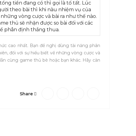
ng tiền đang có thì gọi là tố tất. Lúc
gười theo bài thì khi nàu nhiệm vụ của
 những vòng cược và bài ra như thế nào.
me thủ sẽ nhận được so bài đối với các
ể phân định thắng thua.
ức cao nhất. Bạn đề nghị dùng tài năng phân
hiên, đối với sự hiểu biết về những vòng cược và
p dẫn cùng game thủ bè hoặc bạn khác. Hãy căn
Share