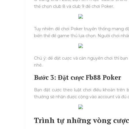
thể chọn club 8 và club 9 để chơi Poker.
Tuy nhiên để chơi Poker truyền thống mang đậ
biến thể để game thủ lựa chọn. Người chơi nh
Chú ý: để đặt cược và căn nguyên chơi thì bạn
nhé.
Bước 3: Đặt cược Fb88 Poker
Bạn đặt cược theo luật chơi điều khoản trên b
thưởng sẽ nhận được cộng vào account và đủ đi
Trình tự những vòng cược