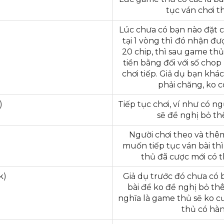
tục ván chơi th
Lúc chưa có bạn nào đặt c
tại 1 vòng thì đó nhận đư
20 chip, thì sau game thủ
tiền bằng đối với số cho
chơi tiếp. Giả dụ bạn khá
phải chăng, ko có
)
Tiếp tục chơi, ví như có n
sẽ đề nghị bỏ thê
Người chơi theo và thêm 
muốn tiếp tục ván bài thì
thủ đã cược mới có th
k)
Giả dụ trước đó chưa có 
bài để ko đề nghị bỏ th
nghĩa là game thủ sẽ ko cư
thủ có hàn