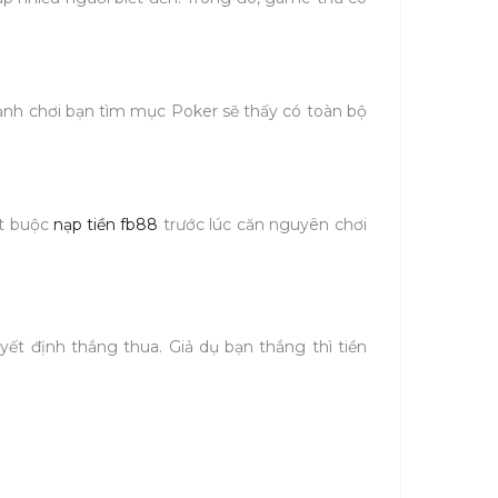
ảnh chơi bạn tìm mục Poker sẽ thấy có toàn bộ
ắt buộc
nạp tiền fb88
trước lúc căn nguyên chơi
yết định thắng thua. Giả dụ bạn thắng thì tiền