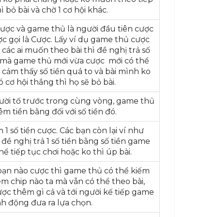
ì bỏ bài và chờ 1 cơ hội khác.
ược và game thủ là người đầu tiên cược
ợc gọi là Cược. Lấy ví dụ game thủ cược
 các ai muốn theo bài thì đề nghị trả số
p mà game thủ mới vừa cược mới có thể
c cảm thấy số tiền quá to và bài mình ko
 cơ hội thắng thì họ sẽ bỏ bài.
gười tố trước trong cùng vòng, game thủ
m tiền bằng đối với số tiền đó.
1 số tiền cược. Các bạn còn lại ví như
 đề nghị trả 1 số tiền bằng số tiền game
ể tiếp tục chơi hoặc ko thì úp bài.
bạn nào cược thì game thủ có thể kiếm
êm chip nào ta mà vẫn có thể theo bài,
ợc thêm gì cả và tới người kế tiếp game
h động đưa ra lựa chọn.