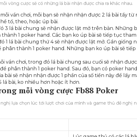
i vòng cược sẽ có những lá bài nhận được chia ra khác nhau.
mỗi ván chơi, mỗi bạn sẽ nhận nhận được 2 lá bài tẩy từ 
thể tố, theo, hoặc úp bài.
 đó 3 lá bài chung sẽ nhận được lật mở trên bàn. Những b
thành 1 poker hand. Các bạn ko úp bài sẽ tiếp tục tham g
 đó 1 lá bài chung thứ 4 sẽ nhận được lật mở. Gần giống
để phân thành 1 poker hand. Những bạn ko úp bài sẽ tiếp 
 mỗi ván chơi, trong đó lá bài chung sau cuối sẽ nhận đư
ung để phân thành 1 poker hand. Sau đó, bạn có poker ha
ia bài sẽ nhận nhận được 1 phần của số tiền này để lấy m
á bài, ko nhiều hơn hoặc ít hơn.
rong mỗi vòng cược Fb88 Poker
ề nghị lựa chọn lúc tới lượt chơi của mình và game thủ đề nghị
Lúc game thủ có các lá bà