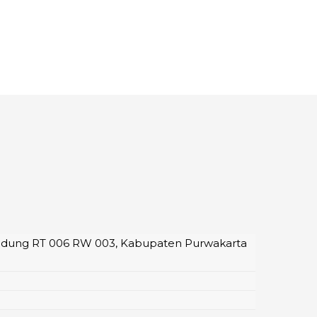
ung RT 006 RW 003, Kabupaten Purwakarta