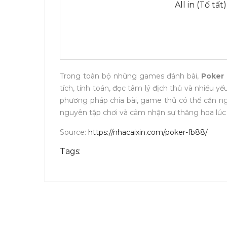
All in (Tố tất)
Trong toàn bộ những games đánh bài,
Poker
tích, tính toán, đọc tâm lý địch thủ và nhiều y
phương pháp chia bài, game thủ có thể căn ng
nguyên tập chơi và cảm nhận sự thăng hoa lúc 
Source:
https://nhacaixin.com/poker-fb88/
Tags: