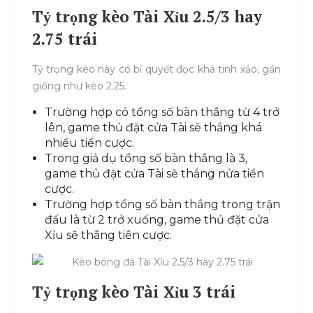
Tỷ trọng kèo Tài Xỉu 2.5/3 hay
2.75 trái
Tỷ trọng kèo này có bí quyết đọc khá tinh xảo, gần
giống như kèo 2.25.
Trường hợp có tổng số bàn thắng từ 4 trở
lên, game thủ đặt cửa Tài sẽ thắng khá
nhiều tiền cược.
Trong giả dụ tổng số bàn thắng là 3,
game thủ đặt cửa Tài sẽ thắng nửa tiền
cược.
Trường hợp tổng số bàn thắng trong trận
đấu là từ 2 trở xuống, game thủ đặt cửa
Xỉu sẽ thắng tiền cược.
Tỷ trọng kèo Tài Xỉu 3 trái