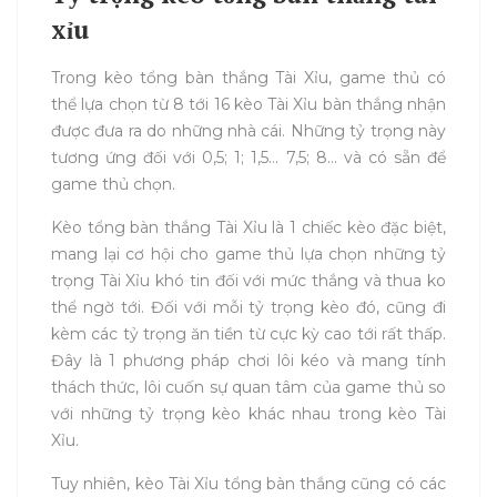
xỉu
Trong kèo tổng bàn thắng Tài Xỉu, game thủ có
thể lựa chọn từ 8 tới 16 kèo Tài Xỉu bàn thắng nhận
được đưa ra do những nhà cái. Những tỷ trọng này
tương ứng đối với 0,5; 1; 1,5… 7,5; 8… và có sẵn để
game thủ chọn.
Kèo tổng bàn thắng Tài Xỉu là 1 chiếc kèo đặc biệt,
mang lại cơ hội cho game thủ lựa chọn những tỷ
trọng Tài Xỉu khó tin đối với mức thắng và thua ko
thể ngờ tới. Đối với mỗi tỷ trọng kèo đó, cũng đi
kèm các tỷ trọng ăn tiền từ cực kỳ cao tới rất thấp.
Đây là 1 phương pháp chơi lôi kéo và mang tính
thách thức, lôi cuốn sự quan tâm của game thủ so
với những tỷ trọng kèo khác nhau trong kèo Tài
Xỉu.
Tuy nhiên, kèo Tài Xỉu tổng bàn thắng cũng có các