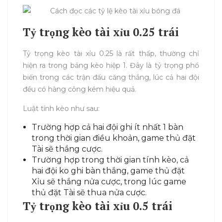
Tỷ trọng kèo tài xỉu 0.25 trái
Tỷ trọng kèo tài xỉu 0.25 là rất thấp, thường chỉ
hiện ra trong bảng kèo hiệp 1. Đây là tỷ trọng phổ
biến trong các trận đấu căng thẳng, lúc cả hai đội
đều có hàng công kém hiệu quả.
Luật tính kèo như sau:
Trường hợp cả hai đội ghi ít nhất 1 bàn
trong thời gian điều khoản, game thủ đặt
Tài sẽ thắng cược.
Trường hợp trong thời gian tính kèo, cả
hai đội ko ghi bàn thắng, game thủ đặt
Xỉu sẽ thắng nửa cược, trong lúc game
thủ đặt Tài sẽ thua nửa cược.
Tỷ trọng kèo tài xỉu 0.5 trái