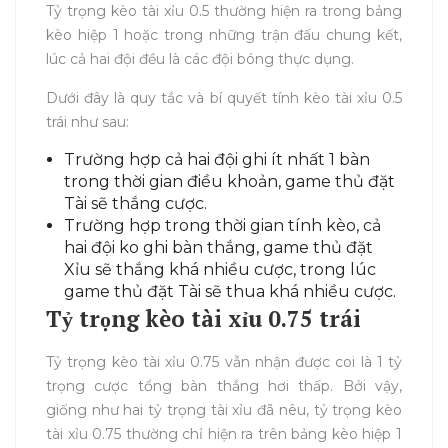
Tỷ trọng kèo tài xỉu 0.5 thường hiện ra trong bảng
kèo hiệp 1 hoặc trong những trận đấu chung kết,
lúc cả hai đội đều là các đội bóng thực dụng.
Dưới đây là quy tắc và bí quyết tính kèo tài xỉu 0.5
trái như sau:
Trường hợp cả hai đội ghi ít nhất 1 bàn
trong thời gian điều khoản, game thủ đặt
Tài sẽ thắng cược.
Trường hợp trong thời gian tính kèo, cả
hai đội ko ghi bàn thắng, game thủ đặt
Xỉu sẽ thắng khá nhiều cược, trong lúc
game thủ đặt Tài sẽ thua khá nhiều cược.
Tỷ trọng kèo tài xỉu 0.75 trái
Tỷ trọng kèo tài xỉu 0.75 vẫn nhận được coi là 1 tỷ
trọng cược tổng bàn thắng hơi thấp. Bởi vậy,
giống như hai tỷ trọng tài xỉu đã nêu, tỷ trọng kèo
tài xỉu 0.75 thường chỉ hiện ra trên bảng kèo hiệp 1