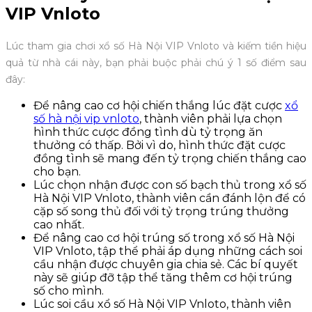
VIP Vnloto
Lúc tham gia chơi xổ số Hà Nội VIP Vnloto và kiếm tiền hiệu
quả từ nhà cái này, bạn phải buộc phải chú ý 1 số điểm sau
đây:
Để nâng cao cơ hội chiến thắng lúc đặt cược
xổ
số hà nội vip vnloto
, thành viên phải lựa chọn
hình thức cược đồng tình dù tỷ trọng ăn
thưởng có thấp. Bởi vì do, hình thức đặt cược
đồng tình sẽ mang đến tỷ trọng chiến thắng cao
cho bạn.
Lúc chọn nhận được con số bạch thủ trong xổ số
Hà Nội VIP Vnloto, thành viên cần đánh lộn để có
cặp số song thủ đối với tỷ trọng trúng thưởng
cao nhất.
Để nâng cao cơ hội trúng số trong xổ số Hà Nội
VIP Vnloto, tập thể phải áp dụng những cách soi
cầu nhận được chuyên gia chia sẻ. Các bí quyết
này sẽ giúp đỡ tập thể tăng thêm cơ hội trúng
số cho mình.
Lúc soi cầu xổ số Hà Nội VIP Vnloto, thành viên