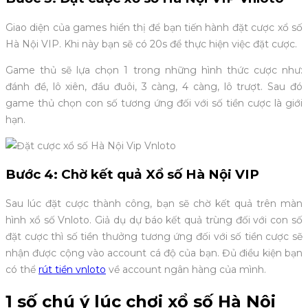
Giao diện của games hiển thị để bạn tiến hành đặt cược xổ số
Hà Nội VIP. Khi này bạn sẽ có 20s để thực hiện việc đặt cược.
Game thủ sẽ lựa chọn 1 trong những hình thức cược như:
đánh đề, lô xiên, đầu đuôi, 3 càng, 4 càng, lô trượt. Sau đó
game thủ chọn con số tương ứng đối với số tiền cược là giới
hạn.
Bước 4: Chờ kết quả Xổ số Hà Nội VIP
Sau lúc đặt cược thành công, bạn sẽ chờ kết quả trên màn
hình xổ số Vnloto. Giả dụ dự báo kết quả trùng đối với con số
đặt cược thì số tiền thưởng tương ứng đối với số tiền cược sẽ
nhận được cộng vào account cá độ của bạn. Đủ điều kiện bạn
có thể
rút tiền vnloto
về account ngân hàng của mình.
1 số chú ý lúc chơi xổ số Hà Nội