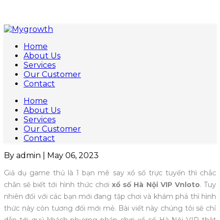
Home
About Us
Services
Our Customer
Contact
Home
About Us
Services
Our Customer
Contact
By admin | May 06, 2023
Giả dụ game thủ là 1 bạn mê say xổ số trực tuyến thì chắc
chắn sẽ biết tới hình thức chơi
xổ số Hà Nội VIP Vnloto
. Tuy
nhiên đối với các bạn mới đang tập chơi và khám phá thì hình
thức này còn tương đối mới mẻ. Bài viết này chúng tôi sẽ chỉ