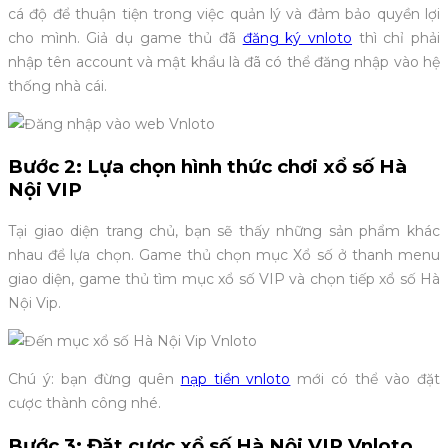
cá độ để thuận tiện trong việc quản lý và đảm bảo quyền lợi
cho mình. Giả dụ game thủ đã
đăng ký vnloto
thì chỉ phải
nhập tên account và mật khẩu là đã có thể đăng nhập vào hệ
thống nhà cái.
Bước 2: Lựa chọn hình thức chơi xổ số Hà
Nội VIP
Tại giao diện trang chủ, bạn sẽ thấy những sản phẩm khác
nhau để lựa chọn. Game thủ chọn mục Xổ số ở thanh menu
giao diện, game thủ tìm mục xổ số VIP và chọn tiếp xổ số Hà
Nội Vip.
Chú ý: bạn đừng quên
nạp tiền vnloto
mới có thể vào đặt
cược thành công nhé.
Bước 3: Đặt cược xổ số Hà Nội VIP Vnloto