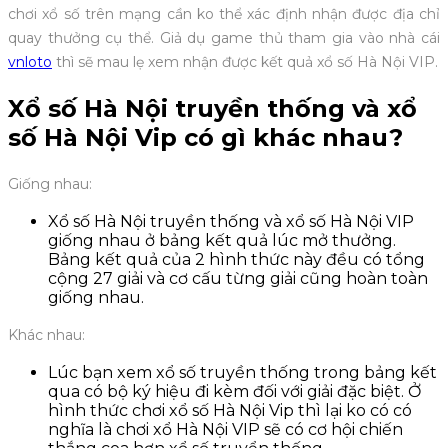
chơi xổ số trên mạng cần ko thể xác định nhận được địa chỉ
quay thưởng cụ thể. Giả dụ game thủ tham gia vào nhà cái
vnloto
thì sẽ mau lẹ xem nhận được kết quả xổ số Hà Nội VIP.
Xổ số Hà Nội truyền thống và xổ
số Hà Nội Vip có gì khác nhau?
Giống nhau:
Xổ số Hà Nội truyền thống và xổ số Hà Nội VIP
giống nhau ở bảng kết quả lúc mở thưởng.
Bảng kết quả của 2 hình thức này đều có tổng
cộng 27 giải và cơ cấu từng giải cũng hoàn toàn
giống nhau.
Khác nhau:
Lúc bạn xem xổ số truyền thống trong bảng kết
qua có bộ ký hiệu đi kèm đối với giải đặc biệt. Ở
hình thức chơi xổ số Hà Nội Vip thì lại ko có có
nghĩa là chơi xổ Hà Nội VIP sẽ có cơ hội chiến