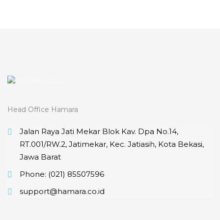
Head Office Hamara
Jalan Raya Jati Mekar Blok Kav. Dpa No.14,
RT.001/RW.2, Jatimekar, Kec. Jatiasih, Kota Bekasi,
Jawa Barat
Phone: (021) 85507596
support@hamara.co.id