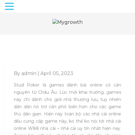
MENU
By admin | April 05, 2023
Stud Poker là games đánh bài online có căn
nguyên từ Châu Âu. Lúc mới khai trường, games
này chỉ dành cho giới nhà thượng lưu, tuy nhiên
dần dần nó trở cần phổ biến hơn cho các game
thủ dân gian. Hiện này toàn bộ các nhà cái online
đều cung cấp game này, ko thể ko nói tới nhà cái
online W88 nhà cái – nhà cái uy tín nhất hiện nay.