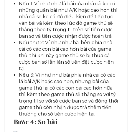
Nếu 1: Ví như như là bài của nhà cái ko có
những quân bài như A/K hoặc cao hơn thì
nhà cái sẽ ko có đủ điều kiện để tiếp tục
ván bài và kèm theo lúc đó game thủ sẽ
thắng theo tỷ trọng 1:1 trên số tiền cược
ban sơ và tiền cược nhận được hoàn trả.
Nếu thứ 2: Ví như như bài bên phía nhà
cái có các con bài cao hơn bài của game
thủ, thì khi này game thủ sẽ bị thua cả
cược ban sơ lẫn lẫn số tiền đặt cược hiện
tại.
Nếu 3: Ví như như bài phía nhà cái có các
lá bài A/K hoặc cao hơn, nhưng bài của
game thủ lại có các con bài cao hơn nữa
thì kèm theo game thủ sẽ thắng so với tỷ
trọng 1:1 so với số cược ban sơ và đồng thời
game thủ còn nhận được trả thêm tiền
thưởng cho số tiền cược hiện tại.
Bước 4: So bài