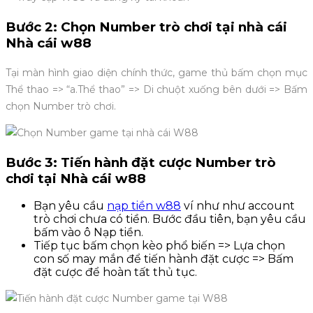
Bước 2: Chọn Number trò chơi tại nhà cái
Nhà cái w88
Tại màn hình giao diện chính thức, game thủ bấm chọn mục
Thể thao => “a.Thể thao” => Di chuột xuống bên dưới => Bấm
chọn Number trò chơi.
Bước 3: Tiến hành đặt cược Number trò
chơi tại Nhà cái w88
Bạn yêu cầu
nạp tiền w88
ví như như account
trò chơi chưa có tiền. Bước đầu tiên, bạn yêu cầu
bấm vào ô Nạp tiền.
Tiếp tục bấm chọn kèo phổ biến => Lựa chọn
con số may mắn để tiến hành đặt cược => Bấm
đặt cược để hoàn tất thủ tục.