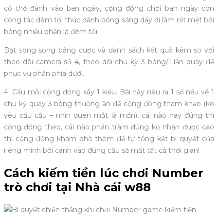
có thể đánh vào ban ngày, cộng đồng chơi ban ngày còn
cộng tác đêm tối thức đánh bóng sáng dậy đi làm rất mệt bởi
bóng nhiều phần là đêm tối.
Bật song song bảng cược và danh sách kết quả kèm so với
theo dõi camera số 4, theo dõi chu kỳ 3 bóng/1 lần quay để
phục vụ phần phía dưới.
4. Cầu mỗi cộng đồng xây 1 kiểu. Bài này nêu ra 1 số nếu về 1
chu kỳ quay 3 bóng thường ăn để cộng đồng tham khảo (ko
yêu cầu cầu – nhìn quen mắt là mần), cái nào hay đúng thì
cộng đồng theo, cái nào phần trăm đúng ko nhận được cao
thì cộng đồng khám phá thêm để tự tổng kết bí quyết của
riêng mình bởi canh vào đúng cầu sẽ mất tất cả thời gian!
Cách kiếm tiền lúc chơi Number
trò chơi tại Nhà cái w88