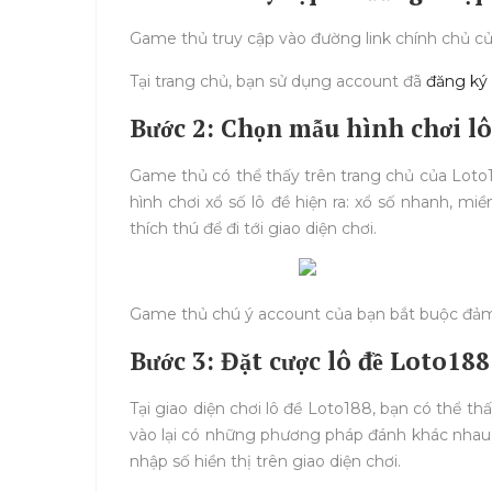
Game thủ truy cập vào đường link chính chủ c
Tại trang chủ, bạn sử dụng account đã
đăng ký
Bước 2: Chọn mẫu hình chơi l
Game thủ có thể thấy trên trang chủ của Loto
hình chơi xổ số lô đề hiện ra: xổ số nhanh, 
thích thú để đi tới giao diện chơi.
Game thủ chú ý account của bạn bắt buộc đả
Bước 3: Đặt cược lô đề Loto188
Tại giao diện chơi lô đề Loto188, bạn có thể thấ
vào lại có những phương pháp đánh khác nhau
nhập số hiền thị trên giao diện chơi.