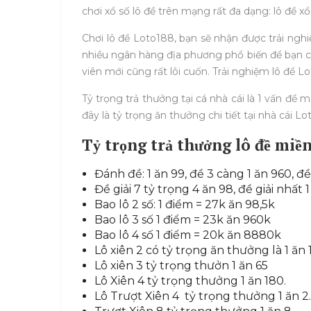
chơi xổ số lô đề trên mạng rất đa dạng: lô đề 
Chơi lô đề Loto188, bạn sẽ nhận được trải nghi
nhiều ngân hàng địa phương phổ biến để bạn có
viên mới cũng rất lôi cuốn. Trải nghiệm lô đề L
Tỷ trọng trả thưởng tại cá nhà cái là 1 vấn đề 
đây là tỷ trọng ăn thưởng chi tiết tại nhà cái Lo
Tỷ trọng trả thưởng lô đề miề
Đánh đề: 1 ăn 99, đề 3 càng 1 ăn 960, đ
Đề giải 7 tỷ trọng 4 ăn 98, đề giải nhất 1
Bao lô 2 số: 1 điểm = 27k ăn 98,5k
Bao lô 3 số 1 điểm = 23k ăn 960k
Bao lô 4 số 1 điểm = 20k ăn 8880k
Lô xiên 2 có tỷ trọng ăn thưởng là 1 ăn 
Lô xiên 3 tỷ trọng thưởn 1 ăn 65
Lô Xiên 4 tỷ trọng thưởng 1 ăn 180.
Lô Trượt Xiên 4 tỷ trọng thưởng 1 ăn 2.