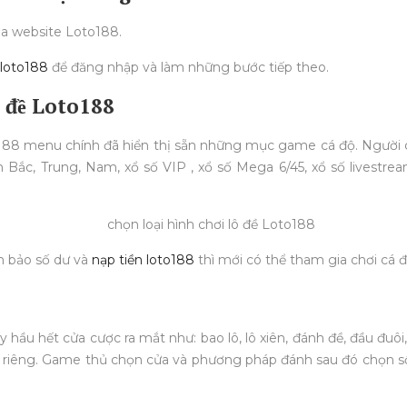
ủa website Loto188.
 loto188
để đăng nhập và làm những bước tiếp theo.
ô đề Loto188
188 menu chính đã hiển thị sẵn những mục game cá độ. Người 
miền Bắc, Trung, Nam, xổ số VIP , xổ số Mega 6/45, xổ số lives
m bảo số dư và
nạp tiền loto188
thì mới có thể tham gia chơi cá 
y hầu hết cửa cược ra mắt như: bao lô, lô xiên, đánh đề, đầu đuôi
 riêng. Game thủ chọn cửa và phương pháp đánh sau đó chọn số