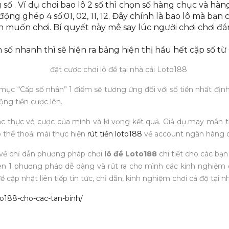
số . Ví dụ chơi bao lô 2 số thì chọn số hàng chục và hàn
động ghép 4 số:01, 02, 11, 12. Đây chính là bao lô mà bạn
h muốn chơi. Bí quyết này mê say lúc người chơi chơi đán
số nhanh thì sẽ hiện ra bảng hiện thị hầu hết cặp số từ
c “Cấp số nhân” 1 điểm sẽ tương ứng đối với số tiền nhất định
ộng tiền cược lên.
ác thực vé cược của mình và kì vọng kết quả. Giả dụ may mắn 
ó thể thoải mái thực hiện
rút tiền loto188
về account ngân hàng 
 về chỉ dẫn phương pháp chơi
lô đề Loto188
chi tiết cho các b
en 1 phương pháp dễ dàng và rút ra cho mình các kinh nghiệm c
ể cập nhật liên tiếp tin tức, chỉ dẫn, kinh nghiệm chơi cá độ tại 
oto188-cho-cac-tan-binh/