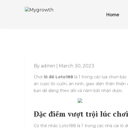
Home
By admin | March 30, 2023
Chơi
lô đề Loto188
là 1 trong các lựa chọn bậc
ăn cược lôi cuốn, an ninh, giao diện thân thiện
bạn dễ dàng theo dõi và nắm bắt nhận được.
Đặc điểm vượt trội lúc chơ
Có thể nhắc Loto188 là 1 trong các nhà cái lô