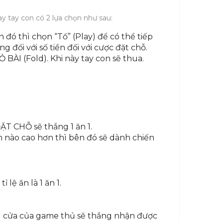
này tay con có 2 lựa chọn như sau:
n đó thì chọn “Tố” (Play) để có thể tiếp
ng đối với số tiền đối với cược đặt chỗ.
 BÀI (Fold). Khi này tay con sẽ thua.
ẶT CHỖ sẽ thắng 1 ăn 1.
Bên nào cao hơn thì bên đó sẽ dành chiến
lệ ăn là 1 ăn 1.
hì cửa của game thủ sẽ thắng nhận được