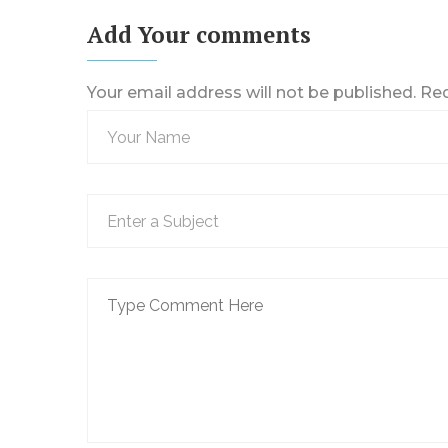
Add Your comments
Your email address will not be published. Re