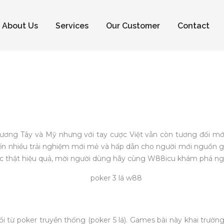
About Us
Services
Our Customer
Contact
 phương Tây và Mỹ nhưng với tay cược Việt vẫn còn tương đối m
ến nhiều trải nghiệm mới mẻ và hấp dẫn cho người mới nguồn g
c thật hiệu quả, mời người dùng hãy cùng W88icu khám phá ngay
đổi từ poker truyền thống (poker 5 lá). Games bài này khai trườn