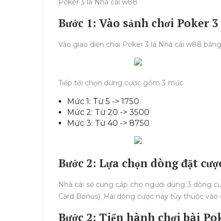
Poker 3 lá Nhà cái w88
Bước 1: Vào sảnh chơi Poker 3
Vào giao diện chơi Poker 3 lá Nhà cái w88 bằ
Tiếp tới chọn dừng cược gồm 3 mức
Mức 1: Từ 5 -> 1750
Mức 2: Từ 20 -> 3500
Mức 3: Từ 40 -> 8750
Bước 2: Lựa chọn dòng đặt cượ
Nhà cái sẽ cung cấp cho người dùng 3 dòng cượ
Card Bonus). Hai dòng cược này tùy thuộc vào 
Bước 2: Tiến hành chơi bài Pok