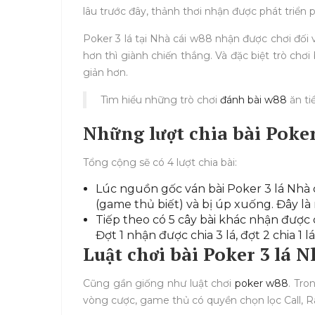
lâu trước đây, thảnh thơi nhận được phát triển p
Poker 3 lá tại Nhà cái w88 nhận được chơi đối 
hơn thì giành chiến thắng. Và đặc biệt trò chơi
giản hơn.
Tìm hiểu những trò chơi
đánh bài w88
ăn ti
Những lượt chia bài Poker
Tổng cộng sẽ có 4 lượt chia bài:
Lúc nguồn gốc ván bài Poker 3 lá Nhà c
(game thủ biết) và bị úp xuống. Đây là 
Tiếp theo có 5 cây bài khác nhận được 
Đợt 1 nhận được chia 3 lá, đợt 2 chia 1 lá,
Luật chơi bài Poker 3 lá N
Cũng gần giống như luật chơi
poker w88
. Tro
vòng cược, game thủ có quyền
chọn lọc
Call, 