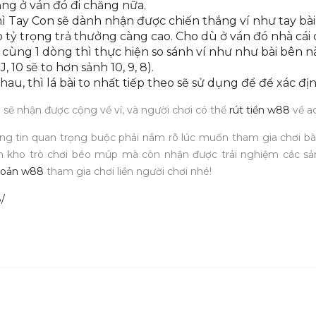
ắng ở ván đó đi chăng nữa.
 Tay Con sẽ dành nhận được chiến thắng ví như tay bài có
 tỷ trọng trả thưởng càng cao. Cho dù ở ván đó nhà cái c
cùng 1 dòng thì thực hiện so sánh ví như như bài bên nào
J, 10 sẽ to hơn sảnh 10, 9, 8).
au, thì lá bài to nhất tiếp theo sẽ sử dụng để để xác đ
g sẽ nhận được cộng về ví, và người chơi có thể
rút tiền w88
về a
ng tin quan trọng buộc phải nắm rõ lúc muốn tham gia chơi bài P
 kho trò chơi béo múp mà còn nhận được trải nghiệm các sản 
khoản w88
tham gia chơi liền người chơi nhé!
/