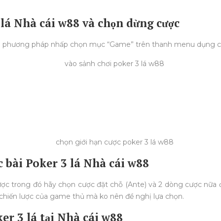
 lá Nhà cái w88 và chọn dừng cược
ng phương pháp nhấp chọn mục “Game” trên thanh menu dụng cụ 
c bài Poker 3 lá Nhà cái w88
c trong đó hãy chọn cược đặt chỗ (Ante) và 2 dòng cược nữa đó l
chiến lược của game thủ mà ko nên đề nghị lựa chọn.
er 3 lá tại Nhà cái w88