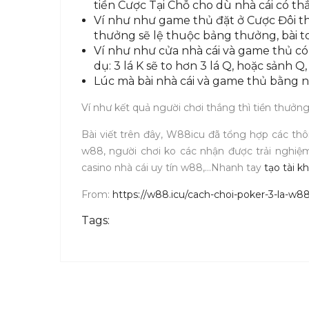
tiền Cược Tại Chỗ cho dù nhà cái có th
Ví như như game thủ đặt ở Cược Đôi thì
thưởng sẽ lệ thuộc bảng thưởng, bài to
Ví như như cửa nhà cái và game thủ có 
dụ: 3 lá K sẽ to hơn 3 lá Q, hoặc sảnh Q, 
Lúc mà bài nhà cái và game thủ bằng nh
Ví như kết quả người chơi thắng thì tiền thưởn
Bài viết trên đây, W88icu đã tổng hợp các thô
w88, người chơi ko các nhận được trải nghiệm
casino nhà cái uy tín w88,…Nhanh tay
tạo tài 
From:
https://w88.icu/cach-choi-poker-3-la-w88
Tags: