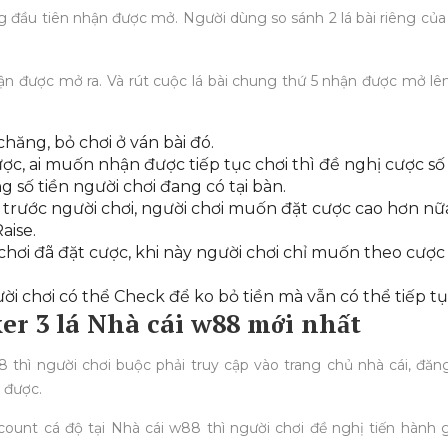
g đầu tiên nhận được mở. Người dùng so sánh 2 lá bài riêng của
ận được mở ra. Và rút cuộc lá bài chung thứ 5 nhận được mở lê
chăng, bỏ chơi ở ván bài đó.
ược, ai muốn nhận được tiếp tục chơi thì đề nghị cược số 
ng số tiền người chơi đang có tại bàn.
 trước người chơi, người chơi muốn đặt cược cao hơn nữ
aise.
ơi đã đặt cược, khi này người chơi chỉ muốn theo cược thì
ời chơi có thể Check để ko bỏ tiền mà vẫn có thể tiếp tụ
er 3 lá Nhà cái w88 mới nhất
 thì người chơi buộc phải truy cập vào trang chủ nhà cái, đă
 được.
ccount cá độ tại Nhà cái w88 thì người chơi đề nghị tiến hành 