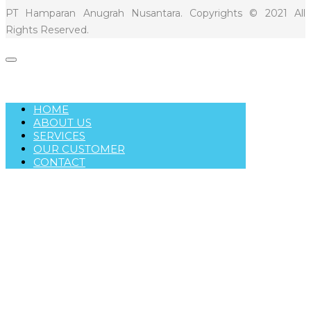
PT Hamparan Anugrah Nusantara. Copyrights © 2021 All
Rights Reserved.
MENU
HOME
ABOUT US
SERVICES
OUR CUSTOMER
CONTACT