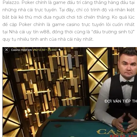
Palazzo. Poker chính là game đấu trí căng thẳng hàng đầu tại
những nhà cái trực tuyến. Tại đây, chỉ có trình độ và nhân kiệt
bắt bài kẻ thù mới đưa người chơi tới chiến thắng. Ko quá lúc
đề cập Poker chính là game casino trực tuyến lôi cuốn nhất
tại Nhà cái uy tín w88, đồng thời cũng là “đấu trường sinh tử”
quy tụ nhiều tinh anh của nhà cái này nhất.