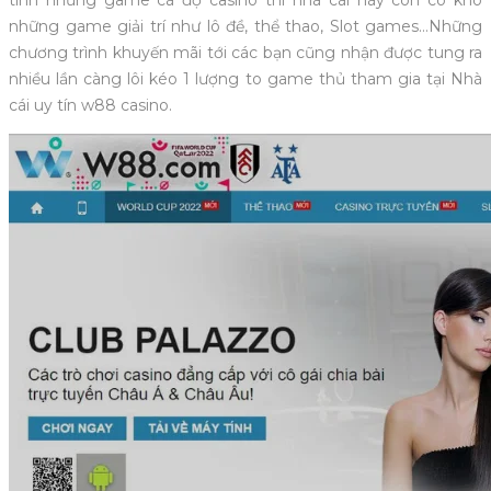
tính những game cá độ casino thì nhà cái này còn có kho
những game giải trí như lô đề, thể thao, Slot games…Những
chương trình khuyến mãi tới các bạn cũng nhận được tung ra
nhiều lần càng lôi kéo 1 lượng to game thủ tham gia tại Nhà
cái uy tín w88 casino.