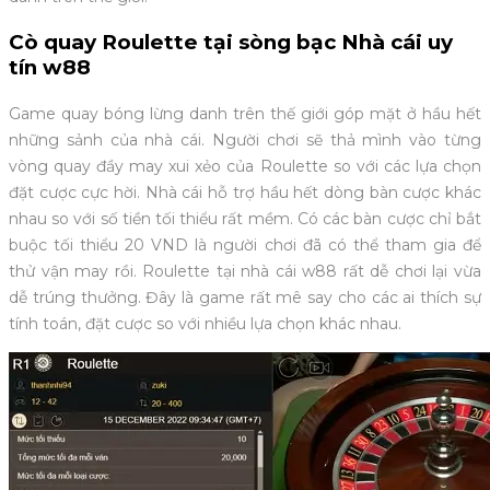
Cò quay Roulette tại sòng bạc Nhà cái uy
tín w88
Game quay bóng lừng danh trên thế giới góp mặt ở hầu hết
những sảnh của nhà cái. Người chơi sẽ thả mình vào từng
vòng quay đầy may xui xẻo của Roulette so với các lựa chọn
đặt cược cực hời. Nhà cái hỗ trợ hầu hết dòng bàn cược khác
nhau so với số tiền tối thiểu rất mềm. Có các bàn cược chỉ bắt
buộc tối thiểu 20 VND là người chơi đã có thể tham gia để
thử vận may rồi. Roulette tại nhà cái w88 rất dễ chơi lại vừa
dễ trúng thưởng. Đây là game rất mê say cho các ai thích sự
tính toán, đặt cược so với nhiều lựa chọn khác nhau.