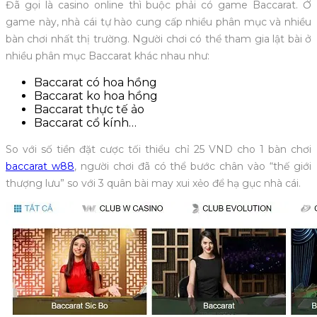
Đã gọi là casino online thì buộc phải có game Baccarat. Ở
game này, nhà cái tự hào cung cấp nhiều phân mục và nhiều
bàn chơi nhất thị trường. Người chơi có thể tham gia lật bài ở
nhiều phân mục Baccarat khác nhau như:
Baccarat có hoa hồng
Baccarat ko hoa hồng
Baccarat thực tế ảo
Baccarat cổ kính…
So với số tiền đặt cược tối thiểu chỉ 25 VND cho 1 bàn chơi
baccarat w88
, người chơi đã có thể bước chân vào “thế giới
thượng lưu” so với 3 quân bài may xui xẻo để hạ gục nhà cái.