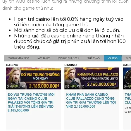
uy tín w88 casino luôn tung ra những chương trình lôi cuốn
dành cho game thủ như:
Hoàn trả casino lên tới 0.8% hàng ngày tuỳ vào
số tiền cược của từng game thủ.
Mỗi sảnh chơi sẽ có các ưu đãi đơn lẻ lôi cuốn.
Những giải đấu casino online hàng tháng nhận
được tổ chức có giá trị phần quà lên tới hơn 100
triệu đồng.