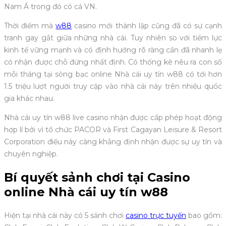
Nam Á trong đó có cả VN.
Thời điểm mà
w88
casino mới thành lập cũng đã có sự cạnh
tranh gay gắt giữa những nhà cái. Tuy nhiên so với tiềm lực
kinh tế vững mạnh và có định hướng rõ ràng cần đã nhanh lẹ
có nhận được chỗ đứng nhất định. Có thống kê nêu ra con số
mỗi tháng tại sòng bạc online Nhà cái uy tín w88 có tới hơn
1.5 triệu lượt người truy cập vào nhà cái này trên nhiều quốc
gia khác nhau.
Nhà cái uy tín w88 live casino nhận được cấp phép hoạt động
hợp lí bởi vì tổ chức PACOR và First Cagayan Leisure & Resort
Corporation điều này càng khẳng định nhận được sự uy tín và
chuyên nghiệp.
Bí quyết sảnh chơi tại Casino
online Nhà cái uy tín w88
Hiện tại nhà cái này có 5 sảnh chơi
casino trực tuyến
bao gồm: