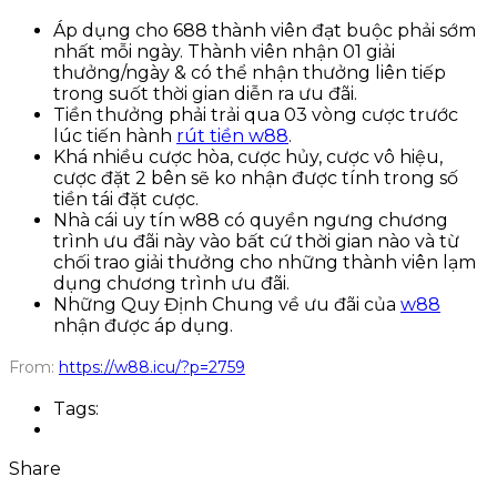
Áp dụng cho 688 thành viên đạt buộc phải sớm
nhất mỗi ngày. Thành viên nhận 01 giải
thưởng/ngày & có thể nhận thưởng liên tiếp
trong suốt thời gian diễn ra ưu đãi.
Tiền thưởng phải trải qua 03 vòng cược trước
lúc tiến hành
rút tiền w88
.
Khá nhiều cược hòa, cược hủy, cược vô hiệu,
cược đặt 2 bên sẽ ko nhận được tính trong số
tiền tái đặt cược.
Nhà cái uy tín w88 có quyền ngưng chương
trình ưu đãi này vào bất cứ thời gian nào và từ
chối trao giải thưởng cho những thành viên lạm
dụng chương trình ưu đãi.
Những Quy Định Chung về ưu đãi của
w88
nhận được áp dụng.
From:
https://w88.icu/?p=2759
Tags:
Share