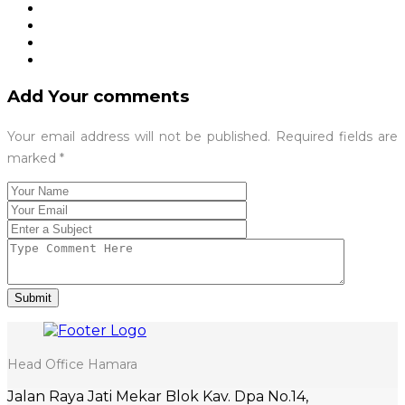
Add Your comments
Your email address will not be published. Required fields are
marked
*
Submit
Head Office Hamara
Jalan Raya Jati Mekar Blok Kav. Dpa No.14,