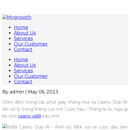
Home
About Us
Services
Our Customer
Contact
Home
About Us
Services
Our Customer
Contact
By admin | May 06, 2023
Chìm đắm trong các phút giây thăng hoa tại Casino Club W
đối với tỷ trọng thắng cực mê. Cược hay – Thắng lại to, ngại gì
ko chơi
casino w88
bây chừ!