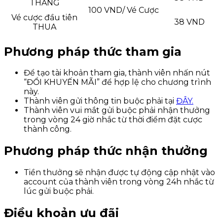
THẮNG
100 VND/ Vé Cược
Vé cược đầu tiên
38 VND
THUA
Phương pháp thức tham gia
Để tạo tài khoản tham gia, thành viên nhấn nút
“ĐỔI KHUYẾN MÃI” để hợp lệ cho chương trình
này.
Thành viên gửi thông tin buộc phải tại
ĐÂY.
Thành viên vui mắt gửi buộc phải nhận thưởng
trong vòng 24 giờ nhắc từ thời điểm đặt cược
thành công.
Phương pháp thức nhận thưởng
Tiền thưởng sẽ nhận được tự động cập nhật vào
account của thành viên trong vòng 24h nhắc từ
lúc gửi buộc phải.
Điều khoản ưu đãi