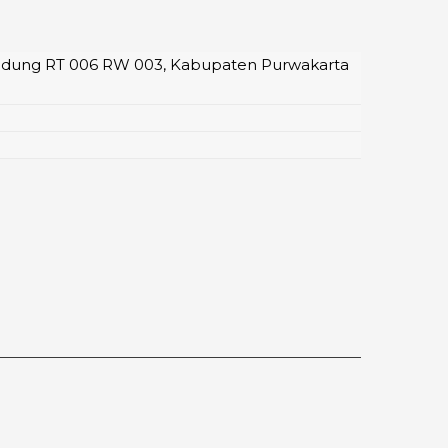
ung RT 006 RW 003, Kabupaten Purwakarta