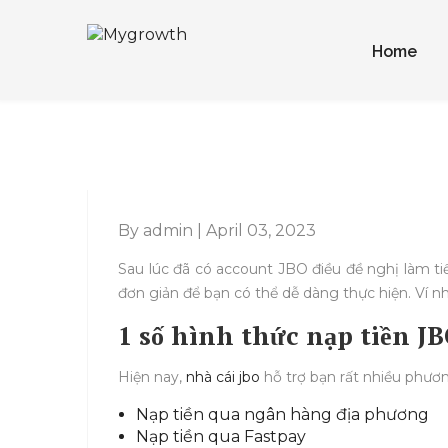
Home
By admin | April 03, 2023
Sau lúc đã có account JBO điều đề nghị làm ti
đơn giản để bạn có thể dễ dàng thực hiện. Ví n
1 số hình thức nạp tiền J
Hiện nay,
nhà cái jbo
hỗ trợ bạn rất nhiều phươn
Nạp tiền qua ngân hàng địa phương
Nạp tiền qua Fastpay