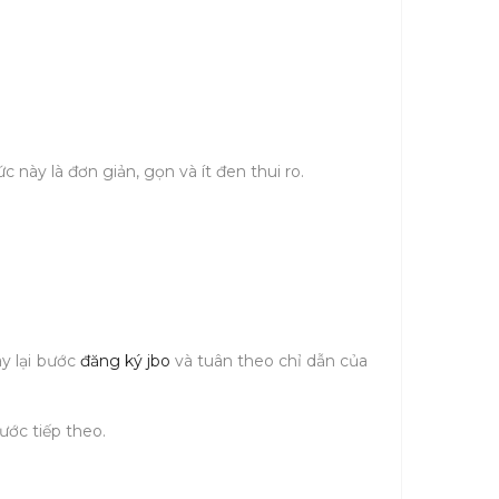
này là đơn giản, gọn và ít đen thui ro.
y lại bước
đăng ký jbo
và tuân theo chỉ dẫn của
ước tiếp theo.