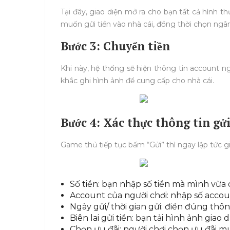
Tại đây, giao diện mở ra cho bạn tất cả hình
muốn gửi tiền vào nhà cái, đồng thời chọn ng
Bước 3: Chuyển tiền
Khi này, hệ thống sẽ hiện thông tin account n
khắc ghi hình ảnh để cung cấp cho nhà cái.
Bước 4: Xác thực thông tin gửi
Game thủ tiếp tục bấm “Gửi” thì ngay lập tức gi
Số tiền: bạn nhập số tiền mà mình vừa
Account của người chơi: nhập số acco
Ngày gửi/ thời gian gửi: điền đúng thô
Biên lai gửi tiền: bạn tải hình ảnh giao
Chọn ưu đãi: người chơi chọn ưu đãi m