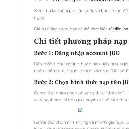
Kiểm tra lại thông tin lần cuối, và bấm “Gửi” 
ngay.
Giả dụ thắng cược, bạn có thể thực hiện
rút tiền jbo
Chi tiết phương pháp nạp 
Bước 1: Đăng nhập account JBO
Gần giống như những bước nạp tiền qua ngân 
nhập chấm dứt, người chơi đi tới mục “Gửi tiền”
Bước 2: Chọn hình thức nạp tiền J
Game thủ nhấn chọn phương thức “thẻ cào”. Hi
và Vinaphone. Mệnh giá chuyển và số tiền thực n
Game thủ chọn nhà mạng và mệnh giá nạp. Lúc 