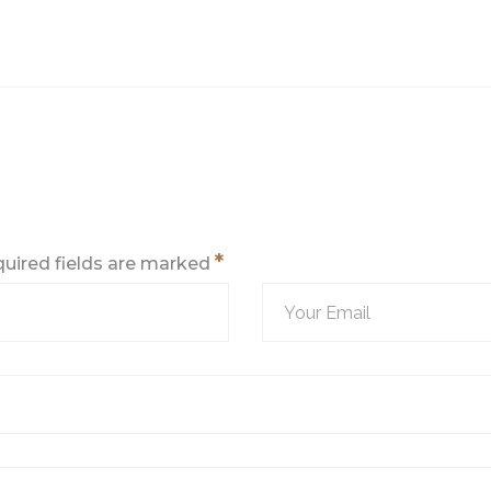
*
quired fields are marked