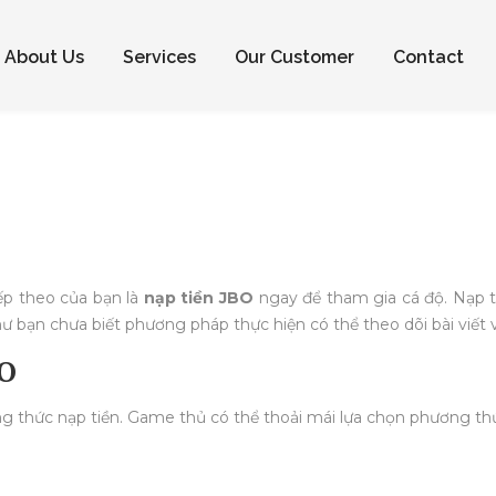
About Us
Services
Our Customer
Contact
ếp theo của bạn là
nạp tiền JBO
ngay để tham gia cá độ. Nạp t
hư bạn chưa biết phương pháp thực hiện có thể theo dõi bài viết 
BO
g thức nạp tiền. Game thủ có thể thoải mái lựa chọn phương thứ