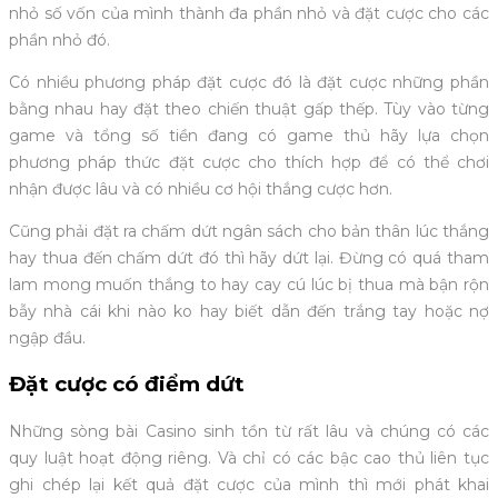
nhỏ số vốn của mình thành đa phần nhỏ và đặt cược cho các
phần nhỏ đó.
Có nhiều phương pháp đặt cược đó là đặt cược những phần
bằng nhau hay đặt theo chiến thuật gấp thếp. Tùy vào từng
game và tổng số tiền đang có game thủ hãy lựa chọn
phương pháp thức đặt cược cho thích hợp để có thể chơi
nhận được lâu và có nhiều cơ hội thắng cược hơn.
Cũng phải đặt ra chấm dứt ngân sách cho bản thân lúc thắng
hay thua đến chấm dứt đó thì hãy dứt lại. Đừng có quá tham
lam mong muốn thắng to hay cay cú lúc bị thua mà bận rộn
bẫy nhà cái khi nào ko hay biết dẫn đến trắng tay hoặc nợ
ngập đầu.
Đặt cược có điểm dứt
Những sòng bài Casino sinh tồn từ rất lâu và chúng có các
quy luật hoạt động riêng. Và chỉ có các bậc cao thủ liên tục
ghi chép lại kết quả đặt cược của mình thì mới phát khai