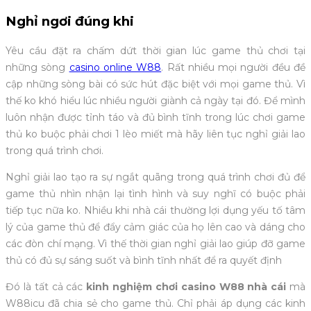
Nghỉ ngơi đúng khi
Yêu cầu đặt ra chấm dứt thời gian lúc game thủ chơi tại
những sòng
casino online W88
. Rất nhiều mọi người đều đề
cập những sòng bài có sức hút đặc biệt với mọi game thủ. Vì
thế ko khó hiểu lúc nhiều người giành cả ngày tại đó. Để mình
luôn nhận được tỉnh táo và đủ bình tĩnh trong lúc chơi game
thủ ko buộc phải chơi 1 lèo miết mà hãy liên tục nghỉ giải lao
trong quá trình chơi.
Nghỉ giải lao tạo ra sự ngắt quãng trong quá trình chơi đủ để
game thủ nhìn nhận lại tình hình và suy nghĩ có buộc phải
tiếp tục nữa ko. Nhiều khi nhà cái thường lợi dụng yếu tố tâm
lý của game thủ để đẩy cảm giác của họ lên cao và dáng cho
các đòn chí mạng. Vì thế thời gian nghỉ giải lao giúp đỡ game
thủ có đủ sự sáng suốt và bình tĩnh nhất để ra quyết định
Đó là tất cả các
kinh nghiệm chơi casino W88 nhà cái
mà
W88icu đã chia sẻ cho game thủ. Chỉ phải áp dụng các kinh