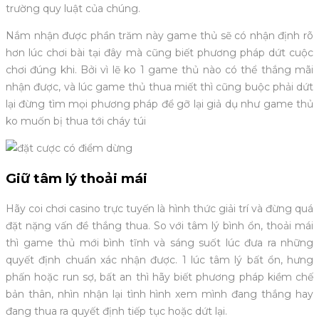
trường quy luật của chúng.
Nắm nhận được phần trăm này game thủ sẽ có nhận định rõ
hơn lúc chơi bài tại đây mà cũng biết phương pháp dứt cuộc
chơi đúng khi. Bởi vì lẽ ko 1 game thủ nào có thể thắng mãi
nhận được, và lúc game thủ thua miết thì cũng buộc phải dứt
lại đừng tìm mọi phương pháp để gỡ lại giả dụ như game thủ
ko muốn bị thua tới cháy túi
Giữ tâm lý thoải mái
Hãy coi chơi casino trực tuyến là hình thức giải trí và đừng quá
đặt nặng vấn đề thắng thua. So với tâm lý bình ổn, thoải mái
thì game thủ mới bình tĩnh và sáng suốt lúc đưa ra những
quyết định chuẩn xác nhận được. 1 lúc tâm lý bất ổn, hưng
phấn hoặc run sợ, bất an thì hãy biết phương pháp kiềm chế
bản thân, nhìn nhận lại tình hình xem mình đang thắng hay
đang thua ra quyết định tiếp tục hoặc dứt lại.