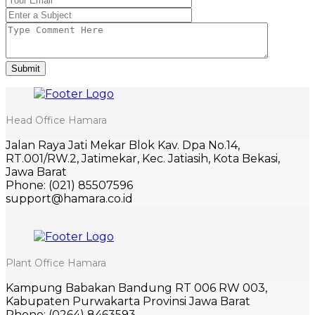
Submit
Head Office Hamara
Jalan Raya Jati Mekar Blok Kav. Dpa No.14,
RT.001/RW.2, Jatimekar, Kec. Jatiasih, Kota Bekasi,
Jawa Barat
Phone: (021) 85507596
support@hamara.co.id
Plant Office Hamara
Kampung Babakan Bandung RT 006 RW 003,
Kabupaten Purwakarta Provinsi Jawa Barat
Phone: (0264) 8463593