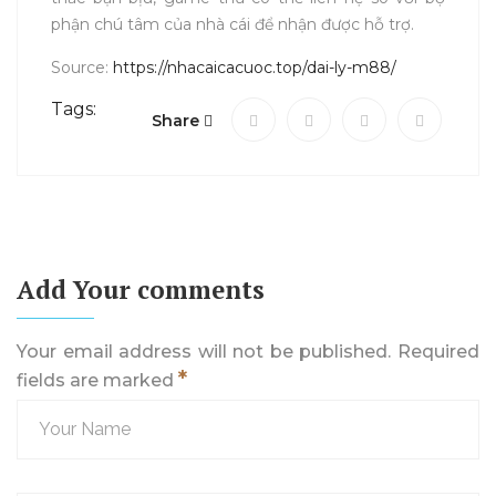
phận chú tâm của nhà cái để nhận được hỗ trợ.
Source:
https://nhacaicacuoc.top/dai-ly-m88/
Tags:
Share
Add Your comments
Your email address will not be published. Required
*
fields are marked