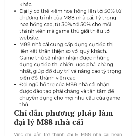
khác.
Đại lý có thể kiếm hoa hồng lên tới 50% từ
chương trình của M88 nhà cái. Tỷ trọng
hoa hồng cao, từ 30% tới 50% cho mỗi
thành viên mà game thủ giới thiệu tới
website.
M88 nhà cái cung cấp dụng cụ tiếp thị
liên kết thân thiện so với quý khách.
Game thủ sẽ nhận nhận được những
dụng cụ tiếp thị chiến lược phải chăng
nhất, giúp đỡ duy trì và nâng cao tỷ trọng
biến đổi thành viên cao.
Đội ngũ hỗ trợ của M88 nhà cái nhận
được đào tạo phải chăng và tận tâm để
chuyên dụng cho mọi nhu cầu của game
thủ.
Chỉ dẫn phương pháp làm
đại lý M88 nhà cái
Việc chỉ dẫn trở thành đại lý M88 nhà cái hoàn