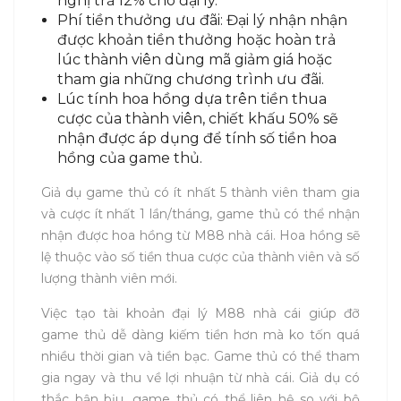
nghị trả 12% cho đại lý.
Phí tiền thưởng ưu đãi: Đại lý nhận nhận
được khoản tiền thưởng hoặc hoàn trả
lúc thành viên dùng mã giảm giá hoặc
tham gia những chương trình ưu đãi.
Lúc tính hoa hồng dựa trên tiền thua
cược của thành viên, chiết khấu 50% sẽ
nhận được áp dụng để tính số tiền hoa
hồng của game thủ.
Giả dụ game thủ có ít nhất 5 thành viên tham gia
và cược ít nhất 1 lần/tháng, game thủ có thể nhận
nhận được hoa hồng từ M88 nhà cái. Hoa hồng sẽ
lệ thuộc vào số tiền thua cược của thành viên và số
lượng thành viên mới.
Việc tạo tài khoản đại lý M88 nhà cái giúp đỡ
game thủ dễ dàng kiếm tiền hơn mà ko tốn quá
nhiều thời gian và tiền bạc. Game thủ có thể tham
gia ngay và thu về lợi nhuận từ nhà cái. Giả dụ có
thắc bận bịu, game thủ có thể liên hệ so với bộ