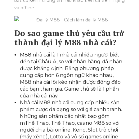
bất cứ kênh thông tin nào khác trên cả trên mạng
và offline.
Do sao game thủ yêu cầu trở
thành đại lý M88 nhà cái?
M88 nhà cái là 1 nhà cái nhiều người biết
đến tại Châu Á, so với nhãn hàng đã nhận
được khẳng định. Bằng phương pháp
cung cấp hơn 6 ngôn ngữ khác nhau,
M88 nhà cái lôi kéo nhận được đông đảo
các bạn tham gia. Game thủ sẽ là 1 phần
của nhà cái này.
Nhà cái M88 nhà cái cung cấp nhiều sản
phẩm cược đa dạng so với giá cạnh tranh.
Những sản phẩm bậc nhất bao gồm
mThể Thao, Thể Thao,
casino M88
so với
người chia bài online, Keno, Slot trò chơi
(máy xèng), Lotto và vô số games online