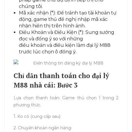
chúng tôi.
Mã xác nhận (*): Để tránh tạo tài khoản tự
động, game thủ đề nghị nhập mã xác
nhận hiển thị trên hình ảnh.
Điều Khoản và Điều Kiện (*): Sung sướng
đọc và đồng ý so với những
điều khoản và điều kiện làm đại lý M88
trước lúc chọn ô đồng ý.
Chỉ dẫn thanh toán cho đại lý
M88 nhà cái: Bước 3
Lựa chọn thanh toán: Game thủ chọn 1 trong 2
phương thức.
1. Ko có (cung cấp sau)
2. Chuyển khoản ngân hàng: