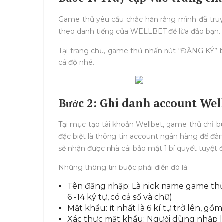
Game thủ yêu cầu chắc hẳn rằng mình đã truy
theo danh tiếng của WELLBET để lừa đảo bạn.
Tại trang chủ, game thủ nhấn nút “ĐĂNG KÝ” b
cá độ nhé.
Bước 2: Ghi danh account Wel
Tại mục tạo tài khoản Wellbet, game thủ chỉ 
đặc biệt là thông tin account ngân hàng để đả
sẽ nhận được nhà cái bảo mật 1 bí quyết tuyệt đ
Những thông tin buộc phải điền đó là:
Tên đăng nhập: Là nick name game thủ 
6 -14 ký tự, có cả số và chữ)
Mật khẩu: ít nhất là 6 kí tự trở lên, gồ
Xác thực mật khẩu: Người dùng nhập lạ