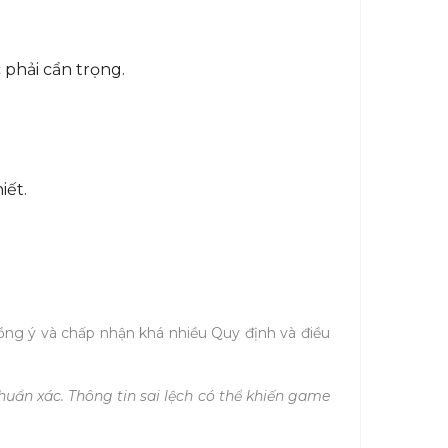
 phải cẩn trọng.
iết.
ồng ý và chấp nhận khá nhiều Quy định và điều
uẩn xác. Thông tin sai lệch có thể khiến game