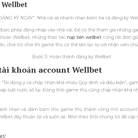
n Wellbet
“ĐĂNG KÝ NGAY”. Nhà cái sẽ nhanh nhẹn kiểm tra và đăng ký Wel
 được phép đăng nhập vào nhà cái. Để có thể tham gia những g
 khoản Wellbet, những thao tác
nạp tiền wellbet
cũng rất đơn gi
iền, chơi trò chơi thì game thủ có thể liên lạc so với nhân viên 
 tài khoản account Wellbet
“Tôi đồng ý và chấp nhận khá nhiều Quy định và điều kiện”, gam
pháp luật nước sở tại. Đồng thời game thủ cũng chấp nhận khá nh
nh nhẹn và đảm bảm cho game thủ thành công mở account cá 
ellbet đầy thuận lợi và suôn sẻ. Nhớ theo thõi chúng tôi để cập
et/