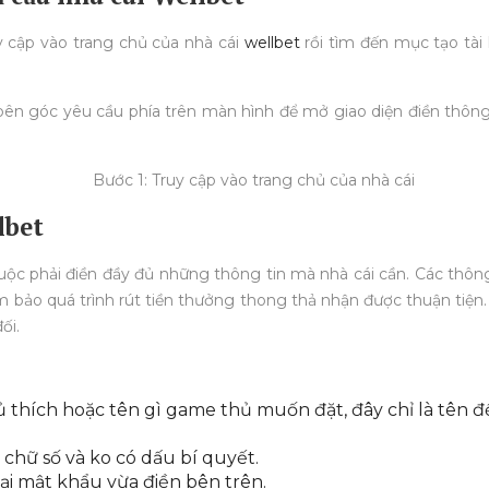
 cập vào trang chủ của nhà cái
wellbet
rồi tìm đến mục tạo tài 
ên góc yêu cầu phía trên màn hình để mở giao diện điền thông 
lbet
buộc phải điền đầy đủ những thông tin mà nhà cái cần. Các thôn
m bảo quá trình rút tiền thưởng thong thả nhận được thuận tiện
ối.
thích hoặc tên gì game thủ muốn đặt, đây chỉ là tên đ
m chữ số và ko có dấu bí quyết.
i mật khẩu vừa điền bên trên.