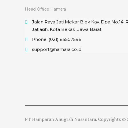
Head Office Hamara
Jalan Raya Jati Mekar Blok Kav. Dpa No.14, 
Jatiasih, Kota Bekasi, Jawa Barat
Phone: (021) 85507596
support@hamara.co.id
PT Hamparan Anugrah Nusantara. Copyrights © 20