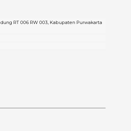
ung RT 006 RW 003, Kabupaten Purwakarta