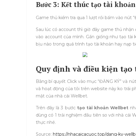
Bước 3: Kết thúc tạo tài khoả
Game thủ kiểm tra qua 1 lượt rồi bấm vào nút 
Sau lúc có account thì giờ đây game thủ nhận
vào account của mình. Gần giống như tạo tài
bịu nào trong quá trình tạo tài khoản hay nạp t
Quy định và điều kiện tạo
Bằng bí quyết Click vào mục “ĐĂNG KÝ” và nút 
và hoạt động của tôi trên website này ko trái 
mật của nhà cái Wellbet.
Trên đây là 3 bước
tạo tài khoản Wellbet
nha
dùng có 1 trải nghiệm đầu tiên so với nhà cái W
thực nhé.
Source:
https://nhacaicacuoc.top/dang-ky-wellb