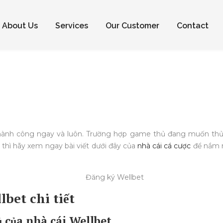
About Us
Services
Our Customer
Contact
nh công ngay và luôn. Trường hợp game thủ đang muốn thử tr
, thì hãy xem ngay bài viết dưới đây của
nhà cái cá cược
để nắm r
lbet chi tiết
ủ của nhà cái Wellbet