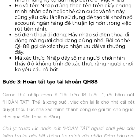
Họ và tên: Nhập đúng theo tên trên giấy chứng
minh nhân dân hoặc thẻ căn cước và tên này
cũng yêu cầu là tên sử dụng để tạo tài khoản số
account ngân hàng để thuận lợi hơn trong việc
rút tiền rảnh.
Số điện thoại di động: Hãy nhập số điện thoại di
động mà người chơi đang dùng nhé. Bởi có thể
QH88 gọi để xác thực nhận ưu đãi và thưởng
đấy.
Mã xác thực: Nhập dãy số mà người chơi nhìn
thấy ở ô không tính để xác thực rằng người chơi
ko yêu cầu rô bốt.
Bước 3: Hoàn tất tạo tài khoản QH88
Game thủ nhấp chọn ô “Tôi trên 18 tuổi…..”, rồi bấm nút
“HOÀN TẤT”. Thế là xong xuôi, việc còn lại là chờ nhà cái xét
duyệt thôi. Lúc nhà xác minh thành công sẽ gửi tin cho người
chơi qua điện thoại di động.
Chú ý: trước lúc nhấn nút “HOÀN TẤT” người chơi yêu cầu
kiểm tra lại hầu hết thông tin mình vừa nhập. Đảm bảo mọi