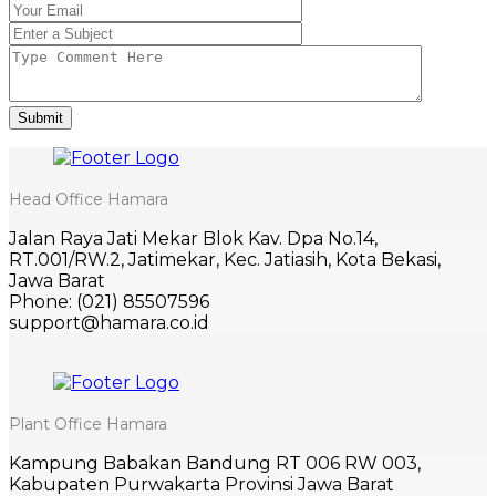
Submit
Head Office Hamara
Jalan Raya Jati Mekar Blok Kav. Dpa No.14,
RT.001/RW.2, Jatimekar, Kec. Jatiasih, Kota Bekasi,
Jawa Barat
Phone: (021) 85507596
support@hamara.co.id
Plant Office Hamara
Kampung Babakan Bandung RT 006 RW 003,
Kabupaten Purwakarta Provinsi Jawa Barat