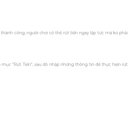
thành công, người chơi có thể rút tiền ngay lập tức mà ko phải
o mục “Rút Tiền”, sau đó nhập những thông tin để thực hiện rút