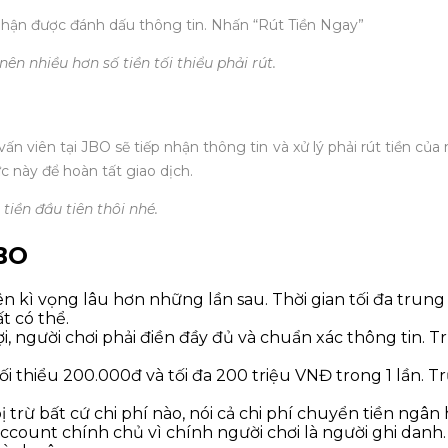
 nhận được đánh dấu thông tin. Nhấn “Rút Tiền Ngay”
nên nhiều hơn số tiền tối thiểu phải rút.
ấn viên tại JBO sẽ tiếp nhận thông tin và xử lý phải rút tiền của 
 này để hoàn tất giao dịch.
tiền đầu tiên thôi nhé.
JBO
ên kì vọng lâu hơn những lần sau. Thời gian tối đa trun
t có thể.
, người chơi phải điền đầy đủ và chuẩn xác thông tin. T
ối thiểu 200.000đ và tối đa 200 triệu VNĐ trong 1 lần.
ị trừ bất cứ chi phí nào, nói cả chi phí chuyển tiền ngân
ccount chính chủ vì chính người chơi là người ghi danh. 