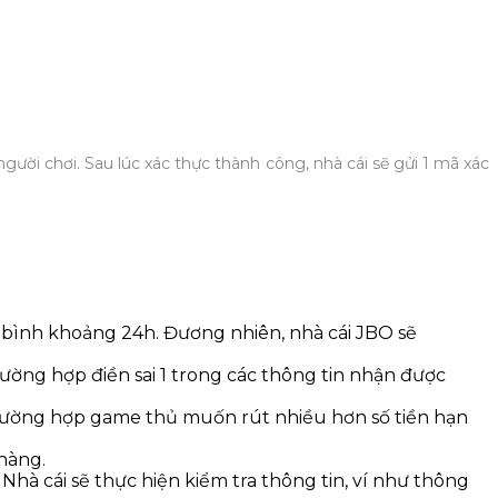
người chơi. Sau lúc xác thực thành công, nhà cái sẽ gửi 1 mã xác
g bình khoảng 24h. Đương nhiên, nhà cái JBO sẽ
rường hợp điền sai 1 trong các thông tin nhận được
 Trường hợp game thủ muốn rút nhiều hơn số tiền hạn
 hàng.
Nhà cái sẽ thực hiện kiểm tra thông tin, ví như thông