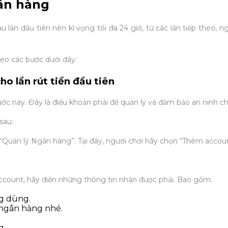
ân hàng
au lần đầu tiên nên kì vọng tối đa 24 giờ, từ các lần tiếp theo, 
heo các bước dưới đây:
o lần rút tiền đầu tiên
bước này. Đây là điều khoản phải để quản lý và đảm bảo an ninh ch
sau:
“Quản lý Ngân hàng”. Tại đây, người chơi hãy chọn “Thêm accoun
account, hãy điền những thông tin nhận được phải. Bao gồm:
g dùng.
ngân hàng nhé.
g.