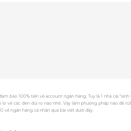
ảm bảo 100% tiền về account ngân hàng. Tuy là 1 nhà cái “sinh 
ên lo về các đen đủi ro nào nhé. Vậy làm phương pháp nào để r
BO về ngân hàng cá nhân qua bài viết dưới đây.