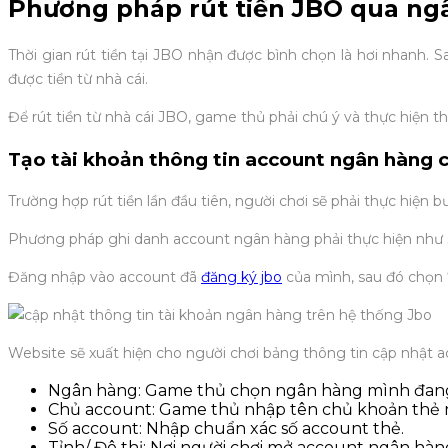
Phương pháp rút tiền JBO qua ng
Thời gian rút tiền tại JBO nhận được bình chọn là hơi nhanh. S
được tiền từ nhà cái.
Để rút tiền từ nhà cái JBO, game thủ phải chú ý và thực hiện t
Tạo tài khoản thông tin account ngân hàng ch
Trường hợp rút tiền lần đầu tiên, người chơi sẽ phải thực hiện 
Phương pháp ghi danh account ngân hàng phải thực hiện như 
Đăng nhập vào account đã
đăng ký jbo
của mình, sau đó chọn 
Website sẽ xuất hiện cho người chơi bảng thông tin cập nhật 
Ngân hàng: Game thủ chọn ngân hàng mình đan
Chủ account: Game thủ nhập tên chủ khoản thẻ 
Số account: Nhập chuẩn xác số account thẻ.
Tỉnh/ Đô thị: Nơi người chơi mở account ngân hàn