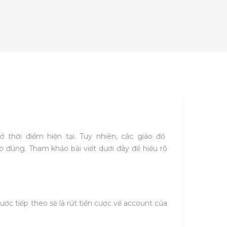
thời điểm hiện tại. Tuy nhiên, các giáo đồ
o đúng. Tham khảo bài viết dưới đây để hiểu rõ
c tiếp theo sẽ là rút tiền cược về account của