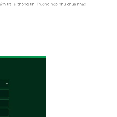
m tra lại thông tin. Trường hợp như chưa nhập
.