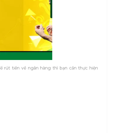
 rút tiền về ngân hàng thì bạn cần thực hiện