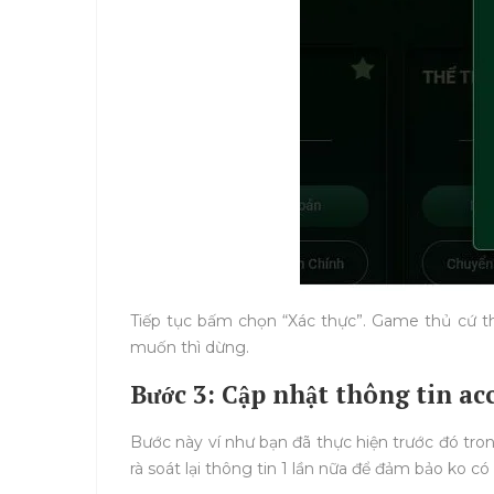
Tiếp tục bấm chọn “Xác thực”. Game thủ cứ t
muốn thì dừng.
Bước 3: Cập nhật thông tin a
Bước này ví như bạn đã thực hiện trước đó tro
rà soát lại thông tin 1 lần nữa để đảm bảo ko c