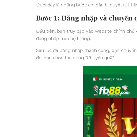
Dưới đây là những bước chỉ dẫn bí quyết rút tiề
Bước 1: Đăng nhập và chuyển q
Đầu tiên, bạn truy cập vào website chính chủ
đăng nhập trên hệ thống.
Sau lúc đã đăng nhập thành công, bạn chuyển
đó, bạn chọn tác dụng “Chuyển quỹ”.