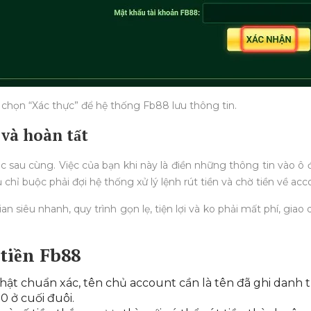
chọn “Xác thực” để hệ thống Fb88 lưu thông tin.
 và hoàn tất
 sau cùng. Việc của bạn khi này là điền những thông tin vào ô
chỉ buộc phải đợi hệ thống xử lý lệnh rút tiền và chờ tiền về acc
n siêu nhanh, quy trình gọn lẹ, tiện lợi và ko phải mất phí, giao 
 tiền Fb88
hật chuẩn xác, tên chủ account cần là tên đã ghi danh t
0 ở cuối đuôi.