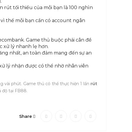
.
 rút tối thiểu của mỗi bạn là 100 nghìn
 vì thế mỗi bạn cần có account ngân
 Tecombank. Game thủ buộc phải cân đề
 xử lý nhanh lẹ hơn.
hăng nhất, an toàn đảm mang đến sự an
xử lý nhận được có thể nhờ nhân viên
ng vài phút. Game thủ có thể thực hiện 1 lần
rút
á độ tại FB88.
Share