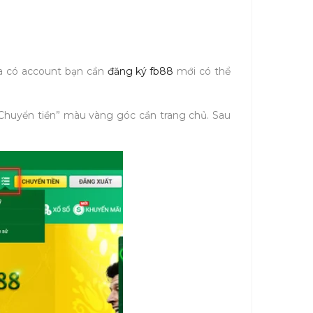
a có account bạn cần
đăng ký fb88
mới có thể
Chuyển tiền” màu vàng góc cần trang chủ. Sau