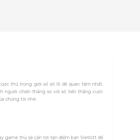
ợc thủ trong giới xổ số lô đề quan tâm nhất.
nh người chiến thắng so với số tiền thắng cược
ủa chúng tôi nhé.
này game thủ sẽ cần tới tận điểm bán Vietlott để