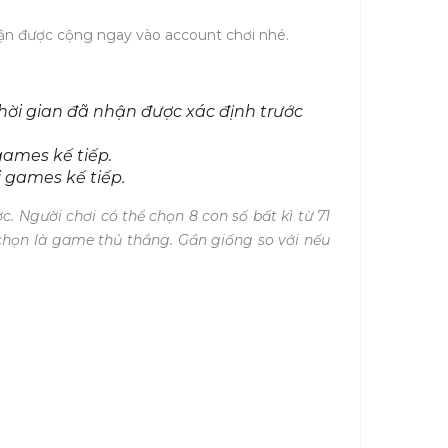
hận được cộng ngay vào account chơi nhé.
hời gian đã nhận được xác định trước
games kế tiếp.
i games kế tiếp.
c. Người chơi có thể chọn 8 con số bất kì từ 71
ừa chọn là game thủ thắng. Gần giống so với nếu