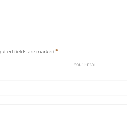
*
quired fields are marked