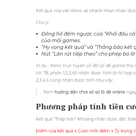
Kết quả của ván Keno sẽ nhanh nhẹn nhận được
Chú ý:
Đồng hồ đếm ngược của “Khởi đầu cá đ
của mỗi games.
“Hy vọng kết quả” và “Thông báo kết q
Nút “Lần rút tiếp theo” cho phép bỏ lỡ
Ví dụ : Keno trực tuyến có 80 số để game thủ l
tới 78, phần 1,2,3,45 nhận được tính là tổ hợp
2,3,4,5 cũng nhận được tính như vậy.
Xem
hướng dẫn chơi xổ số lô đề online
nga
Phương pháp tính tiền cư
Kết quả “Thấp hơn” khoảng nhận được đặt: Đi
Điểm của kết quả x Cược mỗi điểm x Tỷ trọng 