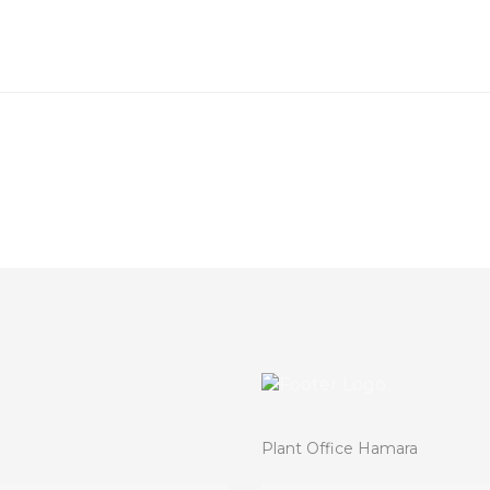
Plant Office Hamara