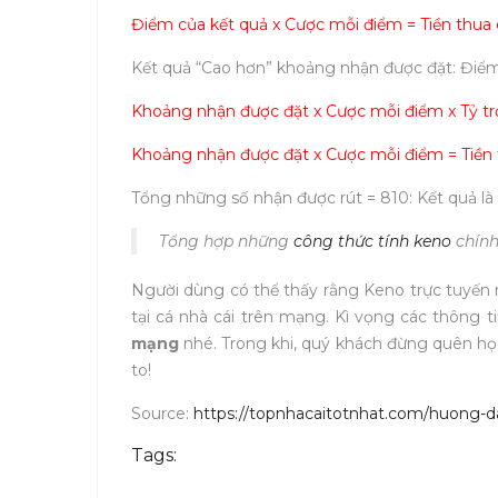
Điểm của kết quả x Cược mỗi điểm = Tiền thua
Kết quả “Cao hơn” khoảng nhận được đặt: Điể
Khoảng nhận được đặt x Cược mỗi điểm x Tỷ tr
Khoảng nhận được đặt x Cược mỗi điểm = Tiền
Tổng những số nhận được rút = 810: Kết quả là “
Tổng hợp những
công thức tính keno
chính
Người dùng có thể thấy rằng Keno trực tuyến 
tại cá nhà cái trên mạng. Kì vọng các thông 
mạng
nhé. Trong khi, quý khách đừng quên h
to!
Source:
https://topnhacaitotnhat.com/huong-d
Tags: