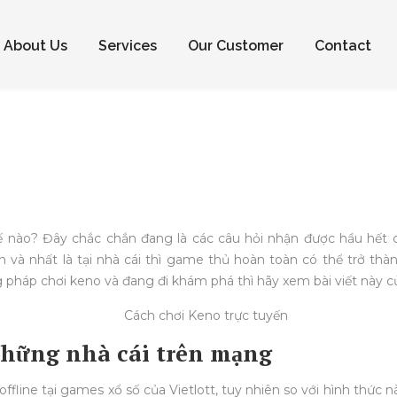
About Us
Services
Our Customer
Contact
 nào? Đây chắc chắn đang là các câu hỏi nhận được hầu hết cư
 và nhất là tại nhà cái thì game thủ hoàn toàn có thể trở thà
pháp chơi keno và đang đi khám phá thì hãy xem bài viết này c
 những nhà cái trên mạng
fline tại games xổ số của Vietlott, tuy nhiên so với hình thức 