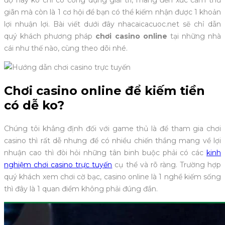
độ này ko chỉ có công dụng giải trí, mang đến xúc cảm thư
giãn mà còn là 1 cơ hội để bạn có thể kiếm nhận được 1 khoản
lợi nhuận lợi. Bài viết dưới đây nhacaicacuoc.net sẽ chỉ dẫn
quý khách phương pháp
chơi casino online
tại những nhà
cái như thế nào, cùng theo dõi nhé.
Chơi casino online để kiếm tiền
có dễ ko?
Chúng tôi khẳng định đối với game thủ là để tham gia chơi
casino thì rất dễ nhưng để có nhiều chiến thắng mang về lợi
nhuận cao thì đòi hỏi những tân binh buộc phải có các
kinh
nghiệm chơi casino trực tuyến
cụ thể và rõ ràng. Trường hợp
quý khách xem chơi cờ bạc, casino online là 1 nghề kiếm sống
thì đây là 1 quan điểm không phải đúng đắn.