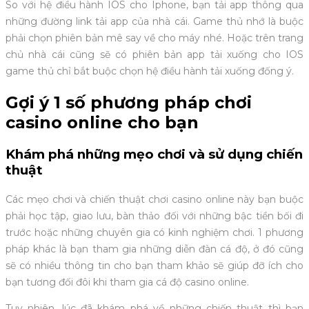
So với hệ điều hành IOS cho Iphone, bạn tải app thông qua
những đường link tải app của nhà cái. Game thủ nhớ là buộc
phải chọn phiên bản mê say về cho máy nhé. Hoặc trên trang
chủ nhà cái cũng sẽ có phiên bản app tải xuống cho IOS
game thủ chỉ bắt buộc chọn hệ điều hành tải xuống đống ý.
Gợi ý 1 số phương pháp chơi
casino online cho bạn
Khám phá những mẹo chơi và sử dụng chiến
thuật
Các mẹo chơi và chiến thuật chơi casino online này bạn buộc
phải học tập, giao lưu, bàn thảo đối với những bậc tiền bối đi
trước hoặc những chuyên gia có kinh nghiệm chơi. 1 phương
pháp khác là bạn tham gia những diễn đàn cá độ, ở đó cũng
sẽ có nhiều thông tin cho bạn tham khảo sẽ giúp đỡ ích cho
bạn tương đối đôi khi tham gia cá độ casino online.
Tuy nhiên, lúc đã khám phá về những chiến thuật thì bạn