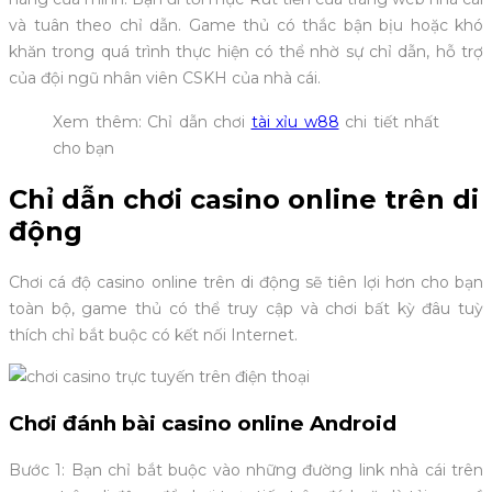
và tuân theo chỉ dẫn. Game thủ có thắc bận bịu hoặc khó
khăn trong quá trình thực hiện có thể nhờ sự chỉ dẫn, hỗ trợ
của đội ngũ nhân viên CSKH của nhà cái.
Xem thêm: Chỉ dẫn chơi
tài xỉu w88
chi tiết nhất
cho bạn
Chỉ dẫn chơi casino online trên di
động
Chơi cá độ casino online trên di động sẽ tiên lợi hơn cho bạn
toàn bộ, game thủ có thể truy cập và chơi bất kỳ đâu tuỳ
thích chỉ bắt buộc có kết nối Internet.
Chơi đánh bài casino online Android
Bước 1: Bạn chỉ bắt buộc vào những đường link nhà cái trên