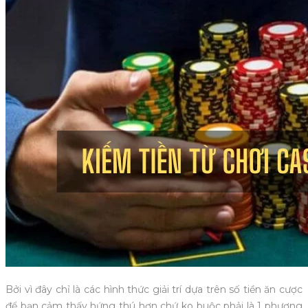
Bởi vì đây chỉ là các hình thức giải trí dựa trên số tiền ăn cược
để bạn cảm thấy hứng thú hơn chứ ko buộc phải là 1 phương