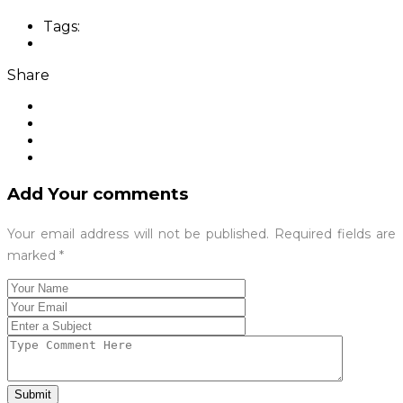
Tags:
Share
Add Your comments
Your email address will not be published. Required fields are
marked
*
Submit