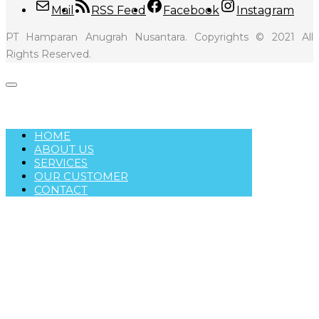
Mail
RSS Feed
Facebook
Instagram
PT Hamparan Anugrah Nusantara. Copyrights © 2021 All
Rights Reserved.
MENU
HOME
ABOUT US
SERVICES
OUR CUSTOMER
CONTACT