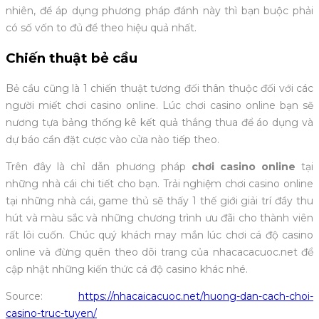
nhiên, để áp dụng phương pháp đánh này thì bạn buộc phải
có số vốn to đủ để theo hiệu quả nhất.
Chiến thuật bẻ cầu
Bẻ cầu cũng là 1 chiến thuật tương đối thân thuộc đối với các
người miết chơi casino online. Lúc chơi casino online bạn sẽ
nương tựa bảng thống kê kết quả thắng thua để áo dụng và
dự báo cần đặt cược vào cửa nào tiếp theo.
Trên đây là chỉ dẫn phương pháp
chơi casino online
tại
những nhà cái chi tiết cho bạn. Trải nghiệm chơi casino online
tại những nhà cái, game thủ sẽ thấy 1 thế giới giải trí đầy thu
hút và màu sắc và những chương trình ưu đãi cho thành viên
rất lôi cuốn. Chúc quý khách may mắn lúc chơi cá độ casino
online và đừng quên theo dõi trang của nhacacacuoc.net để
cập nhật những kiến thức cá độ casino khác nhé.
Source:
https://nhacaicacuoc.net/huong-dan-cach-choi-
casino-truc-tuyen/