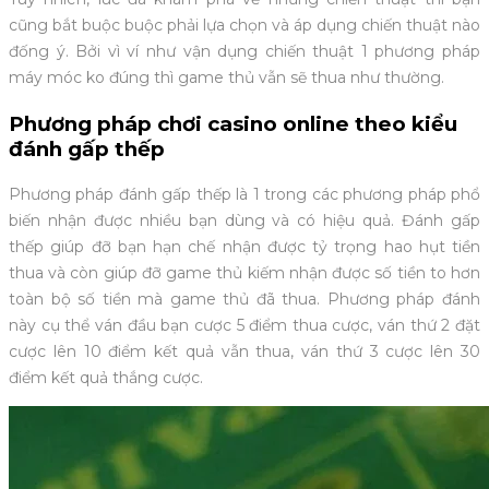
cũng bắt buộc buộc phải lựa chọn và áp dụng chiến thuật nào
đống ý. Bởi vì ví như vận dụng chiến thuật 1 phương pháp
máy móc ko đúng thì game thủ vẫn sẽ thua như thường.
Phương pháp chơi casino online theo kiểu
đánh gấp thếp
Phương pháp đánh gấp thếp là 1 trong các phương pháp phổ
biến nhận được nhiều bạn dùng và có hiệu quả. Đánh gấp
thếp giúp đỡ bạn hạn chế nhận được tỷ trọng hao hụt tiền
thua và còn giúp đỡ game thủ kiếm nhận được số tiền to hơn
toàn bộ số tiền mà game thủ đã thua. Phương pháp đánh
này cụ thể ván đầu bạn cược 5 điểm thua cược, ván thứ 2 đặt
cược lên 10 điểm kết quả vẫn thua, ván thứ 3 cược lên 30
điểm kết quả thắng cược.