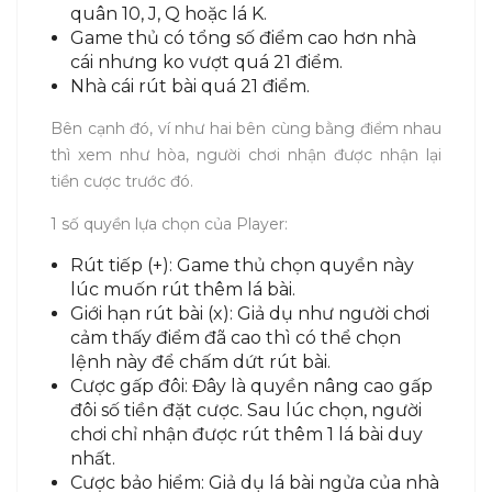
quân 10, J, Q hoặc lá K.
Game thủ có tổng số điểm cao hơn nhà
cái nhưng ko vượt quá 21 điểm.
Nhà cái rút bài quá 21 điểm.
Bên cạnh đó, ví như hai bên cùng bằng điểm nhau
thì xem như hòa, người chơi nhận được nhận lại
tiền cược trước đó.
1 số quyền lựa chọn của Player:
Rút tiếp (+): Game thủ chọn quyền này
lúc muốn rút thêm lá bài.
Giới hạn rút bài (x): Giả dụ như người chơi
cảm thấy điểm đã cao thì có thể chọn
lệnh này để chấm dứt rút bài.
Cược gấp đôi: Đây là quyền nâng cao gấp
đôi số tiền đặt cược. Sau lúc chọn, người
chơi chỉ nhận được rút thêm 1 lá bài duy
nhất.
Cược bảo hiểm: Giả dụ lá bài ngửa của nhà