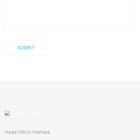
SUBMIT
Head Office Hamara