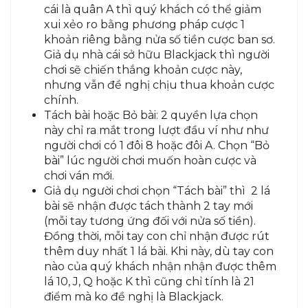
cái là quân A thì quý khách có thể giảm
xui xẻo ro bằng phương pháp cược 1
khoản riêng bằng nửa số tiền cược ban sơ.
Giả dụ nhà cái sở hữu Blackjack thì người
chơi sẽ chiến thắng khoản cược này,
nhưng vẫn đề nghị chịu thua khoản cược
chính.
Tách bài hoặc Bỏ bài: 2 quyền lựa chọn
này chỉ ra mắt trong lượt đầu ví như như
người chơi có 1 đôi 8 hoặc đôi A. Chọn “Bỏ
bài” lúc người chơi muốn hoàn cược và
chơi ván mới.
Giả dụ người chơi chọn “Tách bài” thì 2 lá
bài sẽ nhận được tách thành 2 tay mới
(mỗi tay tương ứng đối với nửa số tiền).
Đồng thời, mỗi tay con chỉ nhận được rút
thêm duy nhất 1 lá bài. Khi này, dù tay con
nào của quý khách nhận nhận được thêm
lá 10, J, Q hoặc K thì cũng chỉ tính là 21
điểm mà ko đề nghị là Blackjack.