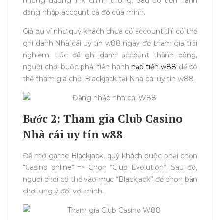
những đường link chính thống. Sau đó tiến hành
đăng nhập account cá độ của mình.
Giả dụ ví như quý khách chưa có account thì có thể
ghi danh Nhà cái uy tín w88 ngay để tham gia trải
nghiệm. Lúc đã ghi danh account thành công,
người chơi buộc phải tiến hành
nạp tiền w88
để có
thể tham gia chơi Blackjack tại Nhà cái uy tín w88.
Bước 2: Tham gia Club Casino
Nhà cái uy tín w88
Để mở game Blackjack, quý khách buộc phải chọn
“Casino online“ => Chọn “Club Evolution”. Sau đó,
người chơi có thể vào mục “Blackjack” để chọn bàn
chơi ưng ý đối với mình.