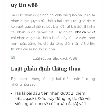
uy tín w88
Sau lúc nhận được nhà cái chia hai quân bài, bạn sẽ
nhận được quyền rút thêm bài, miễn tổng số điểm
ko vượt quá 21 điểm. Lúc bạn đã rút bài dứt thì nhà
cái nhận được quyền rút. Tuy nhiên,
nhà cái w88
chỉ nhận được rút thêm lá bài này lúc số điểm nhỏ
hơn hoặc bằng 16. Giả dụ tổng điểm từ 17 trở lên
thì nhà cái sẽ ngưng rút bài.
Luật phân định thắng thua
Bạn chiến thắng lúc bộ bài thỏa mãn 1 trong
những nếu sau:
Hai lá bài đầu tiên nhận được 21 điểm
(Blackjack). Điều này đồng nghĩa đối với
việc người chơi sẽ có 1 quân Át (A) và 1