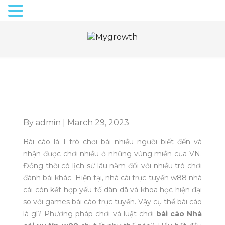
MENU
By admin | March 29, 2023
Bài cào là 1 trò chơi bài nhiều người biết đến và
nhận được chơi nhiều ở những vùng miền của VN.
Đồng thời có lịch sử lâu năm đối với nhiều trò chơi
đánh bài khác. Hiện tại, nhà cái trực tuyến w88 nhà
cái còn kết hợp yếu tố dân dã và khoa học hiện đại
so với games bài cào trực tuyến. Vậy cụ thể bài cào
là gì? Phương pháp chơi và luật chơi
bài cào Nhà