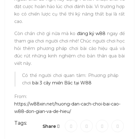
đặt cược hoàn hảo lúc chơi đánh bài. Vì trường hợp
ko có chiến lược cụ thể thì kỹ năng thất bại là rất
cao.
Còn chần chờ gì nữa mà ko
đăng ký w88
ngay để
tham gia chơi người chơi nhé! Chúc người chơi học
hỏi thêm phương pháp chơi bài cào hiệu quả và
đúc rút những kinh nghiệm cho bản thân qua bài
viết này.
Có thể người chơi quan tâm: Phương pháp
chơi
bài 3 cây miền Bắc tại W88
From:
https://w88xin.net/huong-dan-cach-choi-bai-cao-
w88-don-gian-va-de-hieu/
Tags:
Share