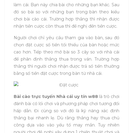
làm cái. Bạn này chia bài cho những bạn khác. Sau
đó so bài so với những bạn trong bàn theo kiểu
chơi bài cào cái. Trường hợp thắng thì nhận được
nhận tiền cược còn thua thì đề nghị đền tiền cược.
Người chơi chỉ yêu cầu tham gia vào bàn, sau đó
chọn đặt cược số tiền tối thiểu của bàn hoặc mức
cao hơn. Tiếp theo mở bài so 3 cây so với nhà cái
để phân định thắng thua trong ván. Trường hợp
thắng thì người chơi nhận được trả số tiền thưởng
bằng số tiền đặt cược trong bàn từ nhà cái.
Bài cào trực tuyến Nhà cái uy tín w88
là trò chơi
đánh bài có lối chơi và phương pháp chơi tương đối
hấp dẫn. Đi cùng so với đó là kỹ năng xác định
thắng bại nhanh lẹ. Dù rằng thắng hay thua chủ
công dựa vào vào yếu tố may mắn. Tuy nhiên
người chơi đề nghị xây dựng 1 chiến thuật chơi và