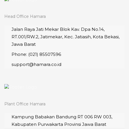
Head Office Hamara
Jalan Raya Jati Mekar Blok Kav. Dpa No.14,
RT.001/RW.2, Jatimekar, Kec. Jatiasih, Kota Bekasi,
Jawa Barat
Phone: (021) 85507596
support@hamara.co.id
Plant Office Hamara
Kampung Babakan Bandung RT 006 RW 003,
Kabupaten Purwakarta Provinsi Jawa Barat