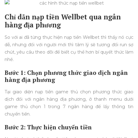
Chỉ dẫn nạp tiền Wellbet qua ngân
hàng địa phương
So với ai đã từng thực hiện nạp tiền Wellbet thì thấy nó cực
dễ, nhưng đối với người mới thì tâm lý sẽ tương đối run sợ
chút, yêu cầu theo dõi để biết cụ thể hơn bí quyết thức làm
nhé.
Bước 1: Chọn phương thức giao dịch ngân
hàng địa phương
Tại giao diện nạp tiền game thủ chọn phương thức giao
dịch đối với ngân hàng địa phương, ở thanh menu dưới
game thủ chọn 1 trong 7 ngân hàng để lấy thông tin
chuyển tiền.
Bước 2: Thực hiện chuyển tiền