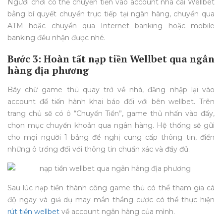
Người chơi có thể chuyển tiền vào account nhà cái Wellbet
bằng bí quyết chuyển trực tiếp tại ngân hàng, chuyển qua
ATM hoặc chuyển qua Internet banking hoặc mobile
banking đều nhận được nhé.
Bước 3: Hoàn tất nạp tiền Wellbet qua ngân
hàng địa phương
Bây chừ game thủ quay trở về nhà, đăng nhập lại vào
account để tiến hành khai báo đối với bên wellbet. Trên
trang chủ sẽ có ô “Chuyển Tiền”, game thủ nhấn vào đấy,
chọn mục chuyển khoản qua ngân hàng. Hệ thống sẽ gửi
cho mọi người 1 bảng đề nghị cung cấp thông tin, điền
những ô trống đối với thông tin chuẩn xác và đầy đủ.
Sau lúc nạp tiền thành công game thủ có thể tham gia cá
độ ngay và giả dụ may mắn thắng cược có thể thực hiện
rút tiền wellbet
về account ngân hàng của mình.