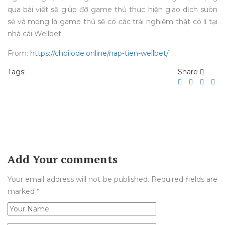
qua bài viết sẽ giúp đỡ game thủ thực hiện giao dịch suôn
sẻ và mong là game thủ sẽ có các trải nghiệm thật có lí tại
nhà cái Wellbet.
From:
https://choilode.online/nap-tien-wellbet/
Tags:
Share
Add Your comments
Your email address will not be published. Required fields are
marked
*