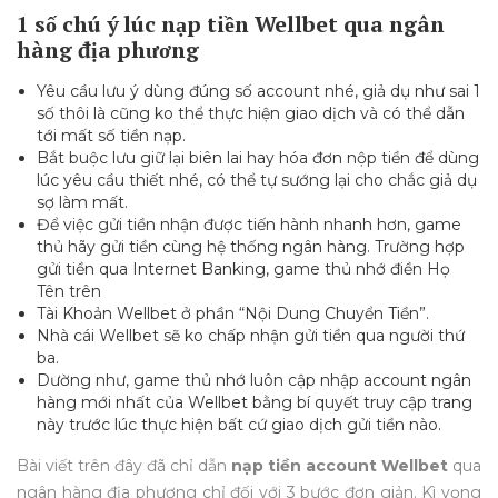
1 số chú ý lúc nạp tiền Wellbet qua ngân
hàng địa phương
Yêu cầu lưu ý dùng đúng số account nhé, giả dụ như sai 1
số thôi là cũng ko thể thực hiện giao dịch và có thể dẫn
tới mất số tiền nạp.
Bắt buộc lưu giữ lại biên lai hay hóa đơn nộp tiền để dùng
lúc yêu cầu thiết nhé, có thể tự sướng lại cho chắc giả dụ
sợ làm mất.
Để việc gửi tiền nhận được tiến hành nhanh hơn, game
thủ hãy gửi tiền cùng hệ thống ngân hàng. Trường hợp
gửi tiền qua Internet Banking, game thủ nhớ điền Họ
Tên trên
Tài Khoản Wellbet ở phần “Nội Dung Chuyển Tiền”.
Nhà cái Wellbet sẽ ko chấp nhận gửi tiền qua người thứ
ba.
Dường như, game thủ nhớ luôn cập nhập account ngân
hàng mới nhất của Wellbet bằng bí quyết truy cập trang
này trước lúc thực hiện bất cứ giao dịch gửi tiền nào.
Bài viết trên đây đã chỉ dẫn
nạp tiền account Wellbet
qua
ngân hàng địa phương chỉ đối với 3 bước đơn giản. Kì vọng