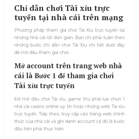
Chỉ dẫn chơi Tài xỉu trực
tuyến tại nhà cái trên mạng
Phương pháp tham gia chơi Tài Xỉu trực tuyến tại
những nhà cái rất đơn giản. Bạn chỉ phải tuân theo
những bước chỉ dẫn chơi Tài Xỉu chi tiết dưới đây
để mở đầu tham gia chơi.
Mở account trên trang web nhà
cái là Bước 1 để tham gia chơi
Tài xỉu trực tuyến
Để mở đầu chơi Tài xỉu, game thủ phải lựa chọn 1
nhà cái casino online uy tín hoặc những web Tài xỉu
trực tuyến. Tiếp theo, truy cập vào trang web chính
thức của nhà cái và ghi danh account cá độ là bước
đầu tiên phải thực hiện.