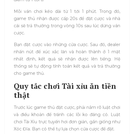
Mỗi ván chơi kéo dài từ 1 tới 1 phút. Trong đó,
game thủ nhận được cấp 20s để đặt cược và nhà
cái sẽ trả thưởng trong vòng 10s sau lúc dừng ván
cược.
Bạn đặt cược vào những cửa cược. Sau đó, dealer
nhấn nút để xúc xắc lăn và hoàn thành ở 1 mặt
nhất định, kết quả sẽ nhận được lên tiếng. Hệ
thống sẽ tự động tính toán kết quả và trả thưởng
cho game thủ.
Quy tắc chơi Tài xỉu ăn tiền
thật
Trước lúc game thủ đặt cược, phải nắm rõ luật chơi
và điều khoản để tránh các lỗi ko đáng có. Luật
chơi Tài Xỉu trực tuyến hơi đơn giản, gần giống như
Xóc Đĩa. Bạn có thể tự lựa chọn cửa cược để đặt.