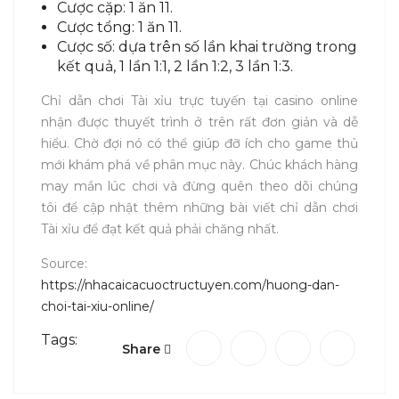
Cược cặp: 1 ăn 11.
Cược tổng: 1 ăn 11.
Cược số: dựa trên số lần khai trường trong
kết quả, 1 lần 1:1, 2 lần 1:2, 3 lần 1:3.
Chỉ dẫn chơi Tài xỉu trực tuyến tại casino online
nhận được thuyết trình ở trên rất đơn giản và dễ
hiểu. Chờ đợi nó có thể giúp đỡ ích cho game thủ
mới khám phá về phân mục này. Chúc khách hàng
may mắn lúc chơi và đừng quên theo dõi chúng
tôi để cập nhật thêm những bài viết chỉ dẫn chơi
Tài xỉu để đạt kết quả phải chăng nhất.
Source:
https://nhacaicacuoctructuyen.com/huong-dan-
choi-tai-xiu-online/
Tags:
Share