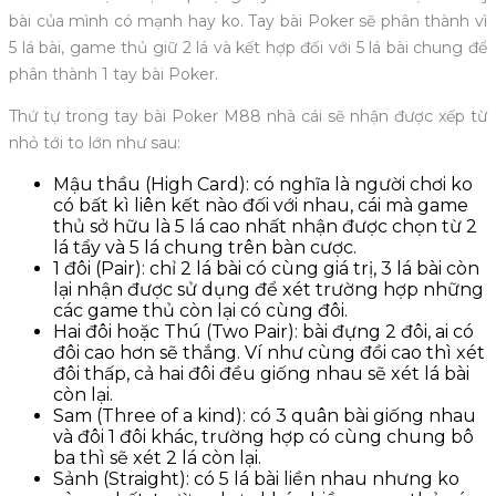
bài của mình có mạnh hay ko. Tay bài Poker sẽ phân thành vì
5 lá bài, game thủ giữ 2 lá và kết hợp đối với 5 lá bài chung để
phân thành 1 tay bài Poker.
Thứ tự trong tay bài Poker M88 nhà cái sẽ nhận được xếp từ
nhỏ tới to lớn như sau:
Mậu thầu (High Card): có nghĩa là người chơi ko
có bất kì liên kết nào đối với nhau, cái mà game
thủ sở hữu là 5 lá cao nhất nhận được chọn từ 2
lá tẩy và 5 lá chung trên bàn cược.
1 đôi (Pair): chỉ 2 lá bài có cùng giá trị, 3 lá bài còn
lại nhận được sử dụng để xét trường hợp những
các game thủ còn lại có cùng đôi.
Hai đôi hoặc Thú (Two Pair): bài đựng 2 đôi, ai có
đôi cao hơn sẽ thắng. Ví như cùng đồi cao thì xét
đôi thấp, cả hai đôi đều giống nhau sẽ xét lá bài
còn lại.
Sam (Three of a kind): có 3 quân bài giống nhau
và đôi 1 đôi khác, trường hợp có cùng chung bô
ba thì sẽ xét 2 lá còn lại.
Sảnh (Straight): có 5 lá bài liền nhau nhưng ko