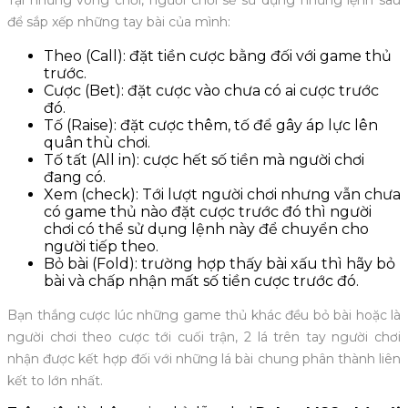
Tại những vòng chơi, người chơi sẽ sử dụng những lệnh sau
để sắp xếp những tay bài của mình:
Theo (Call): đặt tiền cược bằng đối với game thủ
trước.
Cược (Bet): đặt cược vào chưa có ai cược trước
đó.
Tố (Raise): đặt cược thêm, tố để gây áp lực lên
quân thù chơi.
Tố tất (All in): cược hết số tiền mà người chơi
đang có.
Xem (check): Tới lượt người chơi nhưng vẫn chưa
có game thủ nào đặt cược trước đó thì người
chơi có thể sử dụng lệnh này để chuyển cho
người tiếp theo.
Bỏ bài (Fold): trường hợp thấy bài xấu thì hãy bỏ
bài và chấp nhận mất số tiền cược trước đó.
Bạn thắng cược lúc những game thủ khác đều bỏ bài hoặc là
người chơi theo cược tới cuối trận, 2 lá trên tay người chơi
nhận được kết hợp đối với những lá bài chung phân thành liên
kết to lớn nhất.