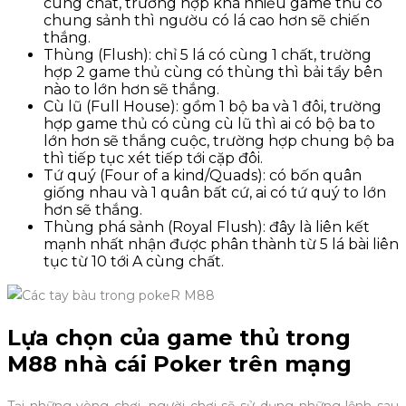
cùng chất, trường hợp khá nhiều game thủ có
chung sảnh thì ngườu có lá cao hơn sẽ chiến
thắng.
Thùng (Flush): chỉ 5 lá có cùng 1 chất, trường
hợp 2 game thủ cùng có thùng thì bải tẩy bên
nào to lớn hơn sẽ thắng.
Cù lũ (Full House): gồm 1 bộ ba và 1 đôi, trường
hợp game thủ có cùng cù lũ thì ai có bộ ba to
lớn hơn sẽ thắng cuộc, trường hợp chung bộ ba
thì tiếp tục xét tiếp tới cặp đôi.
Tứ quý (Four of a kind/Quads): có bốn quân
giống nhau và 1 quân bất cứ, ai có tứ quý to lớn
hơn sẽ thắng.
Thùng phá sảnh (Royal Flush): đây là liên kết
mạnh nhất nhận được phân thành từ 5 lá bài liên
tục từ 10 tới A cùng chất.
Lựa chọn của game thủ trong
M88 nhà cái Poker trên mạng