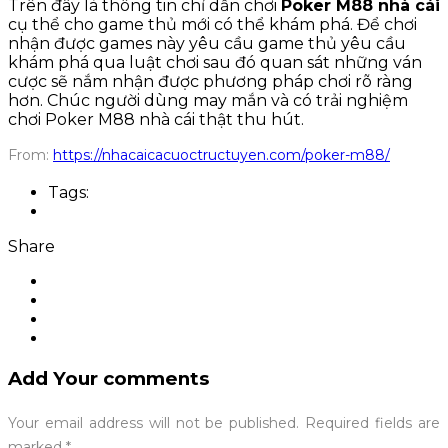
Trên đây là thông tin chỉ dẫn chơi
Poker M88 nhà cái
cụ thể cho game thủ mới có thể khám phá. Để chơi
nhận được games này yêu cầu game thủ yêu cầu
khám phá qua luật chơi sau đó quan sát những ván
cược sẽ nắm nhận được phương pháp chơi rõ ràng
hơn. Chúc người dùng may mắn và có trải nghiệm
chơi Poker M88 nhà cái thật thu hút.
From:
https://nhacaicacuoctructuyen.com/poker-m88/
Tags:
Share
Add Your comments
Your email address will not be published. Required fields are
marked
*