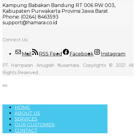
Kampung Babakan Bandung RT 006 RW 003,
Kabupaten Purwakarta Provinsi Jawa Barat
Phone: (0264) 8463593
support@hamara.co.id
Connect Us:
Mail
RSS Feed
Facebook
Instagram
PT Hamparan Anugrah Nusantara. Copyrights © 2021 All
Rights Reserved.
MENU
HOME
ABOUT US
SERVICES
OUR CUSTOMER
CONTACT