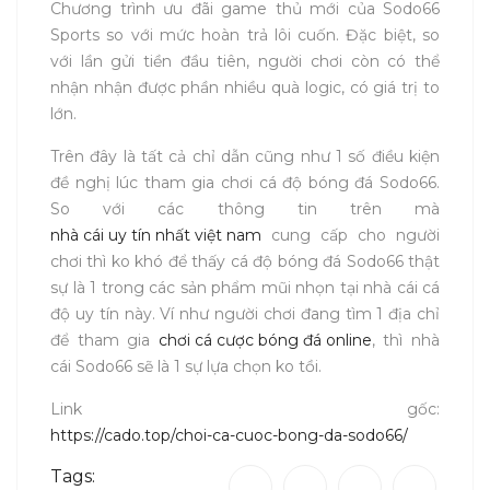
Chương trình ưu đãi game thủ mới của Sodo66
Sports so với mức hoàn trả lôi cuốn. Đặc biệt, so
với lần gửi tiền đầu tiên, người chơi còn có thể
nhận nhận được phần nhiều quà logic, có giá trị to
lớn.
Trên đây là tất cả chỉ dẫn cũng như 1 số điều kiện
đề nghị lúc tham gia chơi cá độ bóng đá Sodo66.
So với các thông tin trên mà
nhà cái uy tín nhất việt nam
cung cấp cho người
chơi thì ko khó để thấy cá độ bóng đá Sodo66 thật
sự là 1 trong các sản phẩm mũi nhọn tại nhà cái cá
độ uy tín này. Ví như người chơi đang tìm 1 địa chỉ
để tham gia
chơi cá cược bóng đá online
, thì nhà
cái Sodo66 sẽ là 1 sự lựa chọn ko tồi.
Link gốc:
https://cado.top/choi-ca-cuoc-bong-da-sodo66/
Tags: