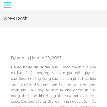
MENU
By admin | March 28, 2023
Cá độ bóng đá Sodo66
là 1 điểm mạnh của nhà
cái lúc có tỷ trọng người tham gia mỗi ngày rất
cao. Sodo66 cũng cung cấp dịch vụ phát trực tiếp
các trận đấu thể thao ngay tại nhà loại hoàn toàn
miễn phí. Điều này sẽ đem lại cho game thủ số
đông thuận lợi khi mang thể vừa xem vừa đặt
cược. Các kèo đấu tại đây luôn nhận được cập nhật