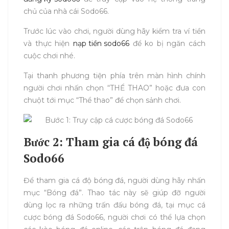
chủ của nhà cái Sodo66.
Trước lúc vào chơi, người dùng hãy kiểm tra ví tiền
và thực hiện
nạp tiền sodo66
để ko bị ngăn cách
cuộc chơi nhé.
Tại thanh phương tiện phía trên màn hình chính
người chơi nhấn chọn “THỂ THAO” hoặc đưa con
chuột tới mục “Thể thao” để chọn sảnh chơi.
Bước 2: Tham gia cá độ bóng đá
Sodo66
Để tham gia cá độ bóng đá, người dùng hãy nhấn
mục “Bóng đá”. Thao tác này sẽ giúp đỡ người
dùng lọc ra những trấn đấu bóng đá, tại mục cá
cược bóng đá Sodo66, người chơi có thể lựa chọn