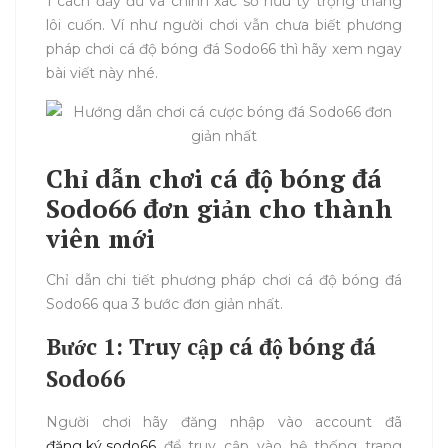
1 cách đầy đủ và chính xác sở hữu tỷ trọng thắng
lôi cuốn. Ví như người chơi vẫn chưa biết phương
pháp chơi cá độ bóng đá Sodo66 thì hãy xem ngay
bài viết này nhé.
Chỉ dẫn chơi cá độ bóng đá
Sodo66 đơn giản cho thành
viên mới
Chỉ dẫn chi tiết phương pháp chơi cá độ bóng đá
Sodo66 qua 3 bước đơn giản nhất.
Bước 1: Truy cập cá độ bóng đá
Sodo66
Người chơi hãy đăng nhập vào account đã
đăng ký sodo66
để truy cập vào hệ thống trang