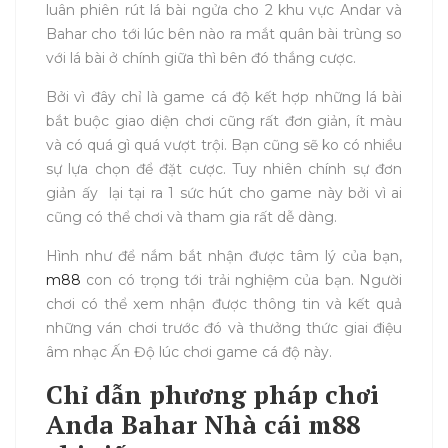
luân phiên rút lá bài ngửa cho 2 khu vực Andar và
Bahar cho tới lúc bên nào ra mắt quân bài trùng so
với lá bài ở chính giữa thì bên đó thắng cược.
Bởi vì đây chỉ là game cá độ kết hợp những lá bài
bắt buộc giao diện chơi cũng rất đơn giản, ít màu
và có quá gì quá vượt trội. Bạn cũng sẽ ko có nhiều
sự lựa chọn để đặt cược. Tuy nhiên chính sự đơn
giản ấy lại tại ra 1 sức hút cho game này bởi vì ai
cũng có thể chơi và tham gia rất dễ dàng.
Hình như để nắm bắt nhận được tâm lý của bạn,
m88
con có trọng tới trải nghiệm của bạn. Người
chơi có thể xem nhận được thông tin và kết quả
những ván chơi trước đó và thưởng thức giai điệu
âm nhạc Ấn Độ lúc chơi game cá độ này.
Chỉ dẫn phương pháp chơi
Anda Bahar Nhà cái m88