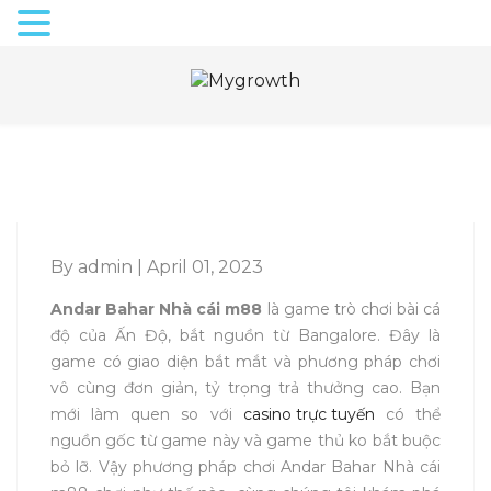
MENU
By admin | April 01, 2023
Andar Bahar Nhà cái m88
là game trò chơi bài cá
độ của Ấn Độ, bắt nguồn từ Bangalore. Đây là
game có giao diện bắt mắt và phương pháp chơi
vô cùng đơn giản, tỷ trọng trả thưởng cao. Bạn
mới làm quen so với
casino trực tuyến
có thể
nguồn gốc từ game này và game thủ ko bắt buộc
bỏ lỡ. Vậy phương pháp chơi Andar Bahar Nhà cái