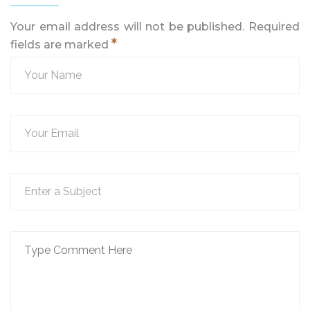
Your email address will not be published. Required
*
fields are marked