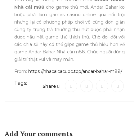
Nhà cái m88
cho game thủ mới. Andar Bahar ko
buộc phải làm games casino online quá nổi trội
nhưng lại có phương pháp chơi vô cùng đơn giản
cùng tỷ trọng trả thưởng thu hút buộc phải nhận
được hầu hết game thủ thích thú. Chờ đợi đối với
các chia sẻ này có thể giips game thủ hiểu hơn về
game Andar Bahar Nhà cái m88. Chúc người dùng
giải trí thật vui và may mắn.
From:
https://nhacaicacuoc.top/andar-bahar-m88/
Tags:
Share
Add Your comments