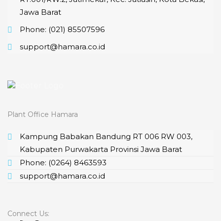
Jawa Barat
Phone: (021) 85507596
support@hamara.co.id
Plant Office Hamara
Kampung Babakan Bandung RT 006 RW 003,
Kabupaten Purwakarta Provinsi Jawa Barat
Phone: (0264) 8463593
support@hamara.co.id
Connect Us: