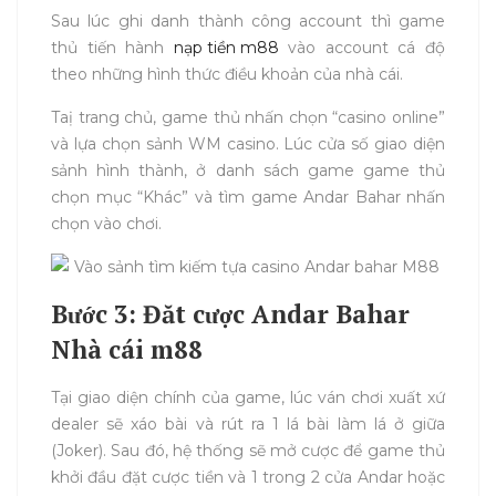
Sau lúc ghi danh thành công account thì game
thủ tiến hành
nạp tiền m88
vào account cá độ
theo những hình thức điều khoản của nhà cái.
Taị trang chủ, game thủ nhấn chọn “casino online”
và lựa chọn sảnh WM casino. Lúc cửa số giao diện
sảnh hình thành, ở danh sách game game thủ
chọn mục “Khác” và tìm game Andar Bahar nhấn
chọn vào chơi.
Bước 3: Đăt cược Andar Bahar
Nhà cái m88
Tại giao diện chính của game, lúc ván chơi xuất xứ
dealer sẽ xáo bài và rút ra 1 lá bài làm lá ở giữa
(Joker). Sau đó, hệ thống sẽ mở cược để game thủ
khởi đầu đặt cược tiền và 1 trong 2 cửa Andar hoặc