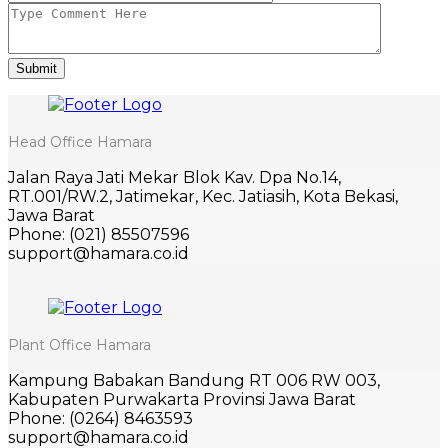
Submit
Head Office Hamara
Jalan Raya Jati Mekar Blok Kav. Dpa No.14,
RT.001/RW.2, Jatimekar, Kec. Jatiasih, Kota Bekasi,
Jawa Barat
Phone: (021) 85507596
support@hamara.co.id
Plant Office Hamara
Kampung Babakan Bandung RT 006 RW 003,
Kabupaten Purwakarta Provinsi Jawa Barat
Phone: (0264) 8463593
support@hamara.co.id