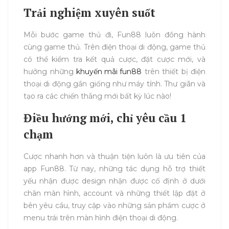
Trải nghiệm xuyên suốt
Mỗi bước game thủ đi, Fun88 luôn đồng hành
cùng game thủ. Trên điện thoại di động, game thủ
có thể kiểm tra kết quả cược, đặt cược mới, và
hưởng những
khuyến mãi fun88
trên thiết bị điện
thoại di động gần giống như máy tính. Thư giãn và
tạo ra các chiến thắng mới bất kỳ lúc nào!
Điều hướng mới, chỉ yêu cầu 1
chạm
Cược nhanh hơn và thuận tiện luôn là ưu tiên của
app Fun88. Từ nay, những tác dụng hỗ trợ thiết
yếu nhận được design nhận được cố định ở dưới
chân màn hình, account và những thiết lập đặt ở
bên yêu cầu, truy cập vào những sản phẩm cược ở
menu trái trên màn hình điện thoại di động.