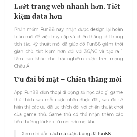
Lướt trang web nhanh hơn. Tiết
kiệm data hơn
Phần mềm Fun88 nay nhận được design lại hoàn
toàn mới để việc truy cập và chiến thắng chỉ trong
tích tắc. Kỹ thuật mới đã giúp đỡ Fun88 giảm thời
gian chờ, tiết kiệm hơn đối với 3G/4G và tạo ra 1
tầm cao khác cho trải nghiệm cược trên mạng
Châu Á.
Ưu đãi bí mật – Chiến thắng mới
App Fun88 điện thoại di động sẽ học các gì game
thủ thích sau mỗi cược nhận được đặt, sau đó sẽ
hiển thị các ưu đãi ưa thích đối với chiến thuật chơi
của game thủ. Game thủ có thể nhận thêm các
tiền thưởng lôi kéo từ mọi nơi mọi khi.
Xem chỉ dẫn
cách cá cược bóng đá fun88