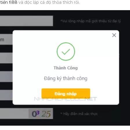
tiền fi88
và độc lập cá độ thỏa thích rồi.