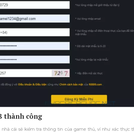
88 thành công
nhà cái sẽ kiểm tra thông tin của game thủ, ví như xác thực 