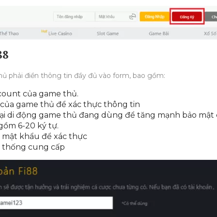
88
hủ phải điền thông tin đầy đủ vào form, bao gồm:
count của game thủ.
 của game thủ để xác thực thông tin
thoại di động game thủ đang dùng để tăng mạnh bảo mật
gồm 6-20 ký tự.
c mật khẩu để xác thực
ệ thống cung cấp