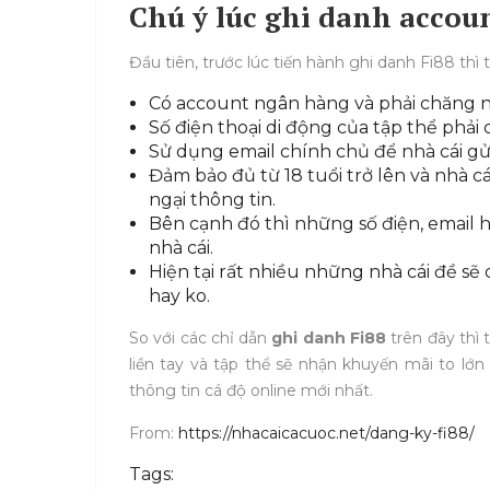
Chú ý lúc ghi danh accoun
Đầu tiên, trước lúc tiến hành ghi danh Fi88 thì 
Có account ngân hàng và phải chăng nh
Số điện thoại di động của tập thể phải
Sử dụng email chính chủ để nhà cái gử
Đảm bảo đủ từ 18 tuổi trở lên và nhà 
ngại thông tin.
Bên cạnh đó thì những số điện, email 
nhà cái.
Hiện tại rất nhiều những nhà cái đề sẽ
hay ko.
So với các chỉ dẫn
ghi danh Fi88
trên đây thì 
liền tay và tập thể sẽ nhận khuyến mãi to lớ
thông tin cá độ online mới nhất.
From:
https://nhacaicacuoc.net/dang-ky-fi88/
Tags: