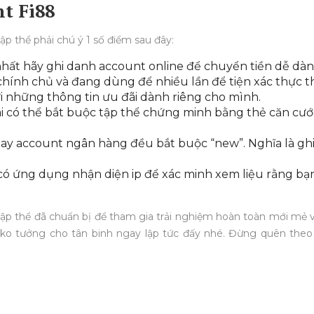
t Fi88
tập thể phải chú ý 1 số điểm sau đây:
ất hãy ghi danh account online để chuyển tiền dễ dàng
 chính chủ và đang dùng để nhiều lần để tiện xác thực th
i những thông tin ưu đãi dành riêng cho mình.
cái có thể bắt buộc tập thể chứng minh bằng thẻ căn cướ
hay account ngân hàng đều bắt buộc “new”. Nghĩa là gh
 có ứng dụng nhận diện ip để xác minh xem liệu rằng bạn
tập thể đã chuẩn bị để tham gia trải nghiệm hoàn toàn mới mẻ v
n ko tưởng cho tân binh ngay lập tức đấy nhé. Đừng quên the