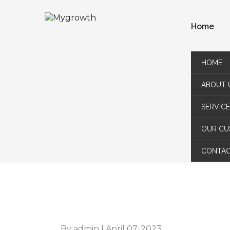
Home
HOME
ABOUT 
SERVICE
OUR CU
CONTA
By admin | April 07, 2023