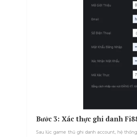
Bước 3: Xác thực ghi danh Fi
Sau lúc game thủ ghi danh account, hệ thống 