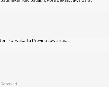
Jatimekar, Kec. Jatiasih, Kota Bekasi, Jawa Barat
 Purwakarta Provinsi Jawa Barat
 Reserved.