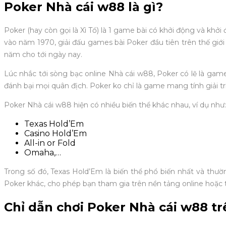
Poker Nhà cái w88 là gì?
Poker (hay còn gọi là Xì Tố) là 1 game bài có khởi động và khở
vào năm 1970, giải đấu games bài Poker đầu tiên trên thế giớ
năm cho tới ngày nay.
Lúc nhắc tới sòng bạc online Nhà cái w88, Poker có lẽ là gam
đánh bại mọi quân địch. Poker ko chỉ là game mang tính giải tr
Poker Nhà cái w88 hiện có nhiều biến thể khác nhau, ví dụ như:
Texas Hold’Em
Casino Hold’Em
All-in or Fold
Omaha,…
Trong số đó, Texas Hold’Em là biến thể phổ biến nhất và thư
Poker khác, cho phép bạn tham gia trên nền tảng online hoặc
Chỉ dẫn chơi Poker Nhà cái w88 tr