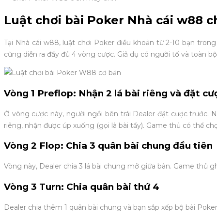
Luật chơi bài Poker Nhà cái w88 c
Tại Nhà cái w88, luật chơi Poker điều khoản từ 2-10 bạn trong
cũng diễn ra đầy đủ 4 vòng cược. Giả dụ có người tố và toàn b
Vòng 1 Preflop: Nhận 2 lá bài riêng và đặt c
Ở vòng cược này, người ngồi bên trái Dealer đặt cược trước. N
riêng, nhận được úp xuống (gọi là bài tẩy). Game thủ có thể chọn
Vòng 2 Flop: Chia 3 quân bài chung đầu tiên
Vòng này, Dealer chia 3 lá bài chung mở giữa bàn. Game thủ ghép
Vòng 3 Turn: Chia quân bài thứ 4
Dealer chia thêm 1 quân bài chung và bạn sắp xếp bộ bài Poker m