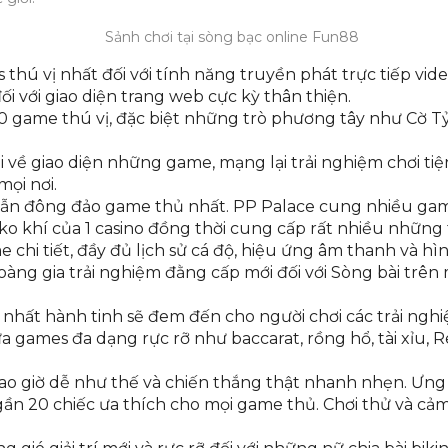
hú vị nhất đối với tính năng truyền phát trực tiếp vide
i với giao diện trang web cực kỳ thân thiện.
50 game thú vị, đặc biệt những trò phương tây như Cờ T
 về giao diện những game, mạng lại trải nghiệm chơi t
mọi nơi.
 dẫn đông đảo game thủ nhất. PP Palace cung nhiều ga
u ko khí của 1 casino đồng thời cung cấp rất nhiều những
chi tiết, đầy đủ lịch sử cá độ, hiệu ứng âm thanh và h
ng gia trải nghiệm đằng cấp mới đối với Sòng bài trên 
t nhất hành tinh sẽ đem đến cho người chơi các trải n
 games đa dạng rực rỡ như baccarat, rồng hổ, tài xỉu, R
ao giờ dễ như thế và chiến thắng thật nhanh nhẹn. Ưng 
ới gần 20 chiếc ưa thích cho mọi game thủ. Chơi thử và 