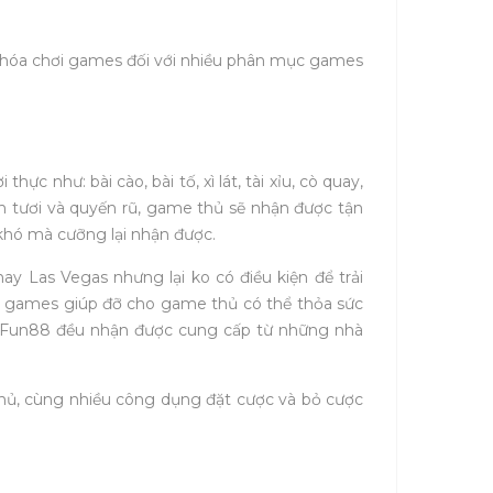
văn hóa chơi games đối với nhiều phân mục games
 như: bài cào, bài tố, xì lát, tài xỉu, cò quay,
nh tươi và quyến rũ, game thủ sẽ nhận được tận
khó mà cưỡng lại nhận được.
 Las Vegas nhưng lại ko có điều kiện để trải
ục games giúp đỡ cho game thủ có thể thỏa sức
o Fun88 đều nhận được cung cấp từ những nhà
thủ, cùng nhiều công dụng đặt cược và bỏ cược