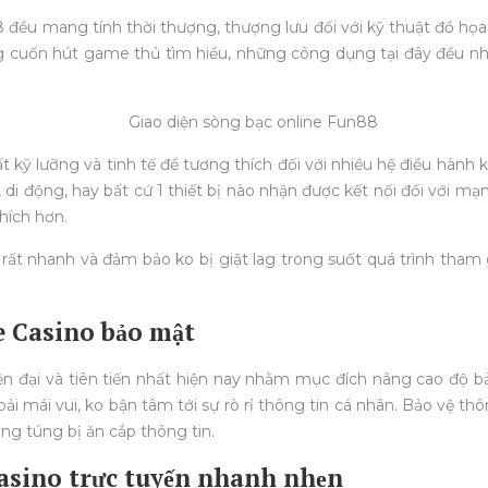
ều mang tính thời thượng, thượng lưu đối với kỹ thuật đồ họa h
ng cuốn hút game thủ tìm hiểu, những công dụng tại đây đều nh
 kỹ lưỡng và tinh tế để tương thích đối với nhiều hệ điều hành 
động, hay bất cứ 1 thiết bị nào nhận được kết nối đối với mạng
hích hơn.
rất nhanh và đảm bảo ko bị giật lag trong suốt quá trình tham 
e Casino bảo mật
n đại và tiên tiến nhất hiện nay nhằm mục đích nâng cao độ 
hoải mái vui, ko bận tâm tới sự rò rỉ thông tin cá nhân. Bảo vệ t
úng túng bị ăn cắp thông tin.
asino trực tuyến nhanh nhẹn