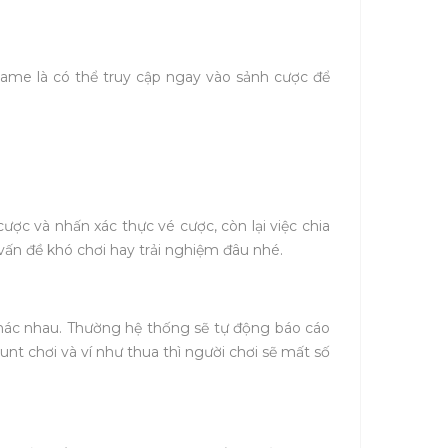
 game là có thể truy cập ngay vào sảnh cược để
cược và nhấn xác thực vé cược, còn lại việc chia
 vấn đề khó chơi hay trải nghiệm đâu nhé.
khác nhau. Thường hệ thống sẽ tự động báo cáo
nt chơi và ví như thua thì người chơi sẽ mất số