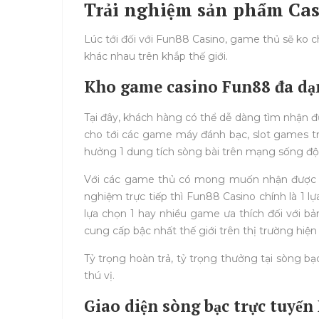
Trải nghiệm sản phẩm Ca
Lúc tới đối với Fun88 Casino, game thủ sẽ ko c
khác nhau trên khắp thế giới.
Kho game casino Fun88 đa dạ
Tại đây, khách hàng có thể dễ dàng tìm nhận đượ
cho tới các game máy đánh bạc, slot games trự
hưởng 1 dung tích sòng bài trên mạng sống độn
Với các game thủ có mong muốn nhận được trả
nghiệm trực tiếp thì Fun88 Casino chính là 1
lựa chọn 1 hay nhiều game ưa thích đối với
cung cấp bậc nhất thế giới trên thị trường hiệ
Tỷ trọng hoàn trả, tỷ trọng thưởng tại sòng 
thú vị.
Giao diện sòng bạc trực tuyến