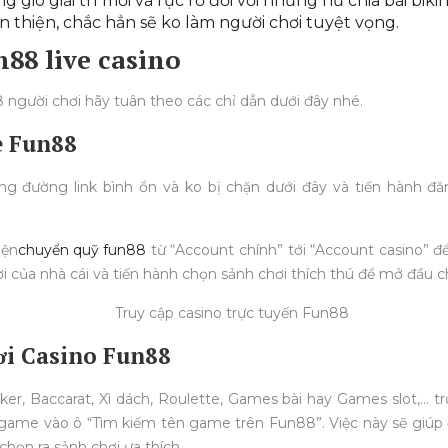
gió giải trí mới và rực rỡ đối với những nữ chia bài bi
n thiện, chắc hẳn sẽ ko làm người chơi tuyệt vọng.
n88 live casino
8 người chơi hãy tuân theo các chỉ dẫn dưới đây nhé.
e Fun88
ằng đường link bình ổn và ko bị chặn dưới đây và tiến hành đ
iện
chuyển quỹ fun88
từ “Account chính” tới “Account casino” đ
của nhà cái và tiến hành chọn sảnh chơi thích thú để mở đầu ch
ơi Casino Fun88
, Baccarat, Xì dách, Roulette, Games bài hay Games slot,… tr
game vào ô “Tìm kiếm tên game trên Fun88”. Việc này sẽ giúp
ọn ra sảnh chơi ưa thích.