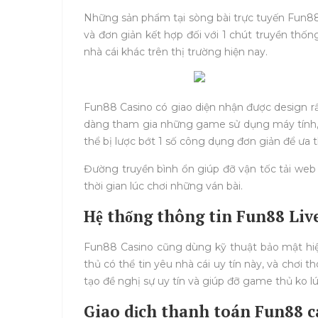
Những sản phẩm tại sòng bài trực tuyến Fun88 đ
và đơn giản kết hợp đối với 1 chút truyền thố
nhà cái khác trên thị trường hiện nay.
Fun88 Casino có giao diện nhận được design rất
dàng tham gia những game sử dụng máy tính, di 
thể bị lược bớt 1 số công dụng đơn giản để ưa t
Đường truyền bình ổn giúp đỡ vận tốc tải web 
thời gian lúc chơi những ván bài.
Hệ thống thông tin Fun88 Liv
Fun88 Casino cũng dùng kỹ thuật bảo mật hiệ
thủ có thể tin yêu nhà cái uy tín này, và chơi t
tạo đề nghị sự uy tín và giúp đỡ game thủ ko l
Giao dịch thanh toán Fun88 c