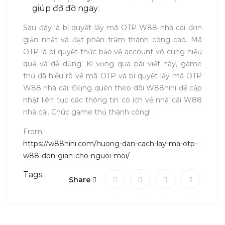
giúp đỡ đỡ ngay.
Sau đây là bí quyết lấy mã OTP W88 nhà cái đơn
giản nhất và đạt phần trăm thành công cao. Mã
OTP là bí quyết thức bảo vệ account vô cùng hiệu
quả và dễ dùng. Kì vọng qua bài viết này, game
thủ đã hiểu rõ về mã OTP và bí quyết lấy mã OTP
W88 nhà cái. Đừng quên theo dõi W88hihi để cập
nhật liên tục các thông tin có ích về nhà cái W88
nhà cái. Chúc game thủ thành công!
From:
https://w88hihi.com/huong-dan-cach-lay-ma-otp-
w88-don-gian-cho-nguoi-moi/
Tags:
Share