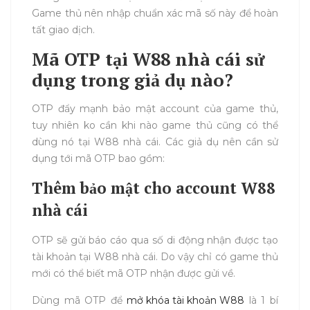
Game thủ nên nhập chuẩn xác mã số này để hoàn
tất giao dịch.
Mã OTP tại W88 nhà cái sử
dụng trong giả dụ nào?
OTP đẩy mạnh bảo mật account của game thủ,
tuy nhiên ko cần khi nào game thủ cũng có thể
dùng nó tại W88 nhà cái. Các giả dụ nên cần sử
dụng tới mã OTP bao gồm:
Thêm bảo mật cho account W88
nhà cái
OTP sẽ gửi báo cáo qua số di động nhận được tạo
tài khoản tại W88 nhà cái. Do vậy chỉ có game thủ
mới có thể biết mã OTP nhận được gửi về.
Dùng mã OTP để
mở khóa tài khoản W88
là 1 bí