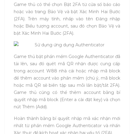
Game thủ có thể chọn Bật 2FA từ cửa số báo cáo
hoặc vào trang Bảo Vệ và bật Xác Minh Hai Bước
(2FA). Trên máy tính, nhấp vào tên Đăng nhập
hoặc Biểu tượng account, sau đó chọn Bảo Vệ và
bật Xác Minh Hai Bước (2FA).
Game thủ bật phần mềm Google Authenticator đã
tải lên, sau đó quét mã QR nhận được cung cấp
trong account W88 nhà cái hoặc nhập mã block
để thêm account vào phần mềm (chú ý, mã block
hoặc mã QR sẽ biên tập sau mỗi lần bật/tắt 2FA).
Game thủ cũng có thể thêm account bằng bí
quyết nhập mã block (Enter a cài đặt key) và chọn
nút Thêm (Add).
Hoàn thành bằng bí quyết nhập mã xác nhận mới
nhất từ phần mềm Google Authenticator và nhấn
Xác thực để kích hoạt xác nhận hai yếu tố (2FA).