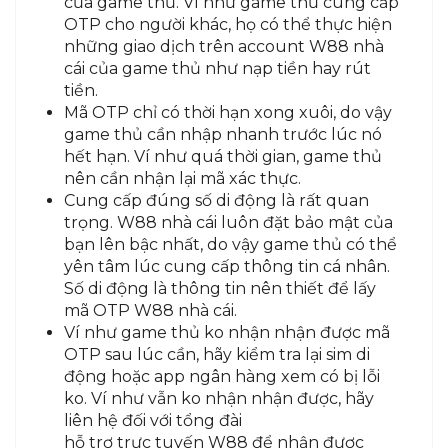
của game thủ. Ví như game thủ cung cấp
OTP cho người khác, họ có thể thực hiện
những giao dịch trên account W88 nhà
cái của game thủ như nạp tiền hay rút
tiền.
Mã OTP chỉ có thời hạn xong xuôi, do vậy
game thủ cần nhập nhanh trước lúc nó
hết hạn. Ví như quá thời gian, game thủ
nên cần nhận lại mã xác thực.
Cung cấp đúng số di động là rất quan
trọng. W88 nhà cái luôn đặt bảo mật của
bạn lên bậc nhất, do vậy game thủ có thể
yên tâm lúc cung cấp thông tin cá nhân.
Số di động là thông tin nên thiết để lấy
mã OTP W88 nhà cái.
Ví như game thủ ko nhận nhận được mã
OTP sau lúc cần, hãy kiểm tra lại sim di
động hoặc app ngân hàng xem có bị lỗi
ko. Ví như vẫn ko nhận nhận được, hãy
liên hệ đối với tổng đài
hỗ trợ trực tuyến W88
để nhận được