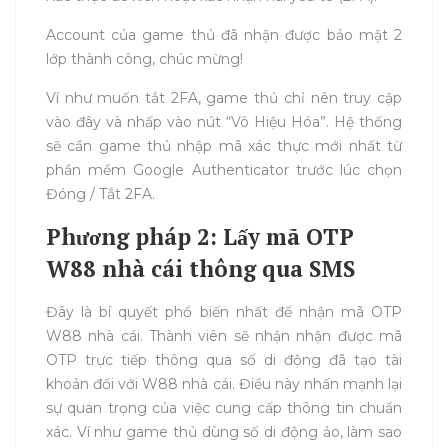
Account của game thủ đã nhận được bảo mật 2
lớp thành công, chúc mừng!
Ví như muốn tắt 2FA, game thủ chỉ nên truy cập
vào đây và nhấp vào nút “Vô Hiệu Hóa”. Hệ thống
sẽ cần game thủ nhập mã xác thực mới nhất từ
phần mềm Google Authenticator trước lúc chọn
Đóng / Tắt 2FA.
Phương pháp 2: Lấy mã OTP
W88 nhà cái thông qua SMS
Đây là bí quyết phổ biến nhất để nhận mã OTP
W88 nhà cái. Thành viên sẽ nhận nhận được mã
OTP trực tiếp thông qua số di động đã tạo tài
khoản đối với W88 nhà cái. Điều này nhấn mạnh lại
sự quan trọng của việc cung cấp thông tin chuẩn
xác. Ví như game thủ dùng số di động ảo, làm sao