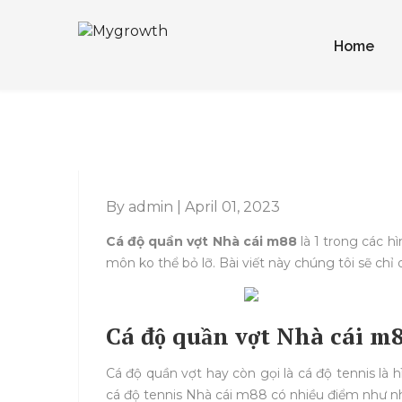
Home
By admin | April 01, 2023
Cá độ quần vợt Nhà cái m88
là 1 trong các h
môn ko thể bỏ lỡ. Bài viết này chúng tôi sẽ ch
Cá độ quần vợt Nhà cái m
Cá độ quần vợt hay còn gọi là cá độ tennis là 
cá độ tennis Nhà cái m88 có nhiều điểm như n