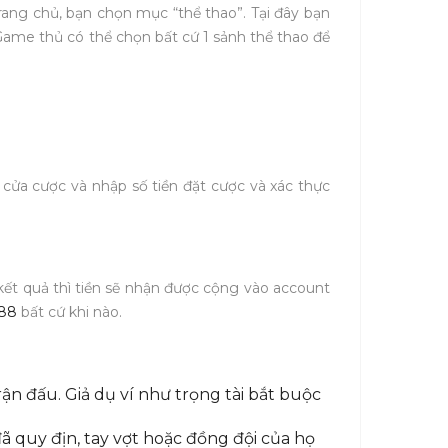
rang chủ, bạn chọn mục “thể thao”. Tại đây bạn
 Game thủ có thể chọn bất cứ 1 sảnh thể thao để
cửa cược và nhập số tiền đặt cược và xác thực
ết quả thì tiền sẽ nhận được cộng vào account
m88
bất cứ khi nào.
rận đấu. Giả dụ ví như trọng tài bắt buộc
đã quy địn, tay vợt hoặc đồng đội của họ