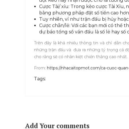
đội. Kèo này nhận được cho là tương đố
Cược Tài/ xỉu: Trong kèo cược Tài Xỉu, 
bằng phương pháp đặt số tiền cao hơn (
Tuy nhiên, ví như trận đấu bị hủy hoặc
Cược chẵn/lẻ: Với các bạn mới có thể t
dự báo tổng sổ ván đấu là số lẻ hay số 
Trên đây là khá nhiều thông tin và chỉ dẫn ch
những trận đấu và đưa ra những tỷ trọng cá đ
cho rằng sẽ có nhân kiệt chiến thắng cao nhất.
From:
https://nhacaitopmot.com/ca-cuoc-qua
Tags:
Add Your comments