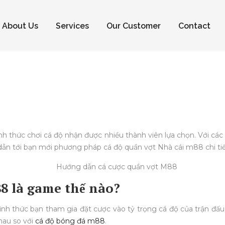
About Us
Services
Our Customer
Contact
ình thức chơi cá độ nhận được nhiều thành viên lựa chọn. Với các
ỉ dẫn tới bạn mới phương pháp cá độ quần vợt Nhà cái m88 chi tiế
88 là game thế nào?
hình thức bạn tham gia đặt cược vào tỷ trọng cá độ của trận đấ
hau so với
cá độ bóng đá m88
.