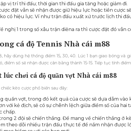
ập vị trí thi đấu; thời gian thi đấu gia tăng hoặc giảm đi.
cược đặt vẫn sẽ nhận được giữ hiệu lực hoặc tiền cược s
 ko có hiệu lực. Ví như trận đấu xuất xứ trước lịch thi 
 nghị 1 trong số xâu trận diẽna ra thì cược đặt đó vẫn c
ong cá độ Tennis Nhà cái m88
, hãy dùng hệ thống điểm 15, 30, 40. Lúc 1 bạn giao bóng và gi
, điểm số sẽ nhận được cân bằng thành 15-15. Tiếp tục tính điểm 
t lúc chơi cá độ quần vợt Nhà cái m88
chiếc kèo cược phổ biến sau đây:
ong quần vợt, trong đó kết quả của cược sẽ dựa dẫm vào
 với kẻ địch, sẽ có sự chênh lệch giữa điểm số của hai t
c chấp.
1 trong 2 đội sẽ chiến thắng. Để mang về chiến thắng ở 
ệm theo dõi nhiều trận đấu thực tế để nắm nhận được lối