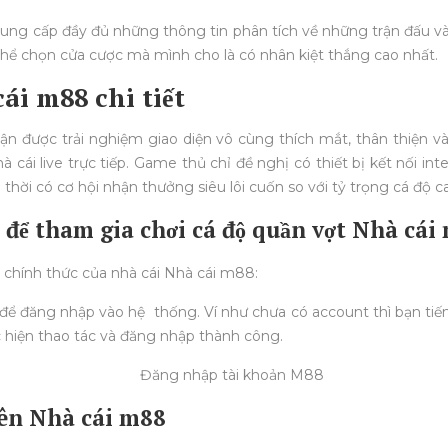
ung cấp đầy đủ những thông tin phân tích về những trận đấu và 
hể chọn cửa cược mà mình cho là có nhân kiệt thắng cao nhất.
ái m88 chi tiết
ận được trải nghiệm giao diện vô cùng thích mắt, thân thiện v
 cái live trực tiếp. Game thủ chỉ đề nghị có thiết bị kết nối in
thời có cơ hội nhận thưởng siêu lôi cuốn so với tỷ trọng cá độ c
 để tham gia chơi cá độ quần vợt Nhà cái
 chính thức của nhà cái Nhà cái m88:
để đăng nhập vào hệ thống. Ví như chưa có account thì bạn ti
c hiện thao tác và đăng nhập thành công.
rên Nhà cái m88