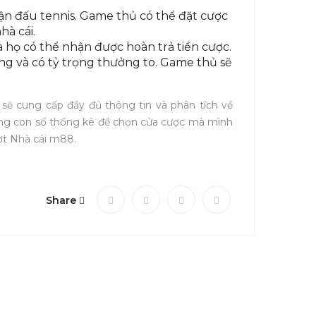
trận đấu tennis. Game thủ có thể đặt cược
hà cái.
à họ có thể nhận được hoàn trả tiền cược.
ắng và có tỷ trọng thưởng to. Game thủ sẽ
 sẽ cung cấp đầy đủ thông tin và phân tích về
hững con số thống kê để chọn cửa cược mà mình
vợt Nhà cái m88.
Share